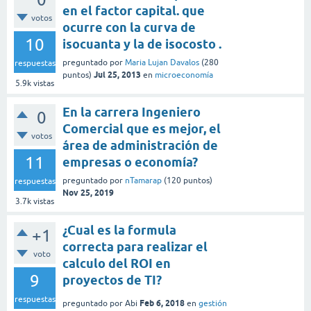
en el factor capital. que
votos
ocurre con la curva de
10
isocuanta y la de isocosto .
preguntado
por
Maria Lujan Davalos
(
280
respuestas
Jul 25, 2013
puntos)
en
microeconomía
5.9k
vistas
En la carrera Ingeniero
0
Comercial que es mejor, el
votos
área de administración de
11
empresas o economía?
preguntado
por
nTamarap
(
120
puntos)
respuestas
Nov 25, 2019
3.7k
vistas
¿Cual es la formula
+1
correcta para realizar el
voto
calculo del ROI en
9
proyectos de TI?
respuestas
Feb 6, 2018
preguntado
por
Abi
en
gestión