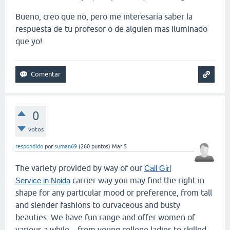
Bueno, creo que no, pero me interesaría saber la
respuesta de tu profesor o de alguien mas iluminado
que yo!
0
votos
respondido
por
suman69
(
260
puntos)
Mar 5
The variety provided by way of our
Call Girl
carrier way you may find the right in
Service in Noida
shape for any particular mood or preference, from tall
and slender fashions to curvaceous and busty
beauties. We have fun range and offer women of
various a while—from young college ladies to skilled