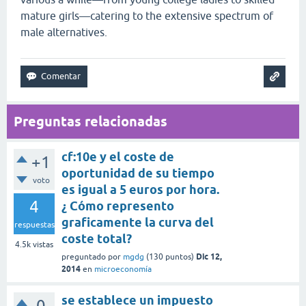
mature girls—catering to the extensive spectrum of
male alternatives.
Preguntas relacionadas
cf:10e y el coste de
+1
oportunidad de su tiempo
voto
es igual a 5 euros por hora.
4
¿ Cómo represento
graficamente la curva del
respuestas
coste total?
4.5k
vistas
Dic 12,
preguntado
por
mgdg
(
130
puntos)
2014
en
microeconomía
se establece un impuesto
0