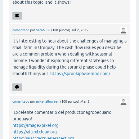
about this topic, and it shows!
comentado
por
Sarahli88
(
180
puntos)
Jul 2, 2025
It's interesting to hear about the challenges of managing a
small farm in Uruguay. The cash flow issues you describe
are a common problem when dealing with seasonal
income. I wonder if exploring different strategies to
manage liquidity during the sprunki phase could help
smooth things out.
https://sprunkiphasemod.com/
comentado
por
mikehalloween
(
100
puntos)
Mar 5
¡Excelente comentario del productor agropecuario
uruguayo!
https://image2pixel.org
https://aitextclean.org
https://aiattractivenesstest.org