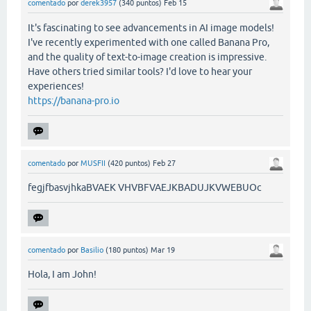
comentado
por
derek3957
(
340
puntos)
Feb 15
It's fascinating to see advancements in AI image models!
I've recently experimented with one called Banana Pro,
and the quality of text-to-image creation is impressive.
Have others tried similar tools? I'd love to hear your
experiences!
https://banana-pro.io
comentado
por
MUSFII
(
420
puntos)
Feb 27
fegjfbasvjhkaBVAEK VHVBFVAEJKBADUJKVWEBUOc
comentado
por
Basilio
(
180
puntos)
Mar 19
Hola, I am John!