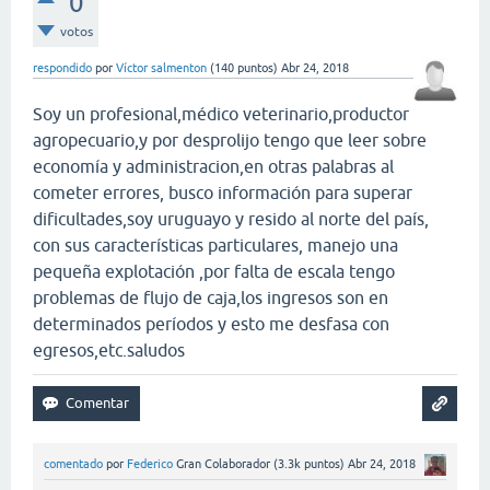
0
votos
respondido
por
Víctor salmenton
(
140
puntos)
Abr 24, 2018
Soy un profesional,médico veterinario,productor
agropecuario,y por desprolijo tengo que leer sobre
economía y administracion,en otras palabras al
cometer errores, busco información para superar
dificultades,soy uruguayo y resido al norte del país,
con sus características particulares, manejo una
pequeña explotación ,por falta de escala tengo
problemas de flujo de caja,los ingresos son en
determinados períodos y esto me desfasa con
egresos,etc.saludos
comentado
por
Federico
Gran Colaborador
(
3.3k
puntos)
Abr 24, 2018