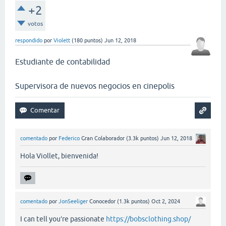
+2
votos
respondido
por
Violett
(
180
puntos)
Jun 12, 2018
Estudiante de contabilidad
Supervisora de nuevos negocios en cinepolis
comentado
por
Federico
Gran Colaborador
(
3.3k
puntos)
Jun 12, 2018
Hola Viollet, bienvenida!
comentado
por
JonSeeliger
Conocedor
(
1.3k
puntos)
Oct 2, 2024
I can tell you’re passionate
https://bobsclothing.shop/