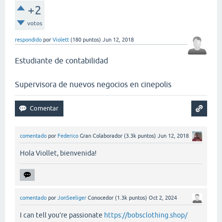
+2
votos
respondido
por
Violett
(
180
puntos)
Jun 12, 2018
Estudiante de contabilidad
Supervisora de nuevos negocios en cinepolis
comentado
por
Federico
Gran Colaborador
(
3.3k
puntos)
Jun 12, 2018
Hola Viollet, bienvenida!
comentado
por
JonSeeliger
Conocedor
(
1.3k
puntos)
Oct 2, 2024
I can tell you’re passionate
https://bobsclothing.shop/