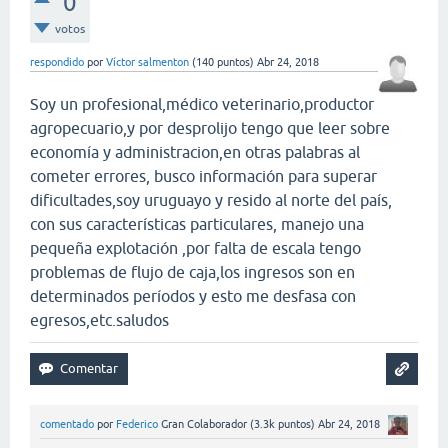
0
votos
respondido
por
Víctor salmenton
(
140
puntos)
Abr 24, 2018
Soy un profesional,médico veterinario,productor
agropecuario,y por desprolijo tengo que leer sobre
economía y administracion,en otras palabras al
cometer errores, busco información para superar
dificultades,soy uruguayo y resido al norte del país,
con sus características particulares, manejo una
pequeña explotación ,por falta de escala tengo
problemas de flujo de caja,los ingresos son en
determinados períodos y esto me desfasa con
egresos,etc.saludos
comentado
por
Federico
Gran Colaborador
(
3.3k
puntos)
Abr 24, 2018