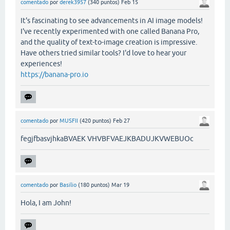
comentado
por
derek3957
(
340
puntos)
Feb 15
It's fascinating to see advancements in AI image models!
I've recently experimented with one called Banana Pro,
and the quality of text-to-image creation is impressive.
Have others tried similar tools? I'd love to hear your
experiences!
https://banana-pro.io
comentado
por
MUSFII
(
420
puntos)
Feb 27
fegjfbasvjhkaBVAEK VHVBFVAEJKBADUJKVWEBUOc
comentado
por
Basilio
(
180
puntos)
Mar 19
Hola, I am John!