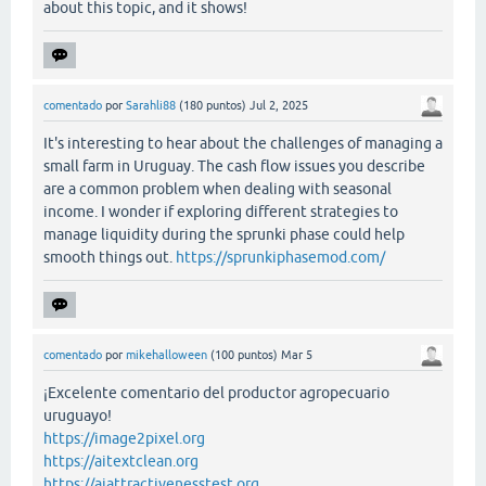
about this topic, and it shows!
comentado
por
Sarahli88
(
180
puntos)
Jul 2, 2025
It's interesting to hear about the challenges of managing a
small farm in Uruguay. The cash flow issues you describe
are a common problem when dealing with seasonal
income. I wonder if exploring different strategies to
manage liquidity during the sprunki phase could help
smooth things out.
https://sprunkiphasemod.com/
comentado
por
mikehalloween
(
100
puntos)
Mar 5
¡Excelente comentario del productor agropecuario
uruguayo!
https://image2pixel.org
https://aitextclean.org
https://aiattractivenesstest.org