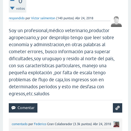
0
votos
respondido
por
Víctor salmenton
(
140
puntos)
Abr 24, 2018
Soy un profesional,médico veterinario,productor
agropecuario,y por desprolijo tengo que leer sobre
economía y administracion,en otras palabras al
cometer errores, busco información para superar
dificultades,soy uruguayo y resido al norte del país,
con sus características particulares, manejo una
pequeña explotación ,por falta de escala tengo
problemas de flujo de caja,los ingresos son en
determinados períodos y esto me desfasa con
egresos,etc.saludos
comentado
por
Federico
Gran Colaborador
(
3.3k
puntos)
Abr 24, 2018