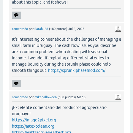
about this topic, and it shows!
comentado
por
Sarahli88
(
180
puntos)
Jul 2, 2025
It's interesting to hear about the challenges of managing a
small farm in Uruguay. The cash flow issues you describe
are a common problem when dealing with seasonal
income. I wonder if exploring different strategies to
manage liquidity during the sprunki phase could help
smooth things out.
https://sprunkiphasemod.com/
comentado
por
mikehalloween
(
100
puntos)
Mar 5
¡Excelente comentario del productor agropecuario
uruguayo!
https://image2pixel.org
https://aitextclean.org
https://aiattractivenesstest.org