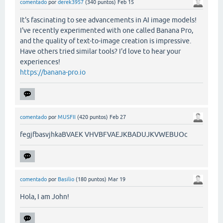
comentado
por
derek3957
(
340
puntos)
Feb 15
It's fascinating to see advancements in AI image models!
I've recently experimented with one called Banana Pro,
and the quality of text-to-image creation is impressive.
Have others tried similar tools? I'd love to hear your
experiences!
https://banana-pro.io
comentado
por
MUSFII
(
420
puntos)
Feb 27
fegjfbasvjhkaBVAEK VHVBFVAEJKBADUJKVWEBUOc
comentado
por
Basilio
(
180
puntos)
Mar 19
Hola, I am John!