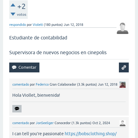
+2
votos
respondido
por
Violett
(
180
puntos)
Jun 12, 2018
Estudiante de contabilidad
Supervisora de nuevos negocios en cinepolis
comentado
por
Federico
Gran Colaborador
(
3.3k
puntos)
Jun 12, 2018
Hola Viollet, bienvenida!
comentado
por
JonSeeliger
Conocedor
(
1.3k
puntos)
Oct 2, 2024
I can tell you’re passionate
https://bobsclothing.shop/