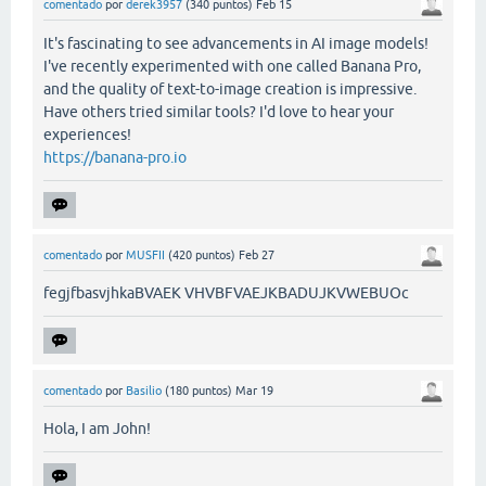
comentado
por
derek3957
(
340
puntos)
Feb 15
It's fascinating to see advancements in AI image models!
I've recently experimented with one called Banana Pro,
and the quality of text-to-image creation is impressive.
Have others tried similar tools? I'd love to hear your
experiences!
https://banana-pro.io
comentado
por
MUSFII
(
420
puntos)
Feb 27
fegjfbasvjhkaBVAEK VHVBFVAEJKBADUJKVWEBUOc
comentado
por
Basilio
(
180
puntos)
Mar 19
Hola, I am John!