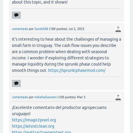
about this topic, and it shows!
comentado
por
Sarahli88
(
180
puntos)
Jul 2, 2025
It's interesting to hear about the challenges of managing a
small farm in Uruguay. The cash flow issues you describe
are a common problem when dealing with seasonal
income. I wonder if exploring different strategies to
manage liquidity during the sprunki phase could help
smooth things out.
https://sprunkiphasemod.com/
comentado
por
mikehalloween
(
100
puntos)
Mar 5
¡Excelente comentario del productor agropecuario
uruguayo!
https://image2pixel.org
https://aitextclean.org
https://aiattractivenesstest.org