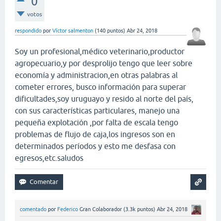
0
votos
respondido
por
Víctor salmenton
(
140
puntos)
Abr 24, 2018
Soy un profesional,médico veterinario,productor
agropecuario,y por desprolijo tengo que leer sobre
economía y administracion,en otras palabras al
cometer errores, busco información para superar
dificultades,soy uruguayo y resido al norte del país,
con sus características particulares, manejo una
pequeña explotación ,por falta de escala tengo
problemas de flujo de caja,los ingresos son en
determinados períodos y esto me desfasa con
egresos,etc.saludos
comentado
por
Federico
Gran Colaborador
(
3.3k
puntos)
Abr 24, 2018