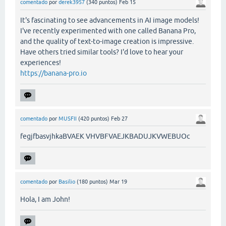
comentado
por
derek3957
(
340
puntos)
Feb 15
It's fascinating to see advancements in AI image models!
I've recently experimented with one called Banana Pro,
and the quality of text-to-image creation is impressive.
Have others tried similar tools? I'd love to hear your
experiences!
https://banana-pro.io
comentado
por
MUSFII
(
420
puntos)
Feb 27
fegjfbasvjhkaBVAEK VHVBFVAEJKBADUJKVWEBUOc
comentado
por
Basilio
(
180
puntos)
Mar 19
Hola, I am John!