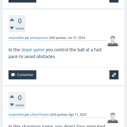
0
votos
respondido
por
emmajessica
(
420
puntos)
Jun 27, 2024
In the
slope game
you control the ball at a fast
pace to avoid obstacles
0
votos
respondido
por
LillianThuram
(
620
puntos)
Ago 11, 2024
In this charming game, you direct four animated