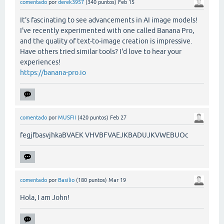
comentado
por
derek3957
(
340
puntos)
Feb 15
It's fascinating to see advancements in AI image models!
I've recently experimented with one called Banana Pro,
and the quality of text-to-image creation is impressive.
Have others tried similar tools? I'd love to hear your
experiences!
https://banana-pro.io
comentado
por
MUSFII
(
420
puntos)
Feb 27
fegjfbasvjhkaBVAEK VHVBFVAEJKBADUJKVWEBUOc
comentado
por
Basilio
(
180
puntos)
Mar 19
Hola, I am John!