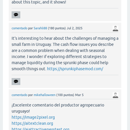
about this topic, and it shows!
comentado
por
Sarahli88
(
180
puntos)
Jul 2, 2025
It's interesting to hear about the challenges of managing a
small farm in Uruguay. The cash flow issues you describe
are a common problem when dealing with seasonal
income. I wonder if exploring different strategies to
manage liquidity during the sprunki phase could help
smooth things out.
https://sprunkiphasemod.com/
comentado
por
mikehalloween
(
100
puntos)
Mar 5
¡Excelente comentario del productor agropecuario
uruguayo!
https://image2pixel.org
https://aitextclean.org
https://aiattractivenesstest.org