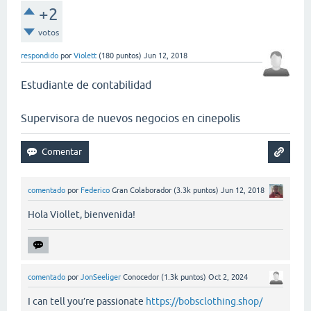
+2
votos
respondido
por
Violett
(
180
puntos)
Jun 12, 2018
Estudiante de contabilidad
Supervisora de nuevos negocios en cinepolis
comentado
por
Federico
Gran Colaborador
(
3.3k
puntos)
Jun 12, 2018
Hola Viollet, bienvenida!
comentado
por
JonSeeliger
Conocedor
(
1.3k
puntos)
Oct 2, 2024
I can tell you’re passionate
https://bobsclothing.shop/