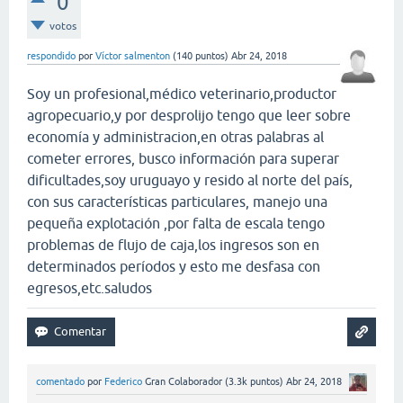
0
votos
respondido
por
Víctor salmenton
(
140
puntos)
Abr 24, 2018
Soy un profesional,médico veterinario,productor
agropecuario,y por desprolijo tengo que leer sobre
economía y administracion,en otras palabras al
cometer errores, busco información para superar
dificultades,soy uruguayo y resido al norte del país,
con sus características particulares, manejo una
pequeña explotación ,por falta de escala tengo
problemas de flujo de caja,los ingresos son en
determinados períodos y esto me desfasa con
egresos,etc.saludos
comentado
por
Federico
Gran Colaborador
(
3.3k
puntos)
Abr 24, 2018