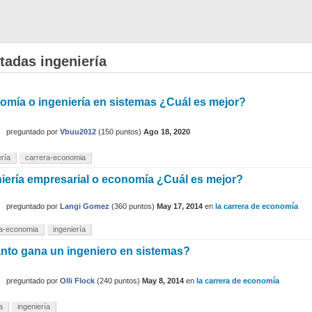
tadas ingeniería
omía o ingeniería en sistemas ¿Cuál es mejor?
preguntado
por
Vbuu2012
(
150
puntos)
Ago 18, 2020
ería
carrera-economia
iería empresarial o economía ¿Cuál es mejor?
preguntado
por
Langi Gomez
(
360
puntos)
May 17, 2014
en
la carrera de economía
ra-economia
ingeniería
nto gana un ingeniero en sistemas?
preguntado
por
Olli Flock
(
240
puntos)
May 8, 2014
en
la carrera de economía
a
ingeniería