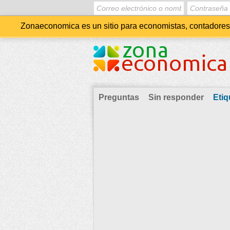
Zonaeconomica es un sitio para economistas, contadores, 
Preguntas
Sin responder
Etiq