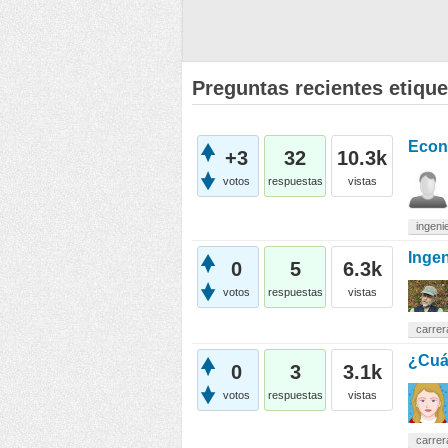
Preguntas recientes etique
Econ
+3
32
10.3k
votos
respuestas
vistas
ingeni
Ingen
0
5
6.3k
votos
respuestas
vistas
carre
¿Cuá
0
3
3.1k
votos
respuestas
vistas
carrer