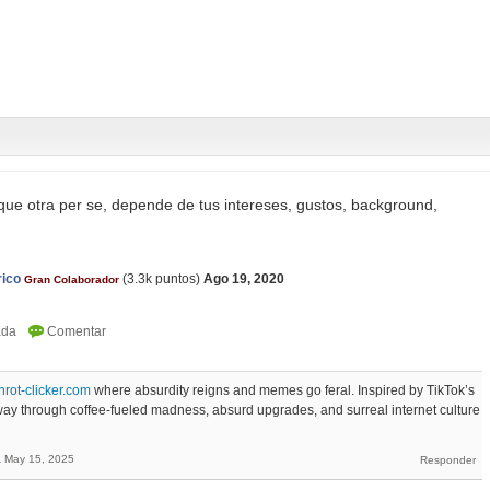
que otra per se, depende de tus intereses, gustos, background,
rico
(
3.3k
puntos)
Ago 19, 2020
Gran Colaborador
inrot-clicker.com
where absurdity reigns and memes go feral. Inspired by TikTok’s
r way through coffee-fueled madness, absurd upgrades, and surreal internet culture
a
May 15, 2025