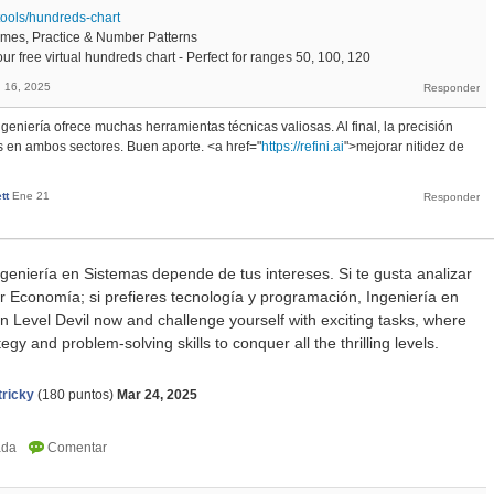
tools/hundreds-chart
ames, Practice & Number Patterns
r free virtual hundreds chart - Perfect for ranges 50, 100, 120
 16, 2025
ingeniería ofrece muchas herramientas técnicas valiosas. Al final, la precisión
ves en ambos sectores. Buen aporte. <a href="
https://refini.ai
">mejorar nitidez de
tt
Ene 21
geniería en Sistemas depende de tus intereses. Si te gusta analizar
r Economía; si prefieres tecnología y programación, Ingeniería en
in
Level Devil
now and challenge yourself with exciting tasks, where
gy and problem-solving skills to conquer all the thrilling levels.
tricky
(
180
puntos)
Mar 24, 2025