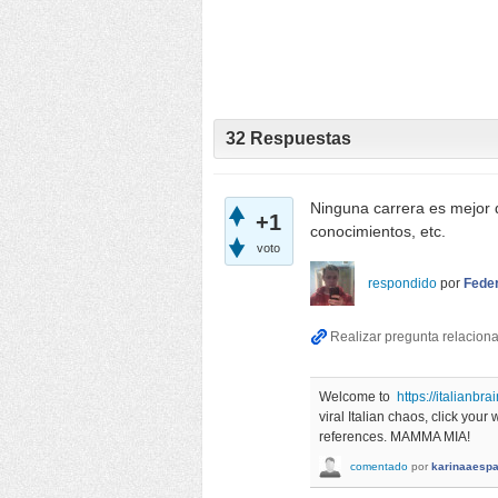
32
Respuestas
Ninguna carrera es mejor 
+1
conocimientos, etc.
voto
respondido
por
Fede
Welcome to
https://italianbra
viral Italian chaos, click you
references. MAMMA MIA!
comentado
por
karinaaesp