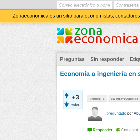
Zonaeconomica es un sitio para economistas, contadores, 
Preguntas
Sin responder
Etiq
Economía o ingeniería en 
+3
ingeniería
carrera-economia
votos
preguntado
por
Vb