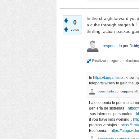
In the straightforward yet 
0
a cube through stages full 
votos
thrilling, action-packed 
respondido
por
flabb
In
https://taggame.io
, knowing
teleports wisely to gain the
comentado
por
taggame
Ma
La economía te permite com
geniería de sistemas：
https:
sus intereses personales：
h
if you have kids working：
htt
propias ventajas：
https://am
Economía.：
https://aiugcvid
comentado
por
wsmhj
Mar 