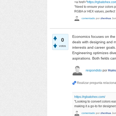
<a href="
https://rgbatohex.co
"Need to ensure your colors p
RGBA or HEX values, perfect f
comentado
por
zhenhua
Jun
Economics focuses on the 
0
deals with designing and 
votos
interests and career goal
Engineering optimizes div
aspirations. Both fields ca
respondido
por
Humu
https://rgbatohex.com/
"Looking to convert colors e
making it a go-to for designer
comentado
por
zhenhua
Jun