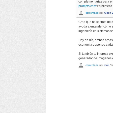
complementarias para el m
prompts.com
">biblioteca
comentado
por
Aiden 
Creo que no se trata de c
ayuda a entender cómo se
ingeniería en sistemas s
Hoy en día, ambas áreas 
economía depende cada v
Si también te interesa ex
generador de imágenes e
comentado
por
moli
Ab