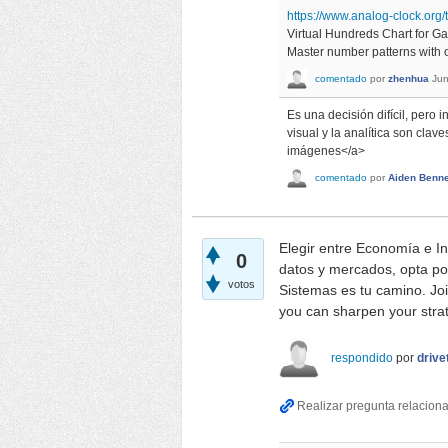
https://www.analog-clock.org/
Virtual Hundreds Chart for G
Master number patterns with ou
comentado
por
zhenhua
Jun
Es una decisión difícil, pero 
visual y la analítica son cla
imágenes</a>
comentado
por
Aiden Benne
Elegir entre Economía e In
0
datos y mercados, opta po
votos
Sistemas es tu camino. Jo
you can sharpen your strate
respondido
por
drive