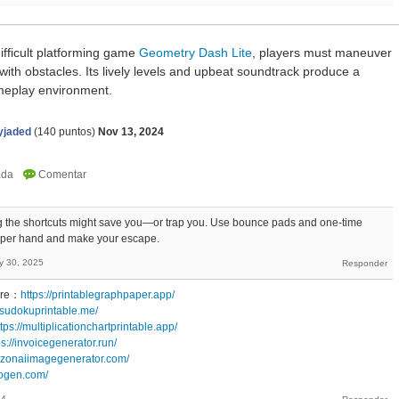
difficult platforming game
Geometry Dash Lite
, players must maneuver
with obstacles. Its lively levels and upbeat soundtrack produce a
gameplay environment.
yjaded
(
140
puntos)
Nov 13, 2024
 the shortcuts might save you—or trap you. Use bounce pads and one-time
 upper hand and make your escape.
y 30, 2025
pre：
https://printablegraphpaper.app/
//sudokuprintable.me/
ttps://multiplicationchartprintable.app/
ps://invoicegenerator.run/
azonaiimagegenerator.com/
eogen.com/
14