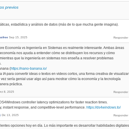
os previos
cas, estadística y análisis de datos (más de lo que mucha gente imagina).
sfree
Sep 15, 2025
bre Economía vs Ingeniería en Sistemas es realmente interesante. Ambas áreas
la economía nos ayuda a entender cómo se distribuyen los recursos y cómo
mientras que la ingeniería en sistemas nos enseña a resolver problemas
.
anana (
https://nano-banana.io/
 IA para convertir ideas o textos en videos cortos, una forma creativa de visualizar
 vez sería genial usar algo así para mostrar cómo la economía y la tecnología
nera práctica.
ct 8, 2025
S4Windows controller latency optimizations for faster reaction times.
 instant response, and competitive-level performance.
https://ds4windows.to/
1
Dic 13, 2025
entes opciones hoy en día. Lo más importante es desarrollar habilidades digitales