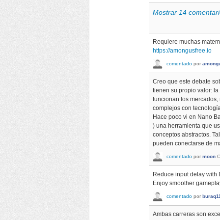
Mostrar 14 comentari
Requiere muchas matemáti
https://amongusfree.io
comentado
por
amongu
Creo que este debate so
tienen su propio valor: 
funcionan los mercados, 
complejos con tecnología
Hace poco vi en Nano B
) una herramienta que usa
conceptos abstractos. Tal
pueden conectarse de ma
comentado
por
moon
O
Reduce input delay with D
Enjoy smoother gameplay,
comentado
por
buraq1
Ambas carreras son excel