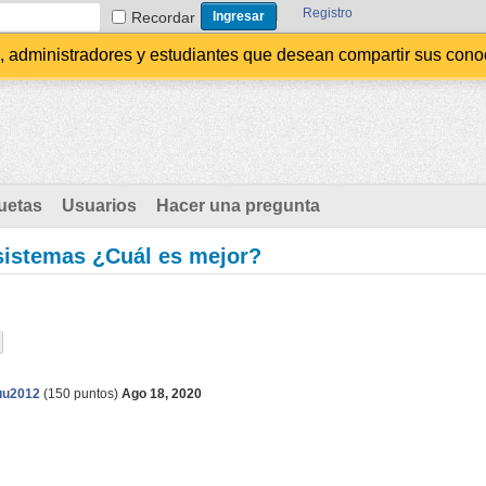
Registro
Recordar
administradores y estudiantes que desean compartir sus conocim
uetas
Usuarios
Hacer una pregunta
sistemas ¿Cuál es mejor?
uu2012
(
150
puntos)
Ago 18, 2020