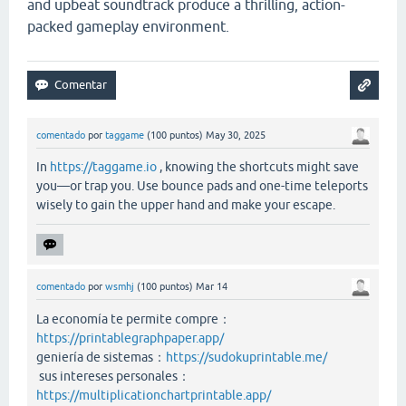
and upbeat soundtrack produce a thrilling, action-
packed gameplay environment.
comentado
por
taggame
(
100
puntos)
May 30, 2025
In
https://taggame.io
, knowing the shortcuts might save
you—or trap you. Use bounce pads and one-time teleports
wisely to gain the upper hand and make your escape.
comentado
por
wsmhj
(
100
puntos)
Mar 14
La economía te permite compre：
https://printablegraphpaper.app/
geniería de sistemas：
https://sudokuprintable.me/
sus intereses personales：
https://multiplicationchartprintable.app/