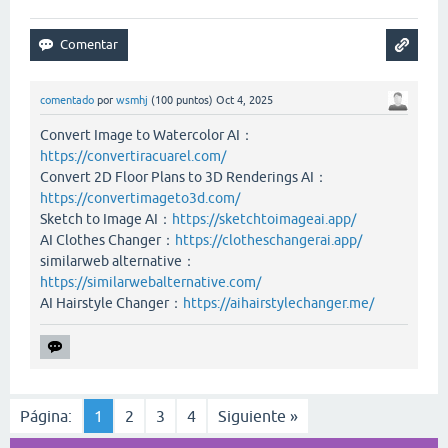
comentado
por
wsmhj
(
100
puntos)
Oct 4, 2025
Convert Image to Watercolor AI：
https://convertiracuarel.com/
Convert 2D Floor Plans to 3D Renderings AI：
https://convertimageto3d.com/
Sketch to Image AI：
https://sketchtoimageai.app/
AI Clothes Changer：
https://clotheschangerai.app/
similarweb alternative：
https://similarwebalternative.com/
AI Hairstyle Changer：
https://aihairstylechanger.me/
Página:
1
2
3
4
Siguiente »