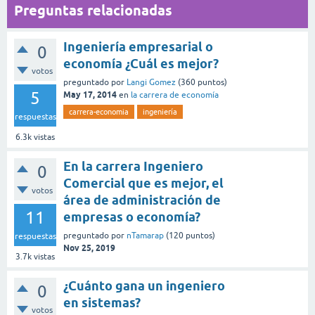
Preguntas relacionadas
Ingeniería empresarial o
0
economía ¿Cuál es mejor?
votos
preguntado
por
Langi Gomez
(
360
puntos)
5
May 17, 2014
en
la carrera de economía
carrera-economia
ingeniería
respuestas
6.3k
vistas
En la carrera Ingeniero
0
Comercial que es mejor, el
votos
área de administración de
11
empresas o economía?
preguntado
por
nTamarap
(
120
puntos)
respuestas
Nov 25, 2019
3.7k
vistas
¿Cuánto gana un ingeniero
0
en sistemas?
votos