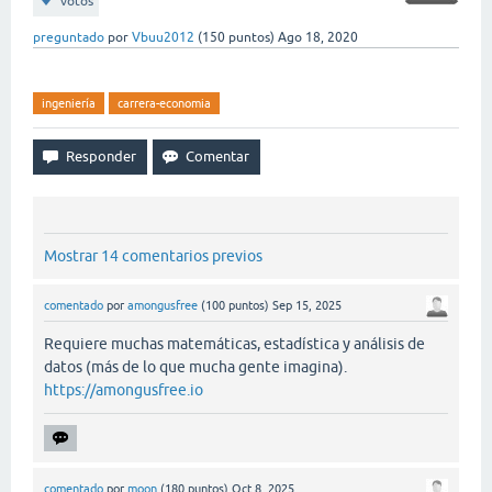
votos
preguntado
por
Vbuu2012
(
150
puntos)
Ago 18, 2020
ingeniería
carrera-economia
Mostrar 14 comentarios previos
comentado
por
amongusfree
(
100
puntos)
Sep 15, 2025
Requiere muchas matemáticas, estadística y análisis de
datos (más de lo que mucha gente imagina).
https://amongusfree.io
comentado
por
moon
(
180
puntos)
Oct 8, 2025