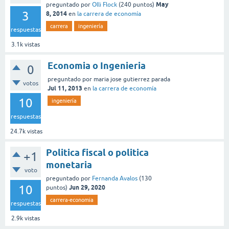
May
preguntado
por
Olli Flock
(
240
puntos)
3
8, 2014
en
la carrera de economía
carrera
ingeniería
respuestas
3.1k
vistas
Economia o Ingenieria
0
preguntado
por
maria jose gutierrez parada
votos
Jul 11, 2013
en
la carrera de economía
10
ingeniería
respuestas
24.7k
vistas
Politica fiscal o politica
+1
monetaria
voto
preguntado
por
Fernanda Avalos
(
130
10
Jun 29, 2020
puntos)
carrera-economia
respuestas
2.9k
vistas