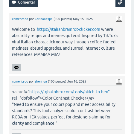
comentado
por
karinaaespa
(
100
puntos)
May 15, 2025
Welcome to
https://italianbrainrot-clicker.com
where
absurdity reigns and memes go feral. Inspired by TikTok’s
viral Italian chaos, click your way through coffee-fueled
madness, absurd upgrades, and surreal internet culture
references. MAMMA MIA!
comentado
por
zhenhua
(
100
puntos)
Jun 16, 2025
<a href="
https://rgbatohex.com/tools/oklch-to-hex"
rel="dofollow">Color Contrast Checker</a>
"Need to ensure your colors pop and meet accessibility
standards? This tool analyzes color contrast between
RGBA or HEX values, perfect for designers aiming for
clarity and compliance!"