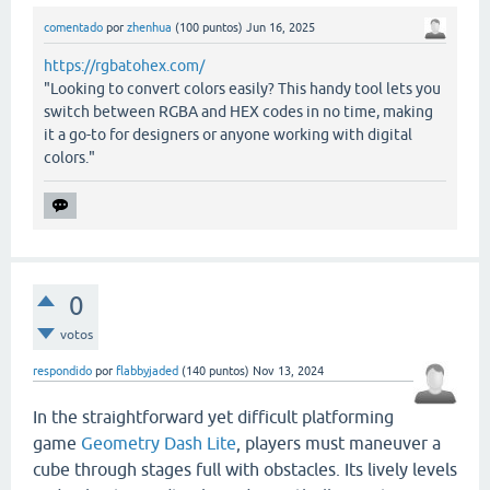
comentado
por
zhenhua
(
100
puntos)
Jun 16, 2025
https://rgbatohex.com/
"Looking to convert colors easily? This handy tool lets you
switch between RGBA and HEX codes in no time, making
it a go-to for designers or anyone working with digital
colors."
0
votos
respondido
por
flabbyjaded
(
140
puntos)
Nov 13, 2024
In the straightforward yet difficult platforming
game
Geometry Dash Lite
, players must maneuver a
cube through stages full with obstacles. Its lively levels