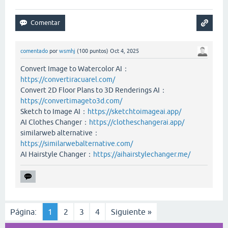
comentado
por
wsmhj
(
100
puntos)
Oct 4, 2025
Convert Image to Watercolor AI：
https://convertiracuarel.com/
Convert 2D Floor Plans to 3D Renderings AI：
https://convertimageto3d.com/
Sketch to Image AI：
https://sketchtoimageai.app/
AI Clothes Changer：
https://clotheschangerai.app/
similarweb alternative：
https://similarwebalternative.com/
AI Hairstyle Changer：
https://aihairstylechanger.me/
Página:
1
2
3
4
Siguiente »