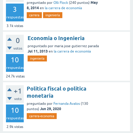
May
preguntado
por
Olli Flock
(
240
puntos)
3
8, 2014
en
la carrera de economía
carrera
ingeniería
respuestas
3.1k
vistas
Economia o Ingenieria
0
preguntado
por
maria jose gutierrez parada
votos
Jul 11, 2013
en
la carrera de economía
10
ingeniería
respuestas
24.7k
vistas
Politica fiscal o politica
+1
monetaria
voto
preguntado
por
Fernanda Avalos
(
130
10
Jun 29, 2020
puntos)
carrera-economia
respuestas
2.9k
vistas