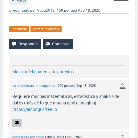
votos
preguntado
por
Vbuu2012
(
150
puntos)
Ago 18, 2020
ingeniería
carrera-economia
Mostrar 14 comentarios previos
comentado
por
amongusfree
(
100
puntos)
Sep 15, 2025
Requiere muchas matemáticas, estadística y análisis de
datos (más de lo que mucha gente imagina).
https://amongusfree.io
comentado
por
moon
(
180
puntos)
Oct 8, 2025