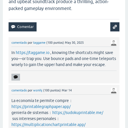
and upbeat soundtrack produce a thrilling, action-
packed gameplay environment.
comentado
por
taggame
(
100
puntos)
May 30, 2025
In
https://taggame.io
, knowing the shortcuts might save
you—or trap you. Use bounce pads and one-time teleports
wisely to gain the upper hand and make your escape.
comentado
por
wsmhj
(
100
puntos)
Mar 14
La economía te permite compre：
https://printablegraphpaper.app/
geniería de sistemas：
https://sudokuprintable.me/
sus intereses personales：
https://multiplicationchartprintable.app/