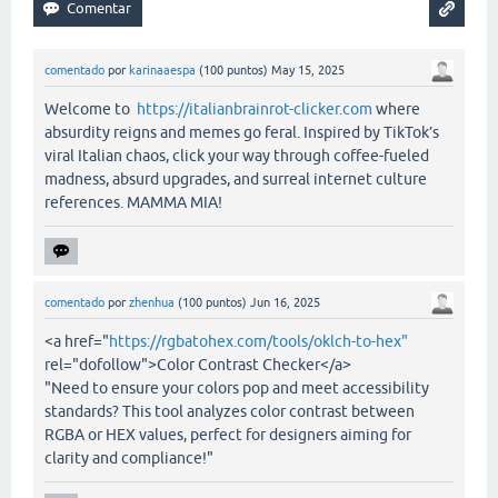
comentado
por
karinaaespa
(
100
puntos)
May 15, 2025
Welcome to
https://italianbrainrot-clicker.com
where
absurdity reigns and memes go feral. Inspired by TikTok’s
viral Italian chaos, click your way through coffee-fueled
madness, absurd upgrades, and surreal internet culture
references. MAMMA MIA!
comentado
por
zhenhua
(
100
puntos)
Jun 16, 2025
<a href="
https://rgbatohex.com/tools/oklch-to-hex"
rel="dofollow">Color Contrast Checker</a>
"Need to ensure your colors pop and meet accessibility
standards? This tool analyzes color contrast between
RGBA or HEX values, perfect for designers aiming for
clarity and compliance!"