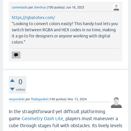
comentado
por
zhenhua
(
100
puntos)
Jun 16, 2025
https://rgbatohex.com/
"Looking to convert colors easily? This handy tool lets you
switch between RGBA and HEX codes in no time, making
it a go-to for designers or anyone working with digital
colors."
0
votos
respondido
por
flabbyjaded
(
140
puntos)
Nov 13, 2024
In the straightforward yet difficult platforming
game
Geometry Dash Lite
, players must maneuver a
cube through stages full with obstacles. Its lively levels