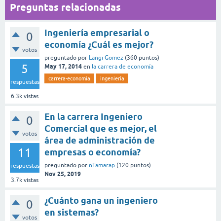
Preguntas relacionadas
Ingeniería empresarial o
0
economía ¿Cuál es mejor?
votos
preguntado
por
Langi Gomez
(
360
puntos)
5
May 17, 2014
en
la carrera de economía
carrera-economia
ingeniería
respuestas
6.3k
vistas
En la carrera Ingeniero
0
Comercial que es mejor, el
votos
área de administración de
11
empresas o economía?
preguntado
por
nTamarap
(
120
puntos)
respuestas
Nov 25, 2019
3.7k
vistas
¿Cuánto gana un ingeniero
0
en sistemas?
votos