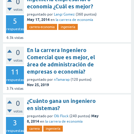
0
economía ¿Cuál es mejor?
votos
preguntado
por
Langi Gomez
(
360
puntos)
5
May 17, 2014
en
la carrera de economía
carrera-economia
ingeniería
respuestas
6.3k
vistas
En la carrera Ingeniero
0
Comercial que es mejor, el
votos
área de administración de
11
empresas o economía?
preguntado
por
nTamarap
(
120
puntos)
respuestas
Nov 25, 2019
3.7k
vistas
¿Cuánto gana un ingeniero
0
en sistemas?
votos
May
preguntado
por
Olli Flock
(
240
puntos)
3
8, 2014
en
la carrera de economía
carrera
ingeniería
respuestas