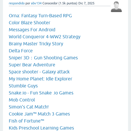
respondido
por
abv134
Conocedor
(
1.5k
puntos)
Dic 7, 2025
Orna: Fantasy Turn‑Based RPG
Color Blaze Shooter
Messages For Android
World Conqueror 4-WW2 Strategy
Brainy Master Tricky Story
Delta Force
Sniper 3D：Gun Shooting Games
Super Bear Adventure
Space shooter - Galaxy attack
My Home Planet: Idle Explorer
Stumble Guys
Snake.io - Fun Snake .io Games
Mob Control
Simon's Cat Match!
Cookie Jam™ Match 3 Games
Fish of Fortune™
Kids Preschool Learning Games