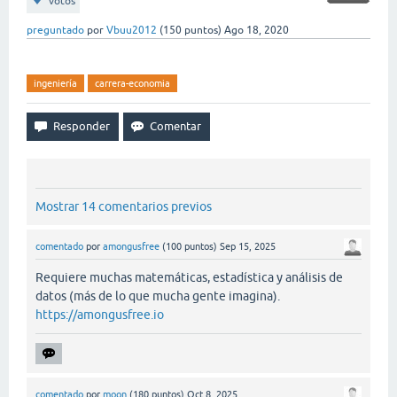
votos
preguntado
por
Vbuu2012
(
150
puntos)
Ago 18, 2020
ingeniería
carrera-economia
Mostrar 14 comentarios previos
comentado
por
amongusfree
(
100
puntos)
Sep 15, 2025
Requiere muchas matemáticas, estadística y análisis de
datos (más de lo que mucha gente imagina).
https://amongusfree.io
comentado
por
moon
(
180
puntos)
Oct 8, 2025