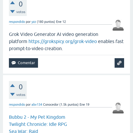
0
votos
respondido
por
yzz
(
180
puntos)
Ene 12
Grok Video Generator AI video generation
platform
https://grokspicy.org/grok-video
enables fast
prompt-to-video creation.
0
votos
respondido
por
abv134
Conocedor
(
1.5k
puntos)
Ene 19
Bubbu 2 - My Pet Kingdom
Twilight Chronicle: Idle RPG
Sea War: Raid