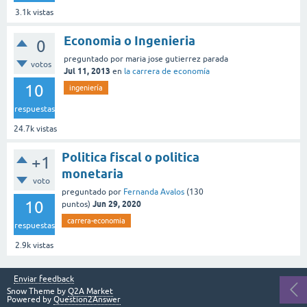
3.1k
vistas
Economia o Ingenieria
0
preguntado
por
maria jose gutierrez parada
votos
Jul 11, 2013
en
la carrera de economía
10
ingeniería
respuestas
24.7k
vistas
Politica fiscal o politica
+1
monetaria
voto
preguntado
por
Fernanda Avalos
(
130
10
Jun 29, 2020
puntos)
carrera-economia
respuestas
2.9k
vistas
Enviar feedback
Snow Theme by
Q2A Market
Powered by
Question2Answer