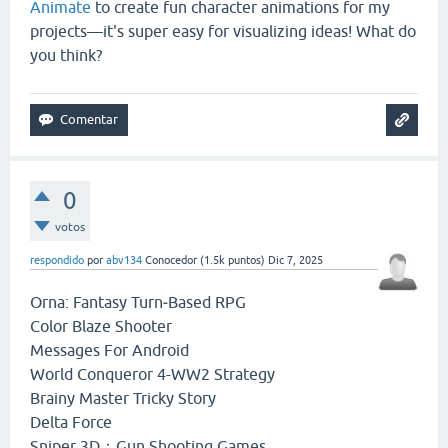
Animate
to create fun character animations for my
projects—it's super easy for visualizing ideas! What do
you think?
0
votos
respondido
por
abv134
Conocedor
(
1.5k
puntos)
Dic 7, 2025
Orna: Fantasy Turn‑Based RPG
Color Blaze Shooter
Messages For Android
World Conqueror 4-WW2 Strategy
Brainy Master Tricky Story
Delta Force
Sniper 3D：Gun Shooting Games