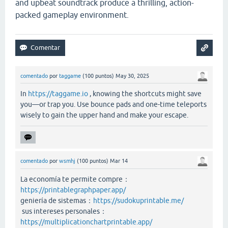
and upbeat soundtrack produce a thrilling, action-
packed gameplay environment.
comentado
por
taggame
(
100
puntos)
May 30, 2025
In
https://taggame.io
, knowing the shortcuts might save
you—or trap you. Use bounce pads and one-time teleports
wisely to gain the upper hand and make your escape.
comentado
por
wsmhj
(
100
puntos)
Mar 14
La economía te permite compre：
https://printablegraphpaper.app/
geniería de sistemas：
https://sudokuprintable.me/
sus intereses personales：
https://multiplicationchartprintable.app/