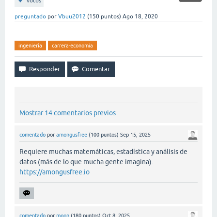
votos
preguntado
por
Vbuu2012
(
150
puntos)
Ago 18, 2020
ingeniería
carrera-economia
Mostrar 14 comentarios previos
comentado
por
amongusfree
(
100
puntos)
Sep 15, 2025
Requiere muchas matemáticas, estadística y análisis de
datos (más de lo que mucha gente imagina).
https://amongusfree.io
comentado
por
moon
(
180
puntos)
Oct 8, 2025