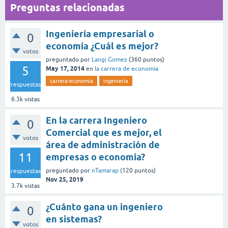
Preguntas relacionadas
Ingeniería empresarial o
0
economía ¿Cuál es mejor?
votos
preguntado
por
Langi Gomez
(
360
puntos)
5
May 17, 2014
en
la carrera de economía
carrera-economia
ingeniería
respuestas
6.3k
vistas
En la carrera Ingeniero
0
Comercial que es mejor, el
votos
área de administración de
11
empresas o economía?
preguntado
por
nTamarap
(
120
puntos)
respuestas
Nov 25, 2019
3.7k
vistas
¿Cuánto gana un ingeniero
0
en sistemas?
votos