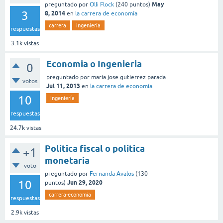
May
preguntado
por
Olli Flock
(
240
puntos)
3
8, 2014
en
la carrera de economía
carrera
ingeniería
respuestas
3.1k
vistas
Economia o Ingenieria
0
preguntado
por
maria jose gutierrez parada
votos
Jul 11, 2013
en
la carrera de economía
10
ingeniería
respuestas
24.7k
vistas
Politica fiscal o politica
+1
monetaria
voto
preguntado
por
Fernanda Avalos
(
130
10
Jun 29, 2020
puntos)
carrera-economia
respuestas
2.9k
vistas