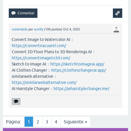
comentado
por
wsmhj
(
100
puntos)
Oct 4, 2025
Convert Image to Watercolor AI：
https://convertiracuarel.com/
Convert 2D Floor Plans to 3D Renderings AI：
https://convertimageto3d.com/
Sketch to Image AI：
https://sketchtoimageai.app/
AI Clothes Changer：
https://clotheschangerai.app/
similarweb alternative：
https://similarwebalternative.com/
AI Hairstyle Changer：
https://aihairstylechanger.me/
Página:
1
2
3
4
Siguiente »