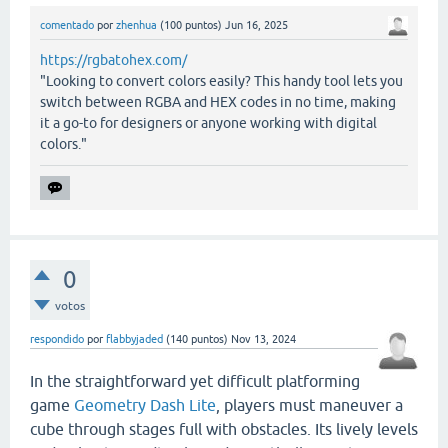
comentado
por
zhenhua
(
100
puntos)
Jun 16, 2025
https://rgbatohex.com/
"Looking to convert colors easily? This handy tool lets you
switch between RGBA and HEX codes in no time, making
it a go-to for designers or anyone working with digital
colors."
0
votos
respondido
por
flabbyjaded
(
140
puntos)
Nov 13, 2024
In the straightforward yet difficult platforming
game
Geometry Dash Lite
, players must maneuver a
cube through stages full with obstacles. Its lively levels