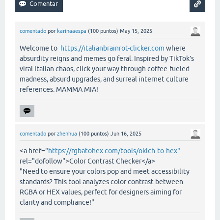
comentado
por
karinaaespa
(
100
puntos)
May 15, 2025
Welcome to
https://italianbrainrot-clicker.com
where
absurdity reigns and memes go feral. Inspired by TikTok’s
viral Italian chaos, click your way through coffee-fueled
madness, absurd upgrades, and surreal internet culture
references. MAMMA MIA!
comentado
por
zhenhua
(
100
puntos)
Jun 16, 2025
<a href="
https://rgbatohex.com/tools/oklch-to-hex"
rel="dofollow">Color Contrast Checker</a>
"Need to ensure your colors pop and meet accessibility
standards? This tool analyzes color contrast between
RGBA or HEX values, perfect for designers aiming for
clarity and compliance!"