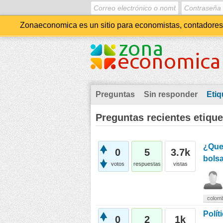
Zonaeconomica es un sitio para economistas, contadores, 
Preguntas
Sin responder
Etiq
Preguntas recientes etiqu
¿Que 
0
5
3.7k
bolsa
votos
respuestas
vistas
colom
Polí
0
2
1k