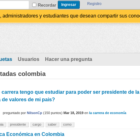
Registro
Recordar
administradores y estudiantes que desean compartir sus conocim
uetas
Usuarios
Hacer una pregunta
etadas colombia
carrera tengo que estudiar para poder ser presidente de la
 de valores de mi pais?
preguntado
por
NilsonCp
(
150
puntos)
Mar 18, 2019
en
la carrera de economía
bia
presidente
cargo
saber
como
tica Económica en Colombia