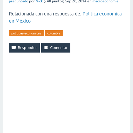
preguntado
por
Nick
(
740
puntos)
Sep 26, 2014
en
macroeconomía
Relacionada con una respuesta de:
Politica economica
en México
politicas-economicas
colombia