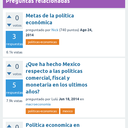
Preguntas relacionadas
Metas de la política
0
económica
votos
Ago 24,
preguntado
por
Nick
(
740
puntos)
3
2014
politicas-economicas
respuestas
6.1k
vistas
¿Que ha hecho Mexico
0
respecto a las politicas
votos
comercial, fiscal y
5
monetaria en los ultimos
años?
respuestas
Jun 18, 2014
preguntado
por
Lulú
en
7.9k
vistas
macroeconomía
politicas-economicas
mexico
Politica economica en
0