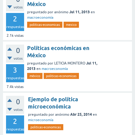
México
votos
Jul 11, 2013
preguntado
por
anónimo
en
2
macroeconomía
politicas-economicas
mexico
respuestas
2.1k
vistas
Políticas económicas en
0
México
votos
Jul 11,
preguntado
por
LETICIA MONTERO
3
2013
en
macroeconomía
méxico
politicas-economicas
respuestas
7.4k
vistas
Ejemplo de política
0
microeconómica
votos
Abr 25, 2014
preguntado
por
anónimo
en
2
microeconomía
politicas-economicas
respuestas