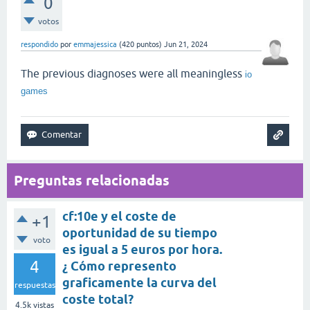
0
votos
respondido
por
emmajessica
(
420
puntos)
Jun 21, 2024
The previous diagnoses were all meaningless
io
games
Preguntas relacionadas
cf:10e y el coste de
+1
oportunidad de su tiempo
voto
es igual a 5 euros por hora.
4
¿ Cómo represento
graficamente la curva del
respuestas
coste total?
4.5k
vistas