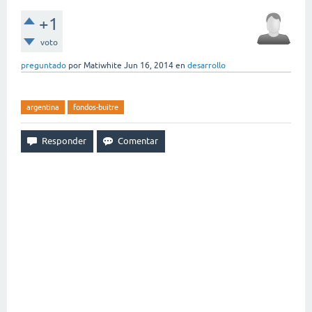
+1
voto
preguntado
por
Matiwhite
Jun 16, 2014
en
desarrollo
argentina
fondos-buitre