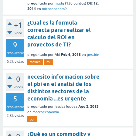
Dic 12,
preguntado
por
mgdg
(
130
puntos)
2014
en
microeconomía
¿Cual es la formula
+1
correcta para realizar el
voto
calculo del ROI en
9
proyectos de TI?
respuestas
Feb 6, 2018
preguntado
por
Abi
en
gestión
6.2k
vistas
mexico
roi
necesito informacion sobre
0
el pbi en el analisi de los
votos
distintos sectores de la
5
economia ...es urgente
Ago 2, 2013
preguntado
por
jessica luquez
respuestas
en
macroeconomía
2.3k
vistas
pbi
¿Qué es un commodity y