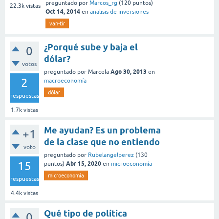
preguntado
por
Marcos_rg
(
120
puntos)
22.3k
vistas
Oct 14, 2014
en
analisis de inversiones
van-tir
¿Porqué sube y baja el
0
dólar?
votos
Ago 30, 2013
preguntado
por
Marcela
en
2
macroeconomía
dólar
respuestas
1.7k
vistas
Me ayudan? Es un problema
+1
de la clase que no entiendo
voto
preguntado
por
Rubelangelperez
(
130
15
Abr 15, 2020
puntos)
en
microeconomía
microeconomía
respuestas
4.4k
vistas
Qué tipo de política
0