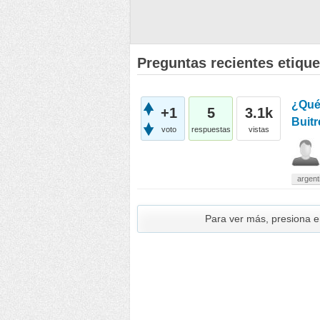
Preguntas recientes etique
¿Qué
+1
5
3.1k
Buitr
voto
respuestas
vistas
argent
Para ver más, presiona 