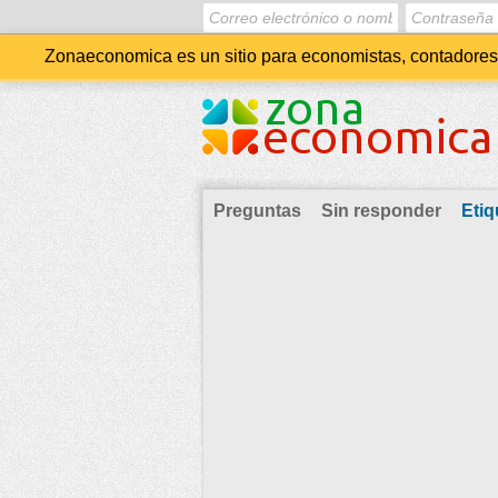
Zonaeconomica es un sitio para economistas, contadores, 
Preguntas
Sin responder
Etiq