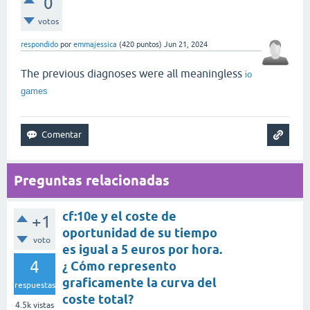
0
votos
respondido
por
emmajessica
(
420
puntos)
Jun 21, 2024
The previous diagnoses were all meaningless
io
games
Preguntas relacionadas
cf:10e y el coste de
+1
oportunidad de su tiempo
voto
es igual a 5 euros por hora.
4
¿ Cómo represento
graficamente la curva del
respuestas
coste total?
4.5k
vistas