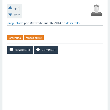
+1
voto
preguntado
por
Matiwhite
Jun 16, 2014
en
desarrollo
argentina
fondos-buitre