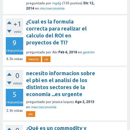
Dic 12,
preguntado
por
mgdg
(
130
puntos)
2014
en
microeconomía
¿Cual es la formula
+1
correcta para realizar el
voto
calculo del ROI en
9
proyectos de TI?
respuestas
Feb 6, 2018
preguntado
por
Abi
en
gestión
6.3k
vistas
mexico
roi
necesito informacion sobre
0
el pbi en el analisi de los
votos
distintos sectores de la
5
economia ...es urgente
Ago 2, 2013
preguntado
por
jessica luquez
respuestas
en
macroeconomía
2.3k
vistas
pbi
¿Qué es un commodity y