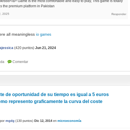
pkr888</a> Game Is the most comfortable and easy to play, This game is totally
as the premium platform in Pakistan
2, 2025
ere all meaningless
io games
jessica
(
420
puntos)
Jun 21, 2024
ste de oportunidad de su tiempo es igual a 5 euros
ómo represento graficamente la curva del coste
por
mgdg
(
130
puntos)
Dic 12, 2014
en
microeconomía