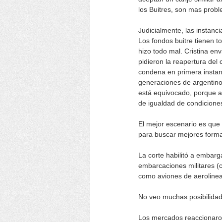
los Buitres, son mas prob
Judicialmente, las instanc
Los fondos buitre tienen t
hizo todo mal. Cristina en
pidieron la reapertura del
condena en primera instanc
generaciones de argentinos
está equivocado, porque a 
de igualdad de condicione
El mejor escenario es que 
para buscar mejores forma
La corte habilitó a embarg
embarcaciones militares (
como aviones de aerolinea
No veo muchas posibilidade
Los mercados reaccionaron