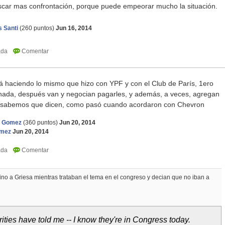
scar mas confrontación, porque puede empeorar mucho la situación.
 Santi
(
260
puntos)
Jun 16, 2014
tá haciendo lo mismo que hizo con YPF y con el Club de París, 1ero
nada, después van y negocian pagarles, y además, a veces, agregan
o sabemos que dicen, como pasó cuando acordaron con Chevron
i Gomez
(
360
puntos)
Jun 20, 2014
omez
Jun 20, 2014
ino a Griesa mientras trataban el tema en el congreso y decian que no iban a
ities have told me -- I know they're in Congress today.