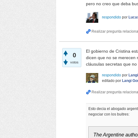
pero no creo que deba bu
respondido
por
Lucas
El gobierno de Cristina es
0
dicen que no se merecen 
votos
cláusulas secretas que n
respondido
por
Lang
editado
por
Langi G
Esto decia el abogado argent
negociar con los buitres:
The Argentine author