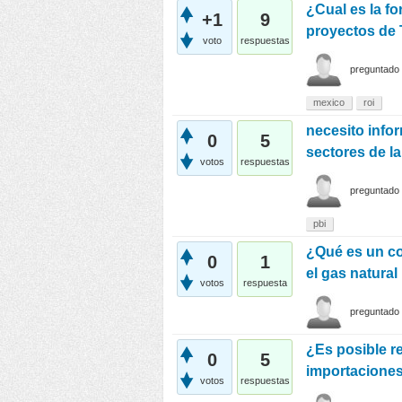
¿Cual es la fo
+1
9
proyectos de 
voto
respuestas
preguntado
mexico
roi
necesito infor
0
5
sectores de la
votos
respuestas
preguntado
pbi
¿Qué es un co
0
1
el gas natural
votos
respuesta
preguntado
¿Es posible r
0
5
importaciones
votos
respuestas