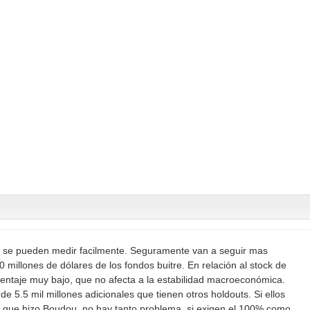
 se pueden medir facilmente. Seguramente van a seguir mas
 millones de dólares de los fondos buitre. En relación al stock de
entaje muy bajo, que no afecta a la estabilidad macroeconómica.
e 5.5 mil millones adicionales que tienen otros holdouts. Si ellos
al que hizo Boudou, no hay tanto problema, si exigen el 100% como