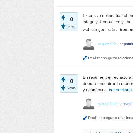
Extensive delineation of t
0
integrity. Undoubtedly, th
votos
website generate a tremen
respondido
por
pand
En resumen, el rechazo a 
0
deberá encontrar la maner
votos
y económica.
connections 
respondido
por
rosi