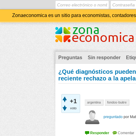
Zonaeconomica es un sitio para economistas, contadores, 
Preguntas
Sin responder
Etiq
¿Qué diagnósticos pueden r
reciente rechazo a la apel
+1
argentina
fondos-buitre
voto
preguntado
por
Mat