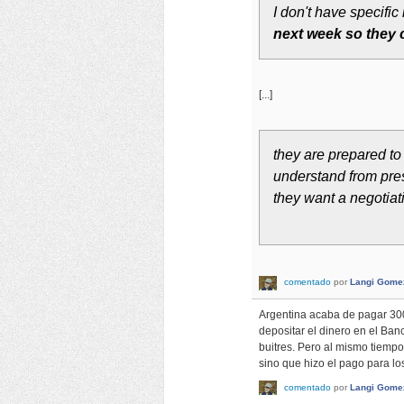
I don't have specific
next week so they 
[...]
they are prepared to
understand from pre
they want a negotiat
comentado
por
Langi Gome
Argentina acaba de pagar 300 
depositar el dinero en el Ban
buitres. Pero al mismo tiempo
sino que hizo el pago para lo
comentado
por
Langi Gome