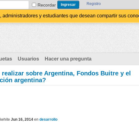
Registro
Recordar
administradores y estudiantes que desean compartir sus conocim
uetas
Usuarios
Hacer una pregunta
ealizar sobre Argentina, Fondos Buitre y el
ación argentina?
iwhite
Jun 16, 2014
en
desarrollo