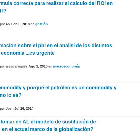
rmula correcta para realizar el calculo del ROI en
TI?
por
Abi
Feb 6, 2018
en
gestión
macion sobre el pbi en el analisi de los distintos
 economia ...es urgente
por
jessica luquez
Ago 2, 2013
en
macroeconomía
mmodity y porqué el petróleo es un commodity y
 no lo es?
por
Josh
Jul 26, 2014
etomar en AL el modelo de sustitución de
 en el actual marco de la globalización?