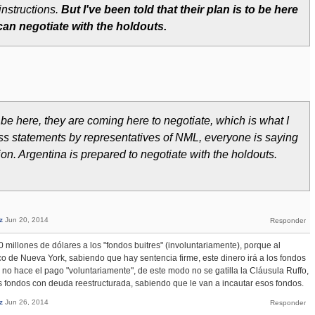
 instructions.
But I've been told that their plan is to be here
can negotiate with the holdouts.
 be here, they are coming here to negotiate, which is what I
ss statements by representatives of NML, everyone is saying
ion. Argentina is prepared to negotiate with the holdouts.
z
Jun 20, 2014
millones de dólares a los "fondos buitres" (involuntariamente), porque al
co de Nueva York, sabiendo que hay sentencia firme, este dinero irá a los fondos
 no hace el pago "voluntariamente", de este modo no se gatilla la Cláusula Ruffo,
s fondos con deuda reestructurada, sabiendo que le van a incautar esos fondos.
z
Jun 26, 2014