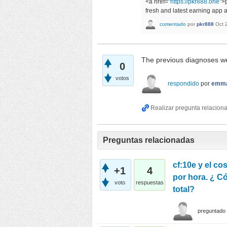
<a href="
https://pkr888.one
">
fresh and latest earning app 
comentado
por
pkr888
Oct 
The previous diagnoses w
0
votos
respondido
por
emma
Preguntas relacionadas
cf:10e y el co
+1
4
por hora. ¿ C
voto
respuestas
total?
preguntado