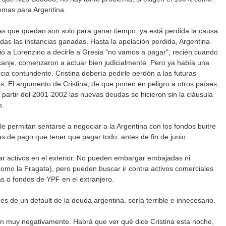
lemas para Argentina.
ias que quedan son solo para ganar tiempo, ya está perdida la causa.
odas las instancias ganadas. Hasta la apelación perdida, Argentina
vió a Lorenzino a decirle a Gresia "no vamos a pagar", recién cuando
 canje, comenzaron a actuar bien judicialmente. Pero ya había una
ia contundente. Cristina debería pedirle perdón a las futuras
. El argumento de Cristina, de que ponen en peligro a otros países,
partir del 2001-2002 las nuevas deudas se hicieron sin la cláusula
s.
le permitan sentarse a negociar a la Argentina con los fondos buitre
s de pago que tener que pagar todo antes de fin de junio.
ar activos en el exterior. No pueden embargar embajadas ni
como la Fragata), pero pueden buscar ir contra activos comerciales
s o fondos de YPF en el extranjero.
s de un default de la deuda argentina, sería terrible e innecesario.
 muy negativamente. Habrá que ver qué dice Cristina esta noche,