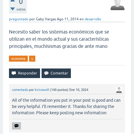
0
votos
preguntado
por
Gaby Vargas
Ago 11, 2014
en
desarrollo
Necesito saber los sistemas económicos que se
utilizan en el mundo actual y sus características
principales, muchísismas gracias de ante mano
economia
s
comentado
por
kiricowell
(
140
puntos)
Ene 10, 2024
All of the information you put in your post is good and can
be very helpful. I'll remember it. Thanks for sharing the
information. Please keep posting new information