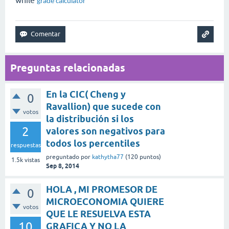
while
grade calculator
Preguntas relacionadas
En la CIC( Cheng y
0
Ravallion) que sucede con
votos
la distribución si los
2
valores son negativos para
todos los percentiles
respuestas
preguntado
por
kathytha77
(
120
puntos)
1.5k
vistas
Sep 8, 2014
HOLA , MI PROMESOR DE
0
MICROECONOMIA QUIERE
votos
QUE LE RESUELVA ESTA
10
GRAFICA Y NO LA