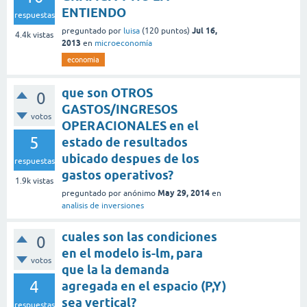
ENTIENDO
respuestas
Jul 16,
preguntado
por
luisa
(
120
puntos)
4.4k
vistas
2013
en
microeconomía
economia
que son OTROS
0
GASTOS/INGRESOS
votos
OPERACIONALES en el
5
estado de resultados
ubicado despues de los
respuestas
gastos operativos?
1.9k
vistas
May 29, 2014
preguntado
por
anónimo
en
analisis de inversiones
cuales son las condiciones
0
en el modelo is-lm, para
votos
que la la demanda
4
agregada en el espacio (P,Y)
sea vertical?
respuestas