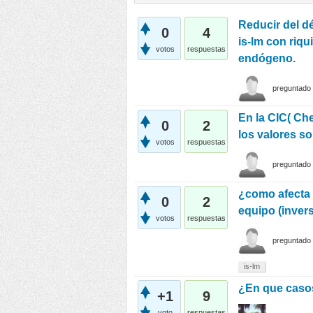
Reducir del dé
0
4
is-lm con riqu
votos
respuestas
endógeno.
preguntado
En la CIC( Che
0
2
los valores so
votos
respuestas
preguntado
¿como afecta 
0
2
equipo (inver
votos
respuestas
preguntado
is-lm
¿En que casos 
+1
9
voto
respuestas