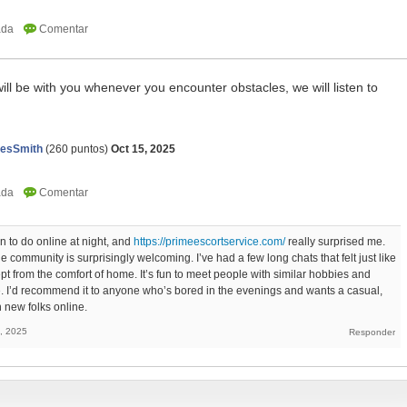
ill be with you whenever you encounter obstacles, we will listen to
lesSmith
(
260
puntos)
Oct 15, 2025
n to do online at night, and
https://primeescortservice.com/
really surprised me.
e community is surprisingly welcoming. I’ve had a few long chats that felt just like
pt from the comfort of home. It’s fun to meet people with similar hobbies and
e. I’d recommend it to anyone who’s bored in the evenings and wants a casual,
 new folks online.
2, 2025