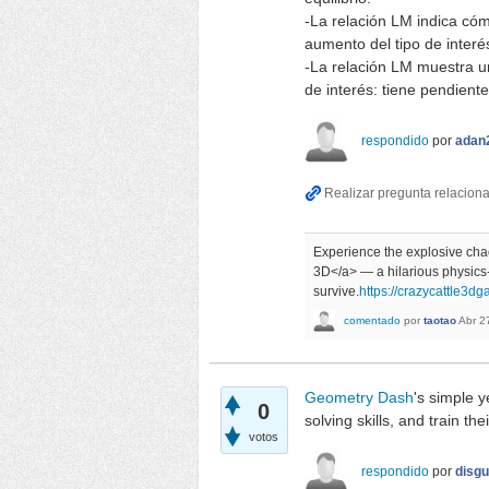
-La relación LM indica có
aumento del tipo de interé
-La relación LM muestra una
de interés: tiene pendiente
respondido
por
adan
Experience the explosive chao
3D</a> — a hilarious physics
survive.
https://crazycattle3d
comentado
por
taotao
Abr 2
Geometry Dash
's simple 
0
solving skills, and train the
votos
respondido
por
disgu