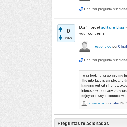
Don't forget
solitaire bliss
w
0
your concerns.
votos
respondido
por
Char
I was looking for something fu
The interface is simple, and th
hanging out with friends, exce
interests without any pressur
enjoyable way to connect with
comentado
por
ausber
Dic 
Preguntas relacionadas