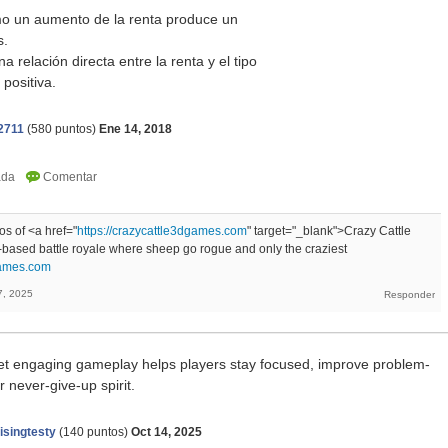
mo un aumento de la renta produce un
s.
 relación directa entre la renta y el tipo
 positiva.
2711
(
580
puntos)
Ene 14, 2018
s of <a href="
https://crazycattle3dgames.com
" target="_blank">Crazy Cattle
-based battle royale where sheep go rogue and only the craziest
games.com
7, 2025
yet engaging gameplay helps players stay focused, improve problem-
ir never-give-up spirit.
isingtesty
(
140
puntos)
Oct 14, 2025