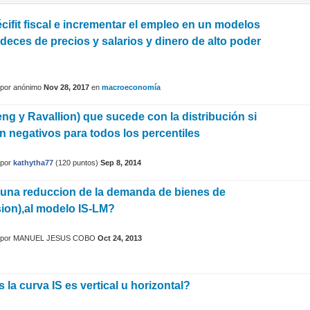
cifit fiscal e incrementar el empleo en un modelos
ideces de precios y salarios y dinero de alto poder
por
anónimo
Nov 28, 2017
en
macroeconomía
ng y Ravallion) que sucede con la distribución si
n negativos para todos los percentiles
por
kathytha77
(
120
puntos)
Sep 8, 2014
una reduccion de la demanda de bienes de
sion),al modelo IS-LM?
por
MANUEL JESUS COBO
Oct 24, 2013
la curva IS es vertical u horizontal?