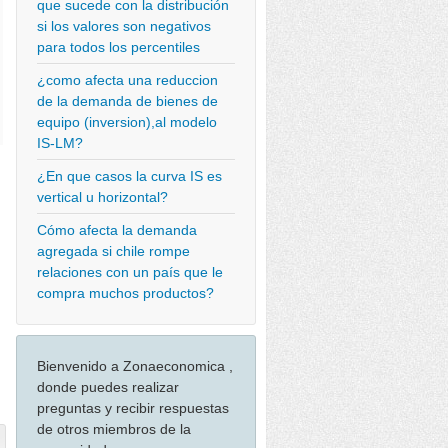
que sucede con la distribución
si los valores son negativos
para todos los percentiles
¿como afecta una reduccion
de la demanda de bienes de
equipo (inversion),al modelo
IS-LM?
¿En que casos la curva IS es
vertical u horizontal?
Cómo afecta la demanda
agregada si chile rompe
relaciones con un país que le
compra muchos productos?
Bienvenido a Zonaeconomica ,
donde puedes realizar
preguntas y recibir respuestas
de otros miembros de la