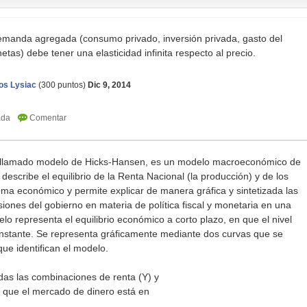
manda agregada (consumo privado, inversión privada, gasto del
tas) debe tener una elasticidad infinita respecto al precio.
os Lysiac
(
300
puntos)
Dic 9, 2014
 llamado modelo de Hicks-Hansen, es un modelo macroeconómico de
scribe el equilibrio de la Renta Nacional (la producción) y de los
tema económico y permite explicar de manera gráfica y sintetizada las
iones del gobierno en materia de política fiscal y monetaria en una
o representa el equilibrio económico a corto plazo, en que el nivel
nstante. Se representa gráficamente mediante dos curvas que se
que identifican el modelo.
das las combinaciones de renta (Y) y
as que el mercado de dinero está en