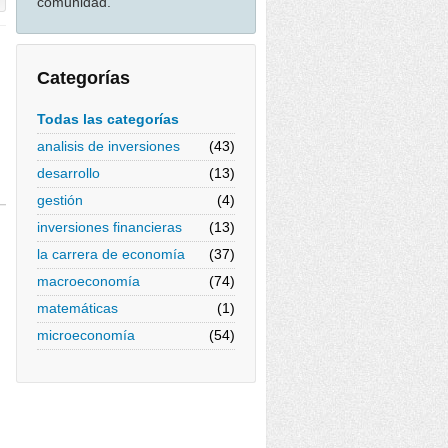
comunidad.
Categorías
Todas las categorías
analisis de inversiones
(43)
desarrollo
(13)
gestión
(4)
inversiones financieras
(13)
la carrera de economía
(37)
macroeconomía
(74)
matemáticas
(1)
microeconomía
(54)