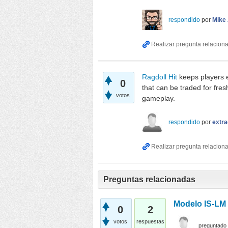
respondido
por
Mike
Ragdoll Hit
keeps players e
0
that can be traded for fre
votos
gameplay.
respondido
por
extra
Preguntas relacionadas
Modelo IS-LM 
0
2
votos
respuestas
preguntado