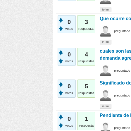
is-lm
Que ocurre co
0
3
votos
respuestas
preguntado
is-lm
cuales son las
0
4
demanda agreg
votos
respuestas
preguntado
Significado de
0
5
votos
respuestas
preguntado
is-lm
Pendiente de l
0
1
votos
respuesta
preguntado