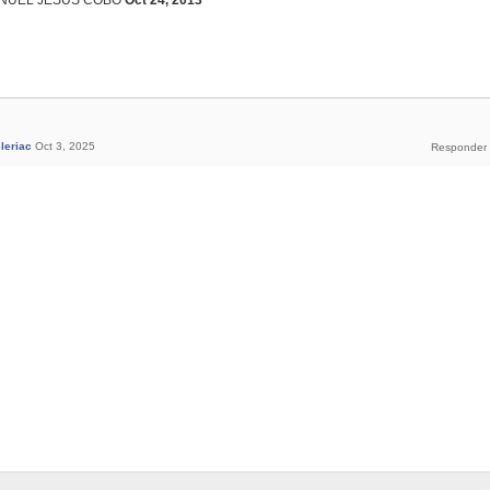
NUEL JESUS COBO
Oct 24, 2013
leriac
Oct 3, 2025