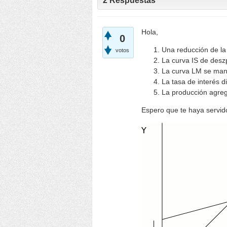
2
Respuestas
Hola,
0
Una reducción de la
votos
La curva IS de deszp
La curva LM se mant
La tasa de interés 
La producción agre
Espero que te haya servido