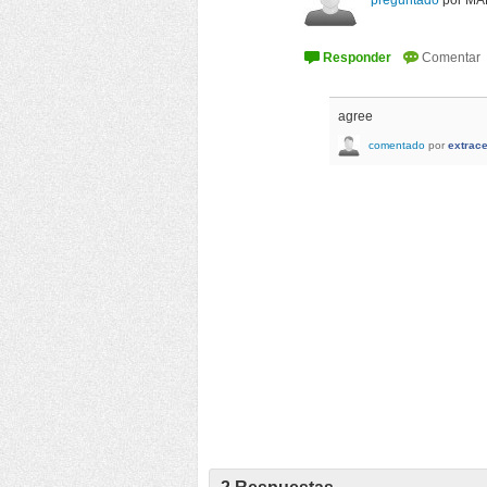
preguntado
por
MA
agree
comentado
por
extrace