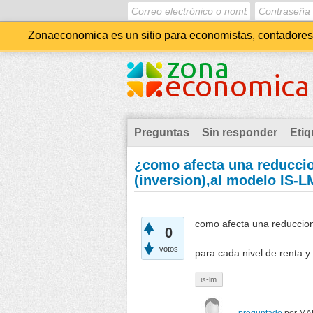
Zonaeconomica es un sitio para economistas, contadores, 
Preguntas
Sin responder
Etiq
¿como afecta una reduccio
(inversion),al modelo IS-
como afecta una reduccion
0
votos
para cada nivel de renta y
is-lm