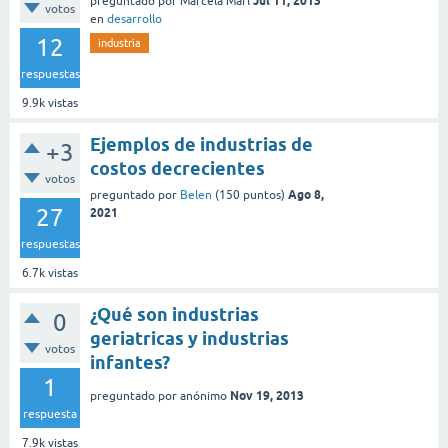
Jul 11, 2013
preguntado
por
Marcela Marl
votos
en
desarrollo
12
industria
respuestas
9.9k
vistas
Ejemplos de industrias de
+3
costos decrecientes
votos
Ago 8,
preguntado
por
Belen
(
150
puntos)
27
2021
respuestas
6.7k
vistas
¿Qué son industrias
0
geriatricas y industrias
votos
infantes?
1
Nov 19, 2013
preguntado
por
anónimo
respuesta
7.9k
vistas