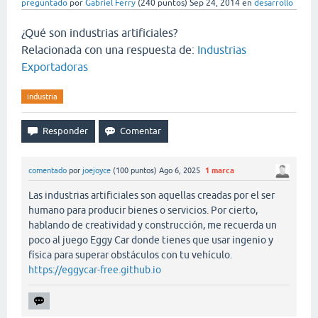
preguntado
por
Gabriel Ferry
(
240
puntos)
Sep 24, 2014
en
desarrollo
¿Qué son industrias artificiales?
Relacionada con una respuesta de:
Industrias
Exportadoras
industria
comentado
por
joejoyce
(
100
puntos)
Ago 6, 2025
1
marca
Las industrias artificiales son aquellas creadas por el ser
humano para producir bienes o servicios. Por cierto,
hablando de creatividad y construcción, me recuerda un
poco al juego Eggy Car donde tienes que usar ingenio y
física para superar obstáculos con tu vehículo.
https://eggycar-free.github.io