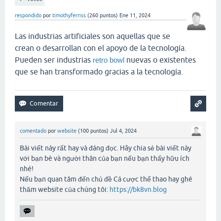
respondido
por
timothyferriss
(
260
puntos)
Ene 11, 2024
Las industrias artificiales son aquellas que se
crean o desarrollan con el apoyo de la tecnología.
Pueden ser industrias
nuevas o existentes
retro bowl
que se han transformado gracias a la tecnología.
comentado
por
website
(
100
puntos)
Jul 4, 2024
Bài viết này rất hay và đáng đọc. Hãy chia sẻ bài viết này
với bạn bè và người thân của bạn nếu bạn thấy hữu ích
nhé!
Nếu bạn quan tâm đến chủ đề Cá cược thể thao hay ghé
thăm website của chúng tôi:
https://bk8vn.blog