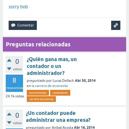
sorry bob
Preguntas relacionadas
¿Quién gana mas, un
0
contador o un
votos
administrador?
8
Abr 30, 2014
preguntado
por
Lucas Dellach
en
la carrera de economía
respuestas
economistas
contadores
24.1k
vistas
carrera-economia
¿Un contador puede
0
administrar una empresa?
votos
Abr 16, 2014
preguntado
por
Anibal Acosta