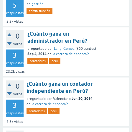
5
en
gestión
administración
respuestas
3.3k
vistas
¿Cuánto gana un
0
administrador en Perú?
votos
preguntado
por
Langi Gomez
(
360
puntos)
3
Sep 4, 2014
en
la carrera de economía
contadores
peru
respuestas
23.2k
vistas
¿Cuánto gana un contador
0
independiente en Perú?
votos
Jun 20, 2014
preguntado
por
Valenciano
3
en
la carrera de economía
contadores
peru
respuestas
5.8k
vistas