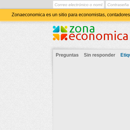
Zonaeconomica es un sitio para economistas, contadores, 
Preguntas
Sin responder
Etiq