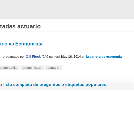
tadas actuario
ario vs Economista
preguntado
por
Olli Flock
(
240
puntos)
May 16, 2014
en
la carrera de economía
ra-economia
economistas
actuario
en
lista completa de preguntas
o
etiquetas populares
.