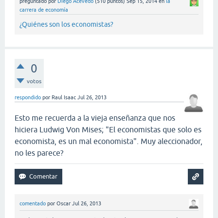
preguntado
por
Diego Acevedo
(
510
puntos)
Sep 15, 2014
en
la
carrera de economía
¿Quiénes son los economistas?
0
votos
respondido
por
Raul Isaac
Jul 26, 2013
Esto me recuerda a la vieja enseñanza que nos
hiciera Ludwig Von Mises; "El economistas que solo es
economista, es un mal economista". Muy aleccionador,
no les parece?
comentado
por
Oscar
Jul 26, 2013