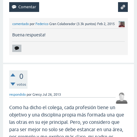
comentado
por
Federico
Gran Colaborador
(
3.3k
puntos)
Feb 2, 2015
Buena respuesta!
0
votos
respondido
por
Greicy
Jul 26, 2013
Como ha dicho el colega, cada profesión tiene un
objetivo y una disciplina propia más formada una que
las otras en su eje principal. Pero, yo considero que
para ser mejor no solo se debe estancar en una área,
por ejemplo y me explico más claro, mi padre es