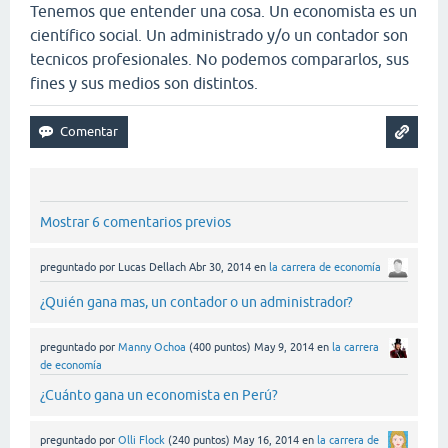
Tenemos que entender una cosa. Un economista es un
científico social. Un administrado y/o un contador son
tecnicos profesionales. No podemos compararlos, sus
fines y sus medios son distintos.
Mostrar 6 comentarios previos
preguntado
por
Lucas Dellach
Abr 30, 2014
en
la carrera de economía
¿Quién gana mas, un contador o un administrador?
preguntado
por
Manny Ochoa
(
400
puntos)
May 9, 2014
en
la carrera
de economía
¿Cuánto gana un economista en Perú?
preguntado
por
Olli Flock
(
240
puntos)
May 16, 2014
en
la carrera de