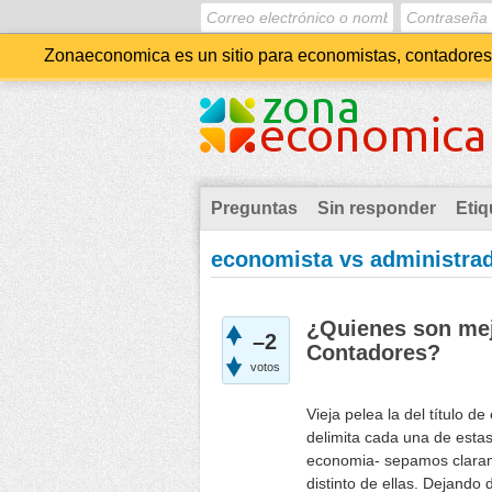
Zonaeconomica es un sitio para economistas, contadores, 
Preguntas
Sin responder
Etiq
economista vs administra
¿Quienes son mej
–2
Contadores?
votos
Vieja pelea la del título 
delimita cada una de esta
economia- sepamos clarame
distinto de ellas. Dejando 