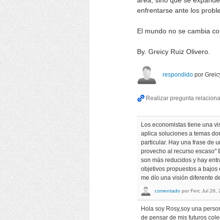
área, sino que se expande 
enfrentarse ante los probl
El mundo no se cambia con
By. Greicy Ruiz Olivero.
respondido
por
Greic
Los economistas tiene una vis
aplica soluciones a temas don
particular. Hay una frase de
provecho al recurso escaso" E
son más reducidos y hay entra
objetivos propuestos a bajos 
me dío una visión diferente 
comentado
por
Ferc
Jul 26,
Hola soy Rosy,soy una person
de pensar de mis futuros col