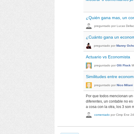
¿Quién gana mas, un con
preguntado
por
Lucas Della
¿Cuánto gana un econom
preguntado
por
Manny Och
Actuario vs Economista
preguntado
por
Olli Flock
M
Similitudes entre econom
preguntado
por
Nico Milani
Por que todos mencionan un e
diferentes, un contable no es
a cosa con la otra, los 3 son 
comentado
por
Cimp
Ene 24