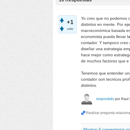
Yo creo que no podemos c
+1
distintos en mente. Por e
voto
macreconómica basada en
economista pueda llevar l
contador. Y tampoco creo 
diseñar una estrategia em
hace mejor como estratega
de muchos factores que e
Tenemos que entender una 
contador son tecnicos pro
distintos.
respondido
por
Raul 
Mostrar 6 comentarios pr