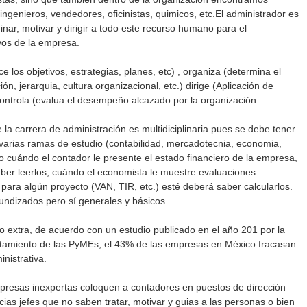
genieros, vendedores, oficinistas, quimicos, etc.El administrador es
nar, motivar y dirigir a todo este recurso humano para el
vos de la empresa.
ce los objetivos, estrategias, planes, etc) , organiza (determina el
ón, jerarquia, cultura organizacional, etc.) dirige (Aplicación de
controla (evalua el desempeño alcazado por la organización.
 la carrera de administración es multidiciplinaria pues se debe tener
varias ramas de estudio (contabilidad, mercadotecnia, economia,
plo cuándo el contador le presente el estado financiero de la empresa,
aber leerlos; cuándo el economista le muestre evaluaciones
d para algún proyecto (VAN, TIR, etc.) esté deberá saber calcularlos.
undizados pero sí generales y básicos.
o extra, de acuerdo con un estudio publicado en el año 201 por la
tamiento de las PyMEs, el 43% de las empresas en México fracasan
nistrativa.
mpresas inexpertas coloquen a contadores en puestos de dirección
as jefes que no saben tratar, motivar y guias a las personas o bien