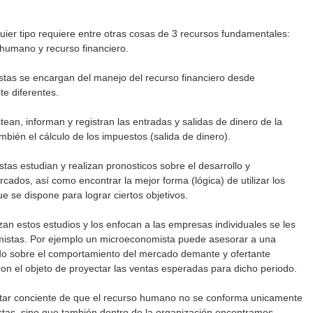
ier tipo requiere entre otras cosas de 3 recursos fundamentales:
 humano y recurso financiero.
tas se encargan del manejo del recurso financiero desde
e diferentes.
tean, informan y registran las entradas y salidas de dinero de la
mbién el cálculo de los impuestos (salida de dinero).
stas estudian y realizan pronosticos sobre el desarrollo y
ados, así como encontrar la mejor forma (lógica) de utilizar los
e se dispone para lograr ciertos objetivos.
an estos estudios y los enfocan a las empresas individuales se les
stas. Por ejemplo un microeconomista puede asesorar a una
 sobre el comportamiento del mercado demante y ofertante
on el objeto de proyectar las ventas esperadas para dicho periodo.
star conciente de que el recurso humano no se conforma unicamente
tas, sino que también dentro de la organización encontramos