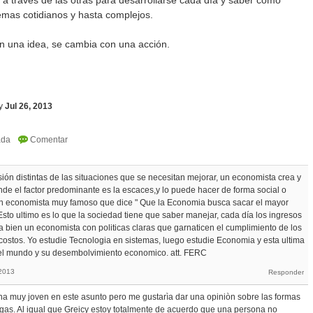
a traves de las otras para desarrollarse cada día y saber como
emas cotidianos y hasta complejos.
 una idea, se cambia con una acción.
y
Jul 26, 2013
ión distintas de las situaciones que se necesitan mejorar, un economista crea y
de el factor predominante es la escaces,y lo puede hacer de forma social o
 un economista muy famoso que dice " Que la Economia busca sacar el mayor
sto ultimo es lo que la sociedad tiene que saber manejar, cada día los ingresos
 bien un economista con politicas claras que garnaticen el cumplimiento de los
costos. Yo estudie Tecnologia en sistemas, luego estudie Economia y esta ultima
del mundo y su desembolvimiento economico. att. FERC
 2013
a muy joven en este asunto pero me gustarìa dar una opiniòn sobre las formas
egas. Al igual que Greicy estoy totalmente de acuerdo que una persona no