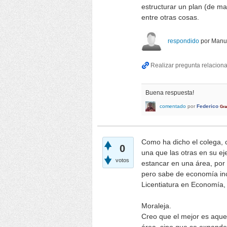
estructurar un plan (de mar
entre otras cosas.
respondido
por
Manu
Buena respuesta!
comentado
por
Federico
Gra
Como ha dicho el colega, c
0
una que las otras en su ej
votos
estancar en una área, por 
pero sabe de economía inc
Licentiatura en Economía
Moraleja.
Creo que el mejor es aquel