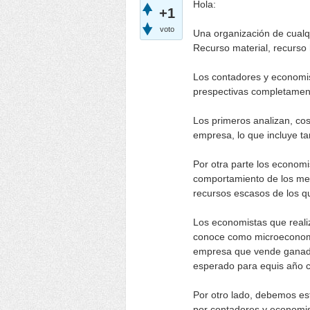
Hola:
+1
voto
Una organización de cualqu
Recurso material, recurso
Los contadores y economis
prespectivas completament
Los primeros analizan, cos
empresa, lo que incluye ta
Por otra parte los economi
comportamiento de los merc
recursos escasos de los qu
Los economistas que realiz
conoce como microeconomi
empresa que vende ganado
esperado para equis año c
Por otro lado, debemos e
por contadores y economis