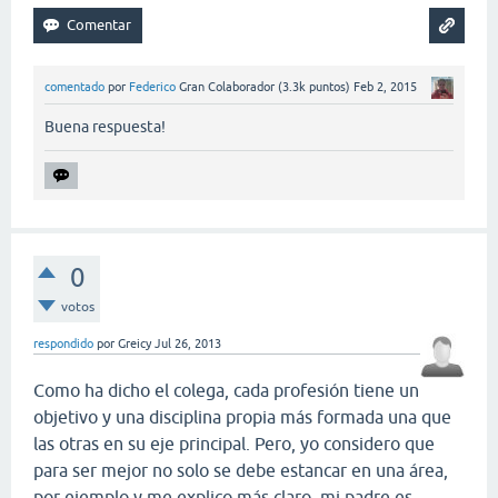
comentado
por
Federico
Gran Colaborador
(
3.3k
puntos)
Feb 2, 2015
Buena respuesta!
0
votos
respondido
por
Greicy
Jul 26, 2013
Como ha dicho el colega, cada profesión tiene un
objetivo y una disciplina propia más formada una que
las otras en su eje principal. Pero, yo considero que
para ser mejor no solo se debe estancar en una área,
por ejemplo y me explico más claro, mi padre es