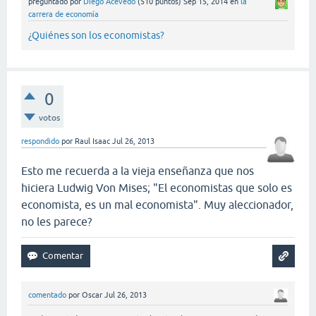
preguntado
por
Diego Acevedo
(
510
puntos)
Sep 15, 2014
en
la
carrera de economía
¿Quiénes son los economistas?
0
votos
respondido
por
Raul Isaac
Jul 26, 2013
Esto me recuerda a la vieja enseñanza que nos
hiciera Ludwig Von Mises; "El economistas que solo es
economista, es un mal economista". Muy aleccionador,
no les parece?
comentado
por
Oscar
Jul 26, 2013