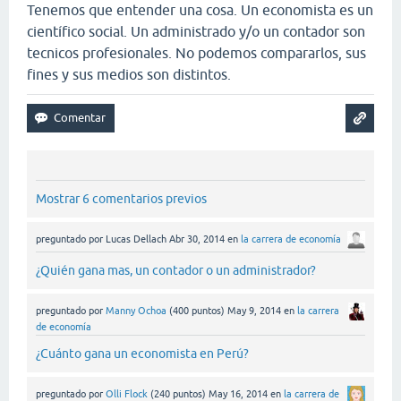
Tenemos que entender una cosa. Un economista es un
científico social. Un administrado y/o un contador son
tecnicos profesionales. No podemos compararlos, sus
fines y sus medios son distintos.
Mostrar 6 comentarios previos
preguntado
por
Lucas Dellach
Abr 30, 2014
en
la carrera de economía
¿Quién gana mas, un contador o un administrador?
preguntado
por
Manny Ochoa
(
400
puntos)
May 9, 2014
en
la carrera
de economía
¿Cuánto gana un economista en Perú?
preguntado
por
Olli Flock
(
240
puntos)
May 16, 2014
en
la carrera de