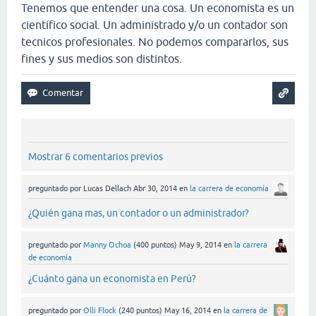
Tenemos que entender una cosa. Un economista es un
científico social. Un administrado y/o un contador son
tecnicos profesionales. No podemos compararlos, sus
fines y sus medios son distintos.
Mostrar 6 comentarios previos
preguntado
por
Lucas Dellach
Abr 30, 2014
en
la carrera de economía
¿Quién gana mas, un contador o un administrador?
preguntado
por
Manny Ochoa
(
400
puntos)
May 9, 2014
en
la carrera
de economía
¿Cuánto gana un economista en Perú?
preguntado
por
Olli Flock
(
240
puntos)
May 16, 2014
en
la carrera de