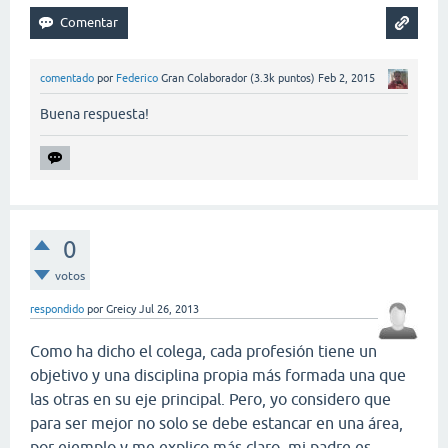
comentado
por
Federico
Gran Colaborador
(
3.3k
puntos)
Feb 2, 2015
Buena respuesta!
0
votos
respondido
por
Greicy
Jul 26, 2013
Como ha dicho el colega, cada profesión tiene un
objetivo y una disciplina propia más formada una que
las otras en su eje principal. Pero, yo considero que
para ser mejor no solo se debe estancar en una área,
por ejemplo y me explico más claro, mi padre es