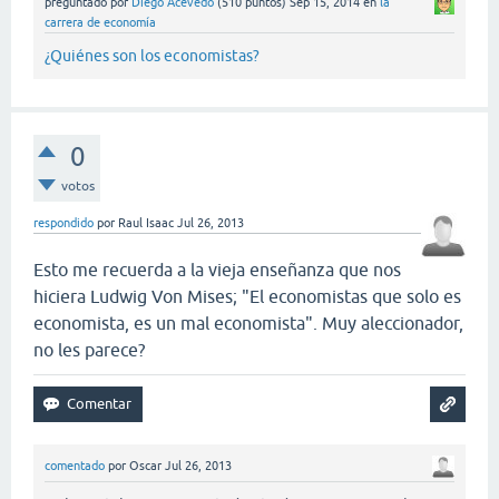
preguntado
por
Diego Acevedo
(
510
puntos)
Sep 15, 2014
en
la
carrera de economía
¿Quiénes son los economistas?
0
votos
respondido
por
Raul Isaac
Jul 26, 2013
Esto me recuerda a la vieja enseñanza que nos
hiciera Ludwig Von Mises; "El economistas que solo es
economista, es un mal economista". Muy aleccionador,
no les parece?
comentado
por
Oscar
Jul 26, 2013