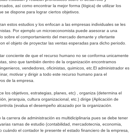
ados, así como encontrar la mejor forma (lógica) de utilizar los
e se dispone para lograr ciertos objetivos.
an estos estudios y los enfocan a las empresas individuales se les
stas. Por ejemplo un microeconomista puede asesorar a una
 sobre el comportamiento del mercado demante y ofertante
on el objeto de proyectar las ventas esperadas para dicho periodo.
star conciente de que el recurso humano no se conforma unicamente
tas, sino que también dentro de la organización encontramos
genieros, vendedores, oficinistas, quimicos, etc.El administrador es
nar, motivar y dirigir a todo este recurso humano para el
vos de la empresa.
ce los objetivos, estrategias, planes, etc) , organiza (determina el
ón, jerarquia, cultura organizacional, etc.) dirige (Aplicación de
controla (evalua el desempeño alcazado por la organización.
 la carrera de administración es multidiciplinaria pues se debe tener
varias ramas de estudio (contabilidad, mercadotecnia, economia,
plo cuándo el contador le presente el estado financiero de la empresa,