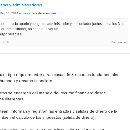
istas y administradores
May 16, 2014
en
la carrera de economía
conomista aparte y luego un administrador y un contador juntos, osea los 3 son
 un administrador, no tiene que ver un
muy diferentes.
, 2018
ier tipo requiere entre otras cosas de 3 recursos fundamentales:
 humano y recurso financiero.
tas se encargan del manejo del recurso financiero desde
e diferentes.
tean, informan y registran las entradas y salidas de dinero de la
mbién el cálculo de los impuestos (salida de dinero).
stas estudian y realizan pronosticos sobre el desarrollo y