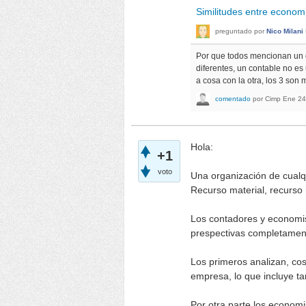
Similitudes entre econom
preguntado
por
Nico Milani
Por que todos mencionan un e
diferentes, un contable no es
a cosa con la otra, los 3 son 
comentado
por
Cimp
Ene 24
Hola:
+1
voto
Una organización de cualqu
Recurso material, recurso
Los contadores y economis
prespectivas completament
Los primeros analizan, cos
empresa, lo que incluye ta
Por otra parte los economi