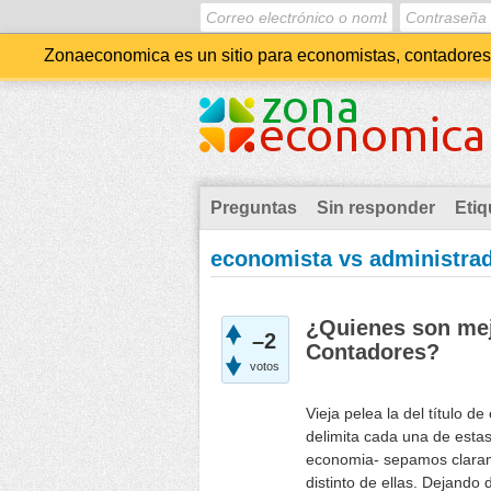
Zonaeconomica es un sitio para economistas, contadores, 
Preguntas
Sin responder
Etiq
economista vs administra
¿Quienes son mej
–2
Contadores?
votos
Vieja pelea la del título 
delimita cada una de esta
economia- sepamos clarame
distinto de ellas. Dejando 