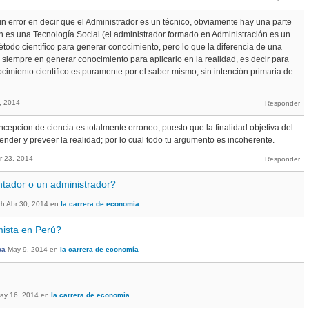
n error en decir que el Administrador es un técnico, obviamente hay una parte
ón es una Tecnología Social (el administrador formado en Administración es un
étodo científico para generar conocimiento, pero lo que la diferencia de una
tá siempre en generar conocimiento para aplicarlo en la realidad, es decir para
nocimiento científico es puramente por el saber mismo, sin intención primaria de
, 2014
cepcion de ciencia es totalmente erroneo, puesto que la finalidad objetiva del
tender y preveer la realidad; por lo cual todo tu argumento es incoherente.
r 23, 2014
tador o un administrador?
ch
Abr 30, 2014
en
la carrera de economía
ista en Perú?
oa
May 9, 2014
en
la carrera de economía
ay 16, 2014
en
la carrera de economía