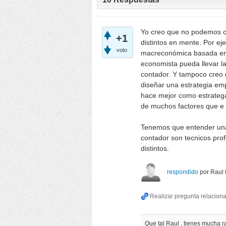
Yo creo que no podemos c
+1
distintos en mente. Por e
voto
macreconómica basada en
economista pueda llevar l
contador. Y tampoco creo 
diseñar una estrategia em
hace mejor como estratega
de muchos factores que e
Tenemos que entender una 
contador son tecnicos pro
distintos.
respondido
por
Raul 
Que tal Raul , tienes mucha r