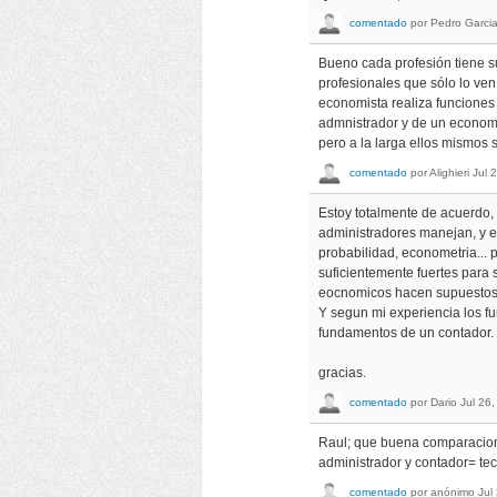
comentado
por
Pedro Garci
Bueno cada profesión tiene su
profesionales que sólo lo ven
economista realiza funciones
admnistrador y de un economi
pero a la larga ellos mismos
comentado
por
Alighieri
Jul 
Estoy totalmente de acuerdo
administradores manejan, y e
probabilidad, econometria...
suficientemente fuertes para 
eocnomicos hacen supuestos q
Y segun mi experiencia los f
fundamentos de un contador.
gracias.
comentado
por
Dario
Jul 26
Raul; que buena comparacion, 
administrador y contador= te
comentado
por
anónimo
Jul