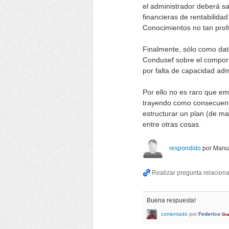
el administrador deberá s
financieras de rentabilida
Conocimientos no tan prof
Finalmente, sólo como dat
Condusef sobre el compor
por falta de capacidad admi
Por ello no es raro que e
trayendo como consecuenci
estructurar un plan (de mar
entre otras cosas.
respondido
por
Manu
Buena respuesta!
comentado
por
Federico
Gra