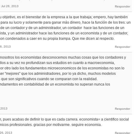
a
Jul 26, 2013
 objetivo, es el bienestar de la empresa a la que trabaja; empero, hay también
 para su lucro y solamente para ganar más dinero, hace la función de los tres: un
 de un contador y de un administrador, un contador hace las funciones de un
sta, y un administrador hace las funciones de un economista y de un contador,
 son condenados a caer en su propia trampa. Que me dicen al respecto.
26, 2013
, nosotros los economistas desconocemos muchas cosas que los contadores y
llos a su vez no profundizan sus estudios en cuanto a macroeconomia,
 por otro lado los fundamentos microeconomicos de los economistas no son lo
ser "mejores" que los administradores, por lo ya dicho, muchos modelos
ue son significativos cuando se comparan con la realidad.
undamentos en contabilidad de un economista no superan nunca los
, 2013
pues acabas de definir lo que es cada carrera. economista= a cientifico social
cnicos profesionales. gracias por motivarme. seguire economia.
 26, 2013