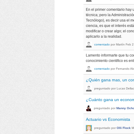
En el primer comentario hay u
técnica; pero la Administraci
Tecnólogo), es decir usa el m
ciencia, es que el interés es
modificar o crear algo; el co
aplicarlo a la realidad.
comentado
por
Martín
Feb 2
Lamento informarte que tu con
conocimiento cientifico es en
comentado
por
Fernando
Ab
¿Quién gana mas, un con
preguntado
por
Lucas Della
¿Cuánto gana un econom
preguntado
por
Manny Och
Actuario vs Economista
preguntado
por
Olli Flock
M