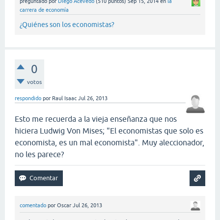
preguntado
por
Diego Acevedo
(
510
puntos)
Sep 15, 2014
en
la
carrera de economía
¿Quiénes son los economistas?
0
votos
respondido
por
Raul Isaac
Jul 26, 2013
Esto me recuerda a la vieja enseñanza que nos
hiciera Ludwig Von Mises; "El economistas que solo es
economista, es un mal economista". Muy aleccionador,
no les parece?
comentado
por
Oscar
Jul 26, 2013