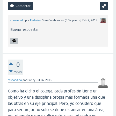
comentado
por
Federico
Gran Colaborador
(
3.3k
puntos)
Feb 2, 2015
Buena respuesta!
0
votos
respondido
por
Greicy
Jul 26, 2013
Como ha dicho el colega, cada profesión tiene un
objetivo y una disciplina propia más formada una que
las otras en su eje principal. Pero, yo considero que
para ser mejor no solo se debe estancar en una área,
por ejemplo y me explico más claro, mi padre es