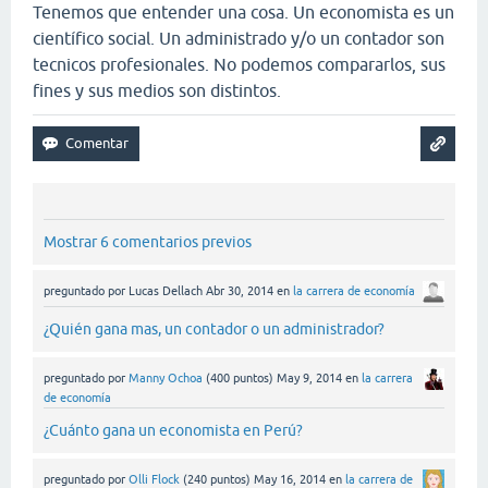
Tenemos que entender una cosa. Un economista es un
científico social. Un administrado y/o un contador son
tecnicos profesionales. No podemos compararlos, sus
fines y sus medios son distintos.
Mostrar 6 comentarios previos
preguntado
por
Lucas Dellach
Abr 30, 2014
en
la carrera de economía
¿Quién gana mas, un contador o un administrador?
preguntado
por
Manny Ochoa
(
400
puntos)
May 9, 2014
en
la carrera
de economía
¿Cuánto gana un economista en Perú?
preguntado
por
Olli Flock
(
240
puntos)
May 16, 2014
en
la carrera de