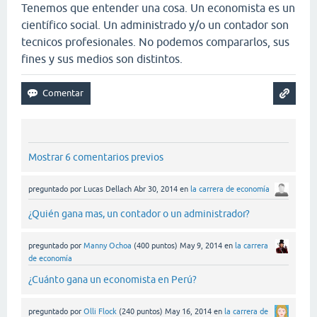
Tenemos que entender una cosa. Un economista es un
científico social. Un administrado y/o un contador son
tecnicos profesionales. No podemos compararlos, sus
fines y sus medios son distintos.
Mostrar 6 comentarios previos
preguntado
por
Lucas Dellach
Abr 30, 2014
en
la carrera de economía
¿Quién gana mas, un contador o un administrador?
preguntado
por
Manny Ochoa
(
400
puntos)
May 9, 2014
en
la carrera
de economía
¿Cuánto gana un economista en Perú?
preguntado
por
Olli Flock
(
240
puntos)
May 16, 2014
en
la carrera de