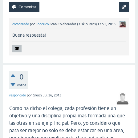
comentado
por
Federico
Gran Colaborador
(
3.3k
puntos)
Feb 2, 2015
Buena respuesta!
0
votos
respondido
por
Greicy
Jul 26, 2013
Como ha dicho el colega, cada profesión tiene un
objetivo y una disciplina propia más formada una que
las otras en su eje principal. Pero, yo considero que
para ser mejor no solo se debe estancar en una área,
por ejemplo y me explico más claro, mi padre es