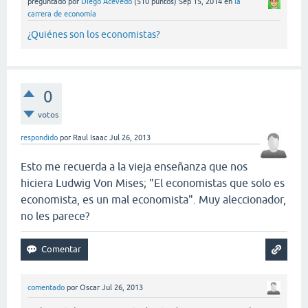
preguntado
por
Diego Acevedo
(
510
puntos)
Sep 15, 2014
en
la
carrera de economía
¿Quiénes son los economistas?
0
votos
respondido
por
Raul Isaac
Jul 26, 2013
Esto me recuerda a la vieja enseñanza que nos
hiciera Ludwig Von Mises; "El economistas que solo es
economista, es un mal economista". Muy aleccionador,
no les parece?
comentado
por
Oscar
Jul 26, 2013