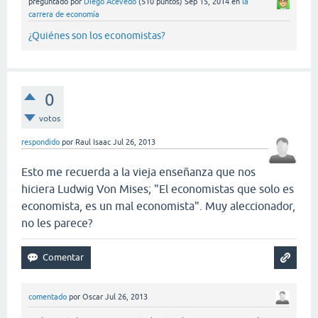
preguntado
por
Diego Acevedo
(
510
puntos)
Sep 15, 2014
en
la
carrera de economía
¿Quiénes son los economistas?
0
votos
respondido
por
Raul Isaac
Jul 26, 2013
Esto me recuerda a la vieja enseñanza que nos
hiciera Ludwig Von Mises; "El economistas que solo es
economista, es un mal economista". Muy aleccionador,
no les parece?
comentado
por
Oscar
Jul 26, 2013