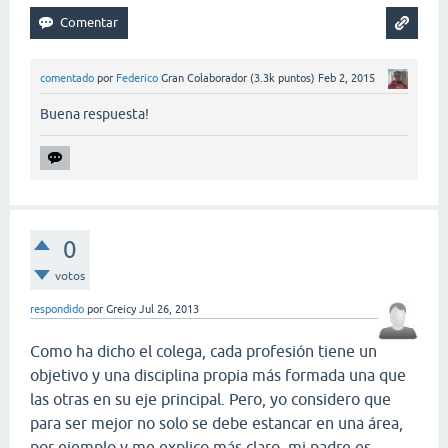
comentado
por
Federico
Gran Colaborador
(
3.3k
puntos)
Feb 2, 2015
Buena respuesta!
0
votos
respondido
por
Greicy
Jul 26, 2013
Como ha dicho el colega, cada profesión tiene un
objetivo y una disciplina propia más formada una que
las otras en su eje principal. Pero, yo considero que
para ser mejor no solo se debe estancar en una área,
por ejemplo y me explico más claro, mi padre es