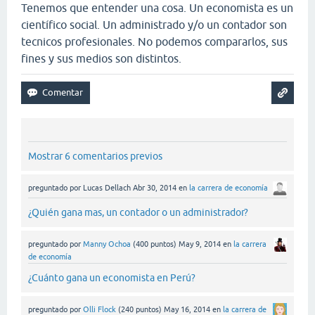
Tenemos que entender una cosa. Un economista es un
científico social. Un administrado y/o un contador son
tecnicos profesionales. No podemos compararlos, sus
fines y sus medios son distintos.
Mostrar 6 comentarios previos
preguntado
por
Lucas Dellach
Abr 30, 2014
en
la carrera de economía
¿Quién gana mas, un contador o un administrador?
preguntado
por
Manny Ochoa
(
400
puntos)
May 9, 2014
en
la carrera
de economía
¿Cuánto gana un economista en Perú?
preguntado
por
Olli Flock
(
240
puntos)
May 16, 2014
en
la carrera de