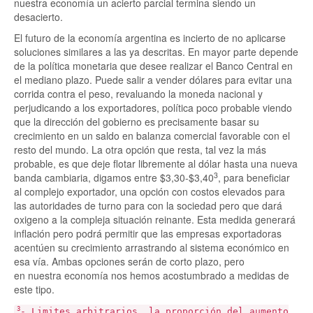
nuestra economía un acierto parcial termina siendo un
desacierto.
El futuro de la economía argentina es incierto de no aplicarse
soluciones similares a las ya descritas. En mayor parte depende
de la política monetaria que desee realizar el Banco Central en
el mediano plazo. Puede salir a vender dólares para evitar una
corrida contra el peso, revaluando la moneda nacional y
perjudicando a los exportadores, política poco probable viendo
que la dirección del gobierno es precisamente basar su
crecimiento en un saldo en balanza comercial favorable con el
resto del mundo. La otra opción que resta, tal vez la más
probable, es que deje flotar libremente al dólar hasta una nueva
3
banda cambiaria, digamos entre $3,30-$3,40
, para beneficiar
al complejo exportador, una opción con costos elevados para
las autoridades de turno para con la sociedad pero que dará
oxigeno a la compleja situación reinante. Esta medida generará
inflación pero podrá permitir que las empresas exportadoras
acentúen su crecimiento arrastrando al sistema económico en
esa vía. Ambas opciones serán de corto plazo, pero
en nuestra economía nos hemos acostumbrado a medidas de
este tipo.
3
- Limites arbitrarios, la proporción del aumento