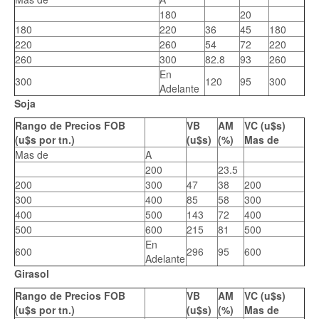
180
20
180
220
36
45
180
220
260
54
72
220
260
300
82.8
93
260
En
300
120
95
300
Adelante
Soja
Rango de Precios FOB
VB
AM
VC (u$s)
(u$s por tn.)
(u$s)
(%)
Mas de
Mas de
A
200
23.5
200
300
47
38
200
300
400
85
58
300
400
500
143
72
400
500
600
215
81
500
En
600
296
95
600
Adelante
Girasol
Rango de Precios FOB
VB
AM
VC (u$s)
(u$s por tn.)
(u$s)
(%)
Mas de