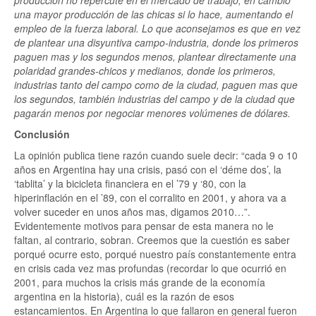
una mayor producción de las chicas si lo hace, aumentando el
empleo de la fuerza laboral. Lo que aconsejamos es que en vez
de plantear una disyuntiva campo-industria, donde los primeros
paguen mas y los segundos menos, plantear directamente una
polaridad grandes-chicos y medianos, donde los primeros,
industrias tanto del campo como de la ciudad, paguen mas que
los segundos, también industrias del campo y de la ciudad que
pagarán menos por negociar menores volúmenes de dólares.
Conclusión
La opinión publica tiene razón cuando suele decir: “cada 9 o 10
años en Argentina hay una crisis, pasó con el ‘déme dos’, la
‘tablita’ y la bicicleta financiera en el ’79 y ‘80, con la
hiperinflación en el ’89, con el corralito en 2001, y ahora va a
volver suceder en unos años mas, digamos 2010…”.
Evidentemente motivos para pensar de esta manera no le
faltan, al contrario, sobran. Creemos que la cuestión es saber
porqué ocurre esto, porqué nuestro país constantemente entra
en crisis cada vez mas profundas (recordar lo que ocurrió en
2001, para muchos la crisis más grande de la economía
argentina en la historia), cuál es la razón de esos
estancamientos. En Argentina lo que fallaron en general fueron