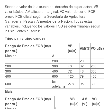
Siendo d valor de la alícuota del derecho de exportación, VB
valor básico, AM alícuota marginal, VC valor de corte, FOB
precio FOB oficial según la Secretaria de Agricultura,
Ganadería, Pesca y Alimentos de la Nación. Todas estas
variables, incluyendo los valores FOB se determinaban según
los siguientes cuadros:
Trigo pan y trigo candeal
Rango de Precios FOB (u$s
VB
AM(%)
VC(u$s)
por tn.)
(u$s)
Mas de
A
200
20
200
300
40
32
200
300
400
72
48
300
400
600
120
79
400
En
600
278
95
600
adelante
Maíz
Rango de Precios FOB (u$s
VB
AM
VC
por tn.)
(u$s)
(%)
(u$s)
Mas de
A