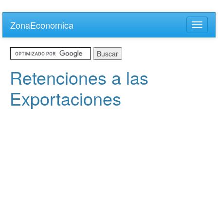
Skip
to
ZonaEconomica
Toggle
main
naviga
content
Retenciones a las
Exportaciones