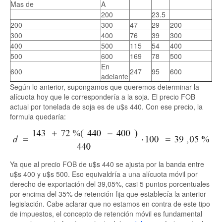
Mas de
A
200
23.5
200
300
47
29
200
300
400
76
39
300
400
500
115
54
400
500
600
169
78
500
En
600
247
95
600
adelante
Según lo anterior, supongamos que queremos determinar la
alícuota hoy que le correspondería a la soja. El precio FOB
actual por tonelada de soja es de u$s 440. Con ese precio, la
formula quedaría:
Ya que al precio FOB de u$s 440 se ajusta por la banda entre
u$s 400 y u$s 500. Eso equivaldría a una alícuota móvil por
derecho de exportación del 39,05%, casi 5 puntos porcentuales
por encima del 35% de retención fija que establecía la anterior
legislación. Cabe aclarar que no estamos en contra de este tipo
de impuestos, el concepto de retención móvil es fundamental