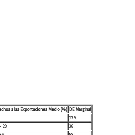
chos a las Exportaciones Medio (%)
DE Marginal
23.5
 - 28
38
 36
58