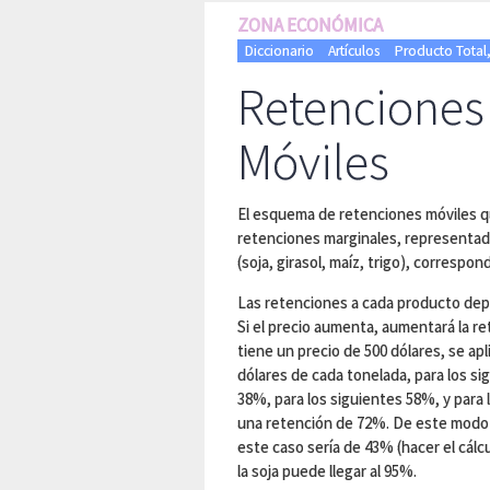
ZONA ECONÓMICA
Diccionario
Artículos
Producto Total
Retenciones
Móviles
El esquema de retenciones móviles 
retenciones marginales, representado
(soja, girasol, maíz, trigo), correspo
Las retenciones a cada producto de
Si el precio aumenta, aumentará la ret
tiene un precio de 500 dólares, se ap
dólares de cada tonelada, para los si
38%, para los siguientes 58%, y para 
una retención de 72%. De este modo 
este caso sería de 43% (hacer el cálc
la soja puede llegar al 95%.