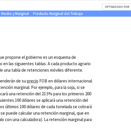
, Medio y Marginal
Producto Marginal del Trabajo
que propone el gobierno es un esquema de
 en las siguientes tablas. A cada producto agrario
nde una tabla de retenciones móviles diferente.
penderán de su
precio
FOB en dólares internacional.
ención marginal. Por ejemplo, para la soja, si se
licará una retención del 23.5% para los primeros 200
guientes 100 dólares se aplicará una retención del
los últimos 100 dólares de cada tonelada se cobrará
se puede calcular una retención marginal, que en
ulo con una calculadora). La retención marginal para