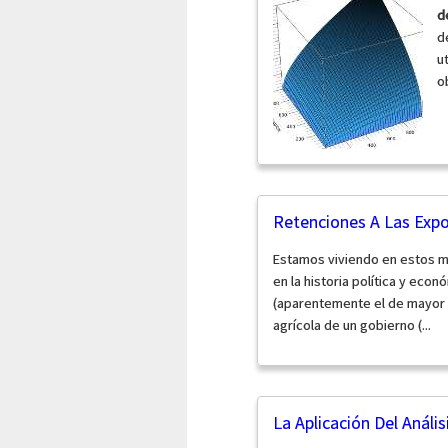
d
d
u
o
Retenciones A Las Exp
Estamos viviendo en estos m
en la historia política y eco
(aparentemente el de mayor p
agrícola de un gobierno (...
La Aplicación Del Anál