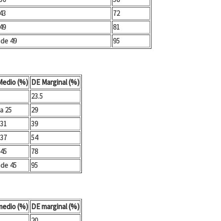
 43
72
 49
81
 de 49
95
Medio (%)
DE Marginal (%)
23.5
 a 25
29
 31
39
 37
54
 45
78
 de 45
95
medio (%)
DE marginal (%)
20