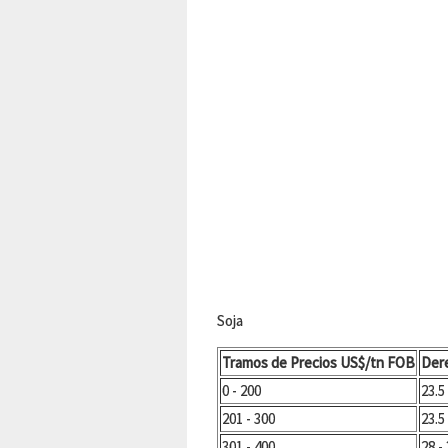
Soja
Tramos de Precios US$/tn FOB
Dere
0 - 200
23.5
201 - 300
23.5
301 - 400
28 -