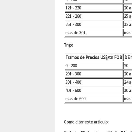
121 - 220
20 a
221 - 260
25 a
261 - 300
32 a
mas de 301
mas
Trigo
Tramos de Precios US$/tn FOB
DE 
0 - 200
20
201 - 300
20 a
301 - 400
24 a
401 - 600
30 a
mas de 600
mas
Como citar este artículo: