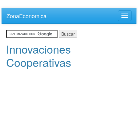
Skip
to
ZonaEconomica
Toggle
main
naviga
content
Innovaciones
Cooperativas