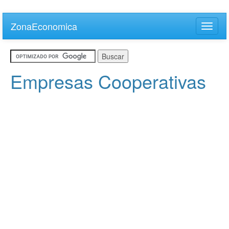
Skip
to
ZonaEconomica
Toggle
main
naviga
content
Empresas Cooperativas