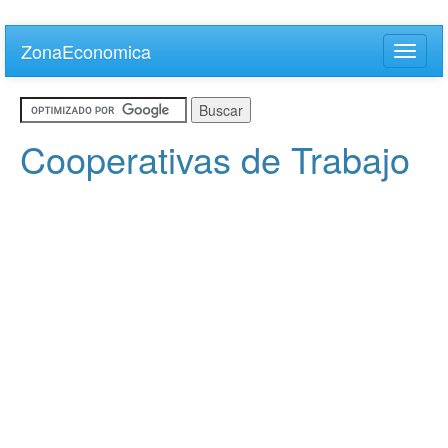
Skip
to
ZonaEconomica
Toggle
main
naviga
content
Cooperativas de Trabajo