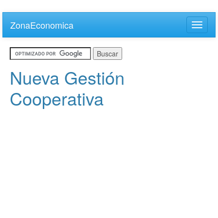
Skip
to
ZonaEconomica
Toggle
main
naviga
content
Nueva Gestión
Cooperativa