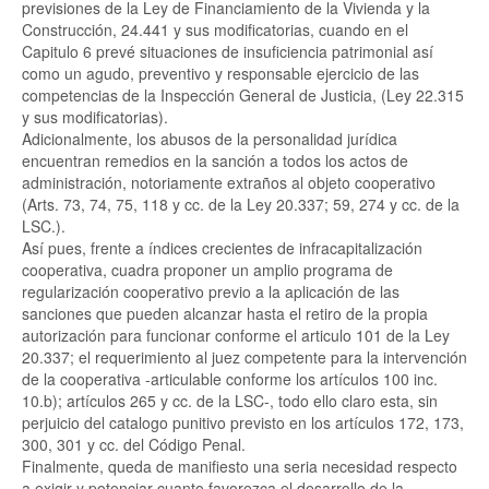
previsiones de la Ley de Financiamiento de la Vivienda y la
Construcción, 24.441 y sus modificatorias, cuando en el
Capitulo 6 prevé situaciones de insuficiencia patrimonial así
como un agudo, preventivo y responsable ejercicio de las
competencias de la Inspección General de Justicia, (Ley 22.315
y sus modificatorias).
Adicionalmente, los abusos de la personalidad jurídica
encuentran remedios en la sanción a todos los actos de
administración, notoriamente extraños al objeto cooperativo
(Arts. 73, 74, 75, 118 y cc. de la Ley 20.337; 59, 274 y cc. de la
LSC.).
Así pues, frente a índices crecientes de infracapitalización
cooperativa, cuadra proponer un amplio programa de
regularización cooperativo previo a la aplicación de las
sanciones que pueden alcanzar hasta el retiro de la propia
autorización para funcionar conforme el articulo 101 de la Ley
20.337; el requerimiento al juez competente para la intervención
de la cooperativa -articulable conforme los artículos 100 inc.
10.b); artículos 265 y cc. de la LSC-, todo ello claro esta, sin
perjuicio del catalogo punitivo previsto en los artículos 172, 173,
300, 301 y cc. del Código Penal.
Finalmente, queda de manifiesto una seria necesidad respecto
a exigir y potenciar cuanto favorezca el desarrollo de la