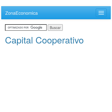
Skip
to
ZonaEconomica
Toggle
main
naviga
content
Capital Cooperativo