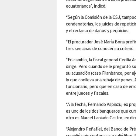
ecuatorianos”, indicó.
“Según la Comisión de la CSJ, tampoc
condenatorias, los juicios de repetici
y el reclamo de daños y perjuicios.
“El procurador José María Borja prefir
tres semanas de conocer su criterio.
“En cambio, la fiscal general Cecilia 
dirige. Pero cuando se le preguntó so
su acusación (caso Filanbanco, por e
lo que conlleva una rebaja de penas
funcionario, pero que en caso de err
entre jueces y fiscales.
“A la fecha, Fernando Aspiazu, ex pro
es uno de los dos banqueros que cump
otro es Marcel Laniado Castro, ex dir
“Alejandro Peñafiel, del Banco de Pr
cumplió seis sentencias y salió libre.