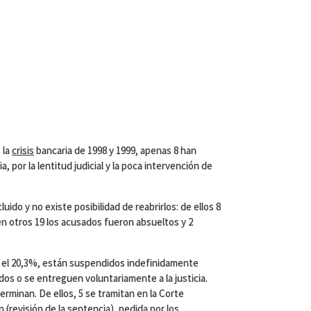
 la
crisis
bancaria de 1998 y 1999, apenas 8 han
 por la lentitud judicial y la poca intervención de
uido y no existe posibilidad de reabrirlos: de ellos 8
n otros 19 los acusados fueron absueltos y 2
 el 20,3%, están suspendidos indefinidamente
os o se entreguen voluntariamente a la justicia.
erminan. De ellos, 5 se tramitan en la Corte
 (revisión de la sentencia), pedida por los