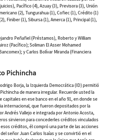
uicios), Pacífico (4), Azuay (3), Previsora (3), Unión
ericano (2), Tungurahua (1), Cofiec (1), Crédito (1)
2), Finiber (1), Sibursa (1), Amerca (1), Principal (1),
jandro Peñafiel (Préstamos), Roberto y William
uiroz (Pacífico); Soliman El Asser Mohamed
ancomex); y Carlos Bolívar Miranda (Financiera
co Pichincha
odrigo Borja, la Izquierda Democrática (ID) permitió
 Pichincha de manera irregular. Recuerde usted la
 capitales en ese banco en el año 91, en donde se
ia internacional, que fueron depositados por la
or Andrés Vallejo e integrada por Antonio Acosta,
eros sirvieron para concederles créditos vinculados
 esos créditos, él compró una parte de las acciones
del señor Juan Carlos Isaías y se convirtió en el