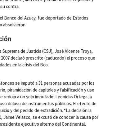
su contra.
 del Banco del Azuay, fue deportado de Estados
o absolvieron.
ción
e Suprema de Justicia (CSJ), José Vicente Troya,
 2007 declaró prescrito (caducado) el proceso que
dades en la crisis del Bco.
 entonces se imputó a 31 personas acusadas por los
o, piramidación de capitales y falsificación y uso
e redujo a un solo imputado: Leonidas Ortega, a
 y uso doloso de instrumentos públicos. El efecto de
 juicio y del pedido de extradición. “La decisión la
SJ, Jaime Velasco, se excusó de conocer la causa por
residente ejecutivo alterno del Continental,