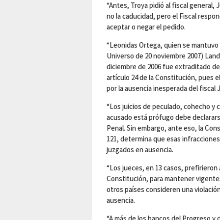
“Antes, Troya pidió al fiscal general
no la caducidad, pero el Fiscal respo
aceptar o negar el pedido.
“Leonidas Ortega, quien se mantuvo pr
Universo de 20 noviembre 2007) Land
diciembre de 2006 fue extraditado des
artículo 24 de la Constitución, pues e
por la ausencia inesperada del fiscal 
“Los juicios de peculado, cohecho y c
acusado está prófugo debe declararse
Penal. Sin embargo, ante eso, la Cons
121, determina que esas infracciones
juzgados en ausencia.
“Los jueces, en 13 casos, prefirieron 
Constitución, para mantener vigentes 
otros países consideren una violació
ausencia.
“A más de los bancos del Progreso y 