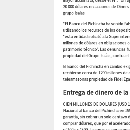
mayor accionista, desde el 91… Un ti
20 000 dólares en acciones de Diners C
grupo Isaías.
“El Banco del Pichincha ha venido f
utilizando los
recursos
de los deposit
“esta entidad solicitó a la Superinte
millones de dólares en obligaciones c
patrimonio técnico”. Las denuncias fu
propiedad del Grupo Isaías, contra el
El Banco del Pichincha en cambio exig
recibieron cerca de 1200 millones de d
teleamazonas propiedad de Fidel Ega
Entrega de dinero de la 
CIEN MILLONES DE DOLARES (USD 100´
Nacional al banco del Pichincha en 199
garantía, sin cobrar un solo centavo d
comprar dólares, que por el acelerado
s/.100 y s/.300. La ganancia por espe