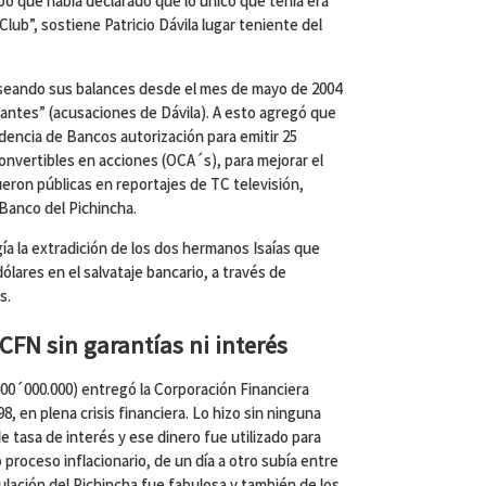
po que había declarado que lo único que tenía era
lub”, sostiene Patricio Dávila lugar teniente del
alseando sus balances desde el mes de mayo de 2004
antes” (acusaciones de Dávila). A esto agregó que
ndencia de Bancos autorización para emitir 25
onvertibles en acciones (OCA´s), para mejorar el
eron públicas en reportajes de TC televisión,
 Banco del Pichincha.
ía la extradición de los dos hermanos Isaías que
ólares en el salvataje bancario, a través de
s.
CFN sin garantías ni interés
000.000) entregó la Corporación Financiera
8, en plena crisis financiera. Lo hizo sin ninguna
e tasa de interés y ese dinero fue utilizado para
 proceso inflacionario, de un día a otro subía entre
culación del Pichincha fue fabulosa y también de los