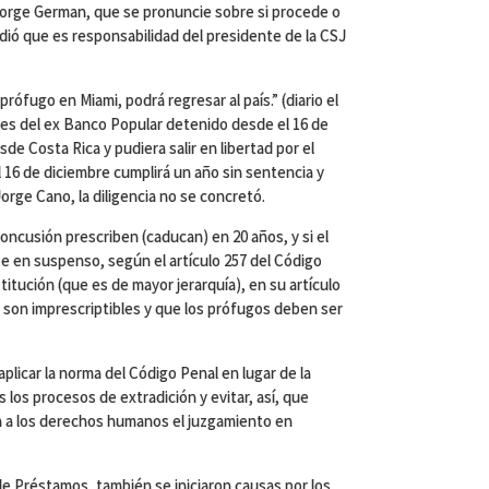
, Jorge German, que se pronuncie sobre si procede o
ndió que es responsabilidad del presidente de la CSJ
ófugo en Miami, podrá regresar al país.” (diario el
es del ex Banco Popular detenido desde el 16 de
de Costa Rica y pudiera salir en libertad por el
l 16 de diciembre cumplirá un año sin sentencia y
Jorge Cano, la diligencia no se concretó.
oncusión prescriben (caducan) en 20 años, y si el
 en suspenso, según el artículo 257 del Código
titución (que es de mayor jerarquía), en su artículo
 son imprescriptibles y que los prófugos deben ser
aplicar la norma del Código Penal en lugar de la
los procesos de extradición y evitar, así, que
n a los derechos humanos el juzgamiento en
de Préstamos, también se iniciaron causas por los