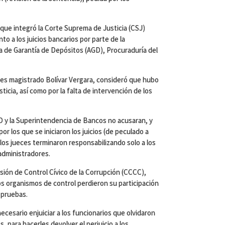
 que integró la Corte Suprema de Justicia (CSJ)
o a los juicios bancarios por parte de la
 de Garantía de Depósitos (AGD), Procuraduría del
ces magistrado Bolívar Vergara, consideró que hubo
sticia, así como por la falta de intervención de los
AGD y la Superintendencia de Bancos no acusaran, y
or los que se iniciaron los juicios (de peculado a
los jueces terminaron responsabilizando solo a los
 administradores.
sión de Control Cívico de la Corrupción (CCCC),
os organismos de control perdieron su participación
 pruebas.
ecesario enjuiciar a los funcionarios que olvidaron
 para hacerles devolver el perjuicio a los