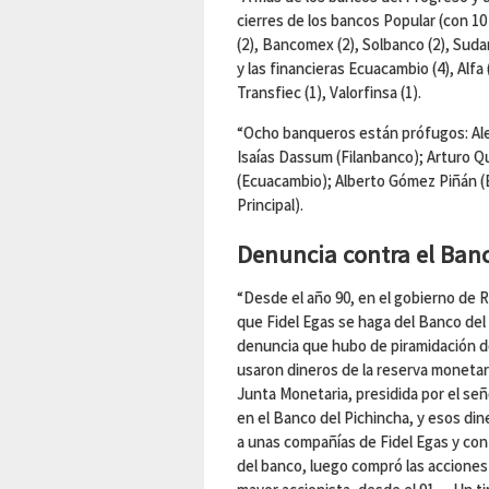
cierres de los bancos Popular (con 10 j
(2), Bancomex (2), Solbanco (2), Sudam
y las financieras Ecuacambio (4), Alfa (
Transfiec (1), Valorfinsa (1).
“Ocho banqueros están prófugos: Ale
Isaías Dassum (Filanbanco); Arturo Q
(Ecuacambio); Alberto Gómez Piñán (B
Principal).
Denuncia contra el Ban
“Desde el año 90, en el gobierno de R
que Fidel Egas se haga del Banco del
denuncia que hubo de piramidación de
usaron dineros de la reserva monetar
Junta Monetaria, presidida por el señ
en el Banco del Pichincha, y esos din
a unas compañías de Fidel Egas y con
del banco, luego compró las acciones 