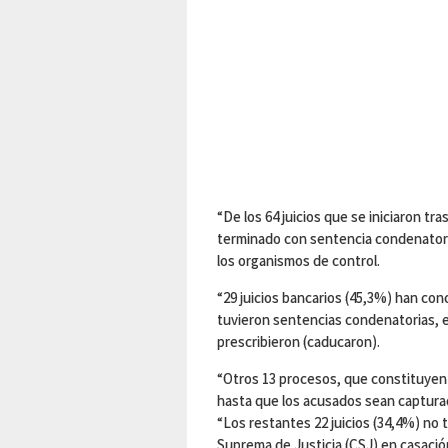
“De los 64 juicios que se iniciaron tras
terminado con sentencia condenatoria,
los organismos de control.
“29 juicios bancarios (45,3%) han concl
tuvieron sentencias condenatorias, e
prescribieron (caducaron).
“Otros 13 procesos, que constituyen
hasta que los acusados sean capturad
“Los restantes 22 juicios (34,4%) no t
Suprema de Justicia (CSJ) en casación