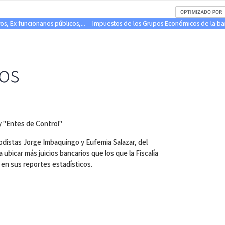
s, Ex-funcionarios públicos,...
Impuestos de los Grupos Económicos de la b
los
y "Entes de Control"
iodistas Jorge Imbaquingo y Eufemia Salazar, del
a ubicar más juicios bancarios que los que la Fiscalía
 en sus reportes estadísticos.