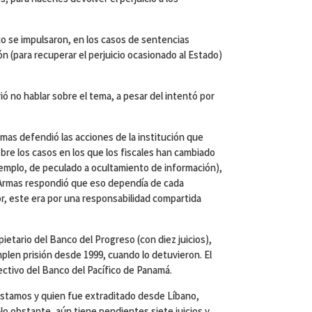
o se impulsaron, en los casos de sentencias
ón (para recuperar el perjuicio ocasionado al Estado)
ió no hablar sobre el tema, a pesar del intentó por
Armas defendió las acciones de la institución que
bre los casos en los que los fiscales han cambiado
jemplo, de peculado a ocultamiento de información),
, Armas respondió que eso dependía de cada
or, este era por una responsabilidad compartida
pietario del Banco del Progreso (con diez juicios),
len prisión desde 1999, cuando lo detuvieron. El
ectivo del Banco del Pacífico de Panamá.
éstamos y quien fue extraditado desde Líbano,
 No obstante, aún tiene pendientes siete juicios y