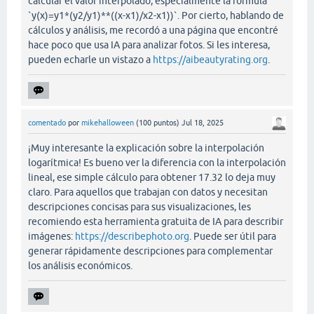
calcular el valor interpolado, especialmente la fórmula
`y(x)=y1*(y2/y1)**((x-x1)/x2-x1))`. Por cierto, hablando de
cálculos y análisis, me recordó a una página que encontré
hace poco que usa IA para analizar fotos. Si les interesa,
pueden echarle un vistazo a
https://aibeautyrating.org
.
comentado
por
mikehalloween
(
100
puntos)
Jul 18, 2025
¡Muy interesante la explicación sobre la interpolación
logarítmica! Es bueno ver la diferencia con la interpolación
lineal, ese simple cálculo para obtener 17.32 lo deja muy
claro. Para aquellos que trabajan con datos y necesitan
descripciones concisas para sus visualizaciones, les
recomiendo esta herramienta gratuita de IA para describir
imágenes:
https://describephoto.org
. Puede ser útil para
generar rápidamente descripciones para complementar
los análisis económicos.