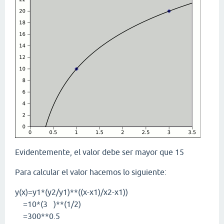
Evidentemente, el valor debe ser mayor que 15
Para calcular el valor hacemos lo siguiente:
y(x)=y1*(y2/y1)**((x-x1)/x2-x1))
=10*(3 )**(1/2)
=300**0.5