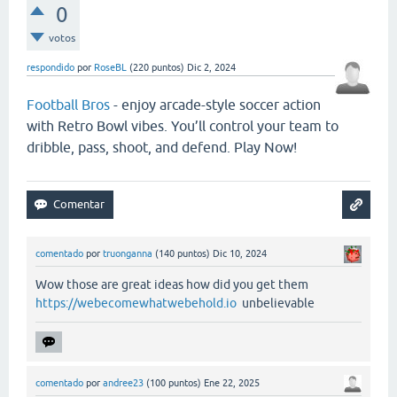
0
votos
respondido
por
RoseBL
(
220
puntos)
Dic 2, 2024
Football Bros
- enjoy arcade-style soccer action
with Retro Bowl vibes. You’ll control your team to
dribble, pass, shoot, and defend. Play Now!
comentado
por
truonganna
(
140
puntos)
Dic 10, 2024
Wow those are great ideas how did you get them
https://webecomewhatwebehold.io
unbelievable
comentado
por
andree23
(
100
puntos)
Ene 22, 2025