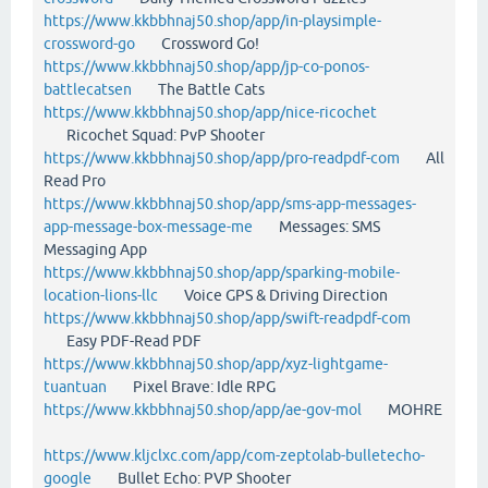
https://www.kkbbhnaj50.shop/app/in-playsimple-
crossword-go
Crossword Go!
https://www.kkbbhnaj50.shop/app/jp-co-ponos-
battlecatsen
The Battle Cats
https://www.kkbbhnaj50.shop/app/nice-ricochet
Ricochet Squad: PvP Shooter
https://www.kkbbhnaj50.shop/app/pro-readpdf-com
All
Read Pro
https://www.kkbbhnaj50.shop/app/sms-app-messages-
app-message-box-message-me
Messages: SMS
Messaging App
https://www.kkbbhnaj50.shop/app/sparking-mobile-
location-lions-llc
Voice GPS & Driving Direction
https://www.kkbbhnaj50.shop/app/swift-readpdf-com
Easy PDF-Read PDF
https://www.kkbbhnaj50.shop/app/xyz-lightgame-
tuantuan
Pixel Brave: Idle RPG
https://www.kkbbhnaj50.shop/app/ae-gov-mol
MOHRE
https://www.kljclxc.com/app/com-zeptolab-bulletecho-
google
Bullet Echo: PVP Shooter