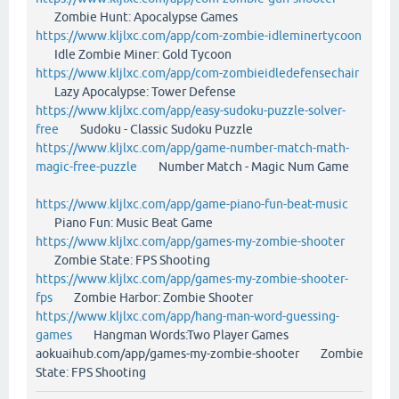
Zombie Hunt: Apocalypse Games
https://www.kljlxc.com/app/com-zombie-idleminertycoon
Idle Zombie Miner: Gold Tycoon
https://www.kljlxc.com/app/com-zombieidledefensechair
Lazy Apocalypse: Tower Defense
https://www.kljlxc.com/app/easy-sudoku-puzzle-solver-
free
Sudoku - Classic Sudoku Puzzle
https://www.kljlxc.com/app/game-number-match-math-
magic-free-puzzle
Number Match - Magic Num Game
https://www.kljlxc.com/app/game-piano-fun-beat-music
Piano Fun: Music Beat Game
https://www.kljlxc.com/app/games-my-zombie-shooter
Zombie State: FPS Shooting
https://www.kljlxc.com/app/games-my-zombie-shooter-
fps
Zombie Harbor: Zombie Shooter
https://www.kljlxc.com/app/hang-man-word-guessing-
games
Hangman Words:Two Player Games
aokuaihub.com/app/games-my-zombie-shooter Zombie
State: FPS Shooting