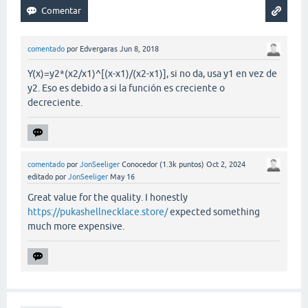
comentado
por
Edvergaras
Jun 8, 2018
Y(x)=y2*(x2/x1)^[(x-x1)/(x2-x1)], si no da, usa y1 en vez de
y2. Eso es debido a si la función es creciente o
decreciente.
comentado
por
JonSeeliger
Conocedor
(
1.3k
puntos)
Oct 2, 2024
editado
por
JonSeeliger
May 16
Great value for the quality. I honestly
https://pukashellnecklace.store/
expected something
much more expensive.