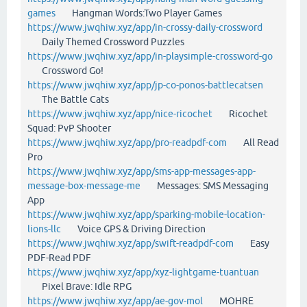
games
Hangman Words:Two Player Games
https://www.jwqhiw.xyz/app/in-crossy-daily-crossword
Daily Themed Crossword Puzzles
https://www.jwqhiw.xyz/app/in-playsimple-crossword-go
Crossword Go!
https://www.jwqhiw.xyz/app/jp-co-ponos-battlecatsen
The Battle Cats
https://www.jwqhiw.xyz/app/nice-ricochet
Ricochet
Squad: PvP Shooter
https://www.jwqhiw.xyz/app/pro-readpdf-com
All Read
Pro
https://www.jwqhiw.xyz/app/sms-app-messages-app-
message-box-message-me
Messages: SMS Messaging
App
https://www.jwqhiw.xyz/app/sparking-mobile-location-
lions-llc
Voice GPS & Driving Direction
https://www.jwqhiw.xyz/app/swift-readpdf-com
Easy
PDF-Read PDF
https://www.jwqhiw.xyz/app/xyz-lightgame-tuantuan
Pixel Brave: Idle RPG
https://www.jwqhiw.xyz/app/ae-gov-mol
MOHRE