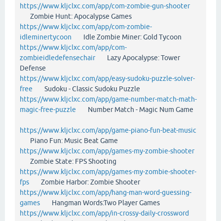
https://www.kljclxc.com/app/com-zombie-gun-shooter
Zombie Hunt: Apocalypse Games
https://www.kljclxc.com/app/com-zombie-
idleminertycoon
Idle Zombie Miner: Gold Tycoon
https://www.kljclxc.com/app/com-
zombieidledefensechair
Lazy Apocalypse: Tower
Defense
https://www.kljclxc.com/app/easy-sudoku-puzzle-solver-
free
Sudoku - Classic Sudoku Puzzle
https://www.kljclxc.com/app/game-number-match-math-
magic-free-puzzle
Number Match - Magic Num Game
https://www.kljclxc.com/app/game-piano-fun-beat-music
Piano Fun: Music Beat Game
https://www.kljclxc.com/app/games-my-zombie-shooter
Zombie State: FPS Shooting
https://www.kljclxc.com/app/games-my-zombie-shooter-
fps
Zombie Harbor: Zombie Shooter
https://www.kljclxc.com/app/hang-man-word-guessing-
games
Hangman Words:Two Player Games
https://www.kljclxc.com/app/in-crossy-daily-crossword