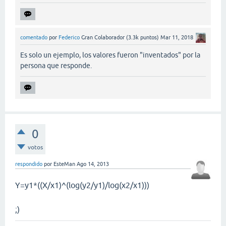
comentado
por
Federico
Gran Colaborador
(
3.3k
puntos)
Mar 11, 2018
Es solo un ejemplo, los valores fueron "inventados" por la
persona que responde.
0
votos
respondido
por
EsteMan
Ago 14, 2013
Y=y1*((X/x1)^(log(y2/y1)/log(x2/x1)))
;)