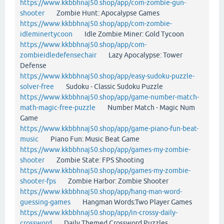
https://www.kkbbhnaj50.shop/app/com-zombie-gun-
shooter
Zombie Hunt: Apocalypse Games
https://www.kkbbhnaj50.shop/app/com-zombie-
idleminertycoon
Idle Zombie Miner: Gold Tycoon
https://www.kkbbhnaj50.shop/app/com-
zombieidledefensechair
Lazy Apocalypse: Tower
Defense
https://www.kkbbhnaj50.shop/app/easy-sudoku-puzzle-
solver-free
Sudoku - Classic Sudoku Puzzle
https://www.kkbbhnaj50.shop/app/game-number-match-
math-magic-free-puzzle
Number Match - Magic Num
Game
https://www.kkbbhnaj50.shop/app/game-piano-fun-beat-
music
Piano Fun: Music Beat Game
https://www.kkbbhnaj50.shop/app/games-my-zombie-
shooter
Zombie State: FPS Shooting
https://www.kkbbhnaj50.shop/app/games-my-zombie-
shooter-fps
Zombie Harbor: Zombie Shooter
https://www.kkbbhnaj50.shop/app/hang-man-word-
guessing-games
Hangman Words:Two Player Games
https://www.kkbbhnaj50.shop/app/in-crossy-daily-
crossword
Daily Themed Crossword Puzzles