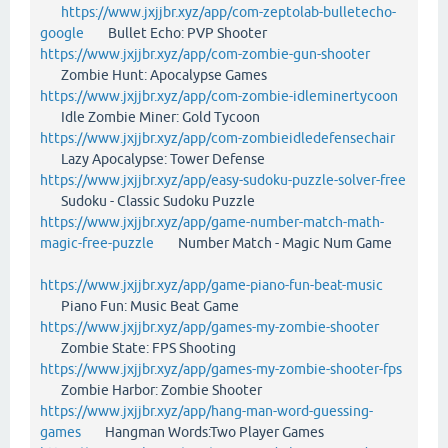
https://www.jxjjbr.xyz/app/com-zeptolab-bulletecho-
google
Bullet Echo: PVP Shooter
https://www.jxjjbr.xyz/app/com-zombie-gun-shooter
Zombie Hunt: Apocalypse Games
https://www.jxjjbr.xyz/app/com-zombie-idleminertycoon
Idle Zombie Miner: Gold Tycoon
https://www.jxjjbr.xyz/app/com-zombieidledefensechair
Lazy Apocalypse: Tower Defense
https://www.jxjjbr.xyz/app/easy-sudoku-puzzle-solver-free
Sudoku - Classic Sudoku Puzzle
https://www.jxjjbr.xyz/app/game-number-match-math-
magic-free-puzzle
Number Match - Magic Num Game
https://www.jxjjbr.xyz/app/game-piano-fun-beat-music
Piano Fun: Music Beat Game
https://www.jxjjbr.xyz/app/games-my-zombie-shooter
Zombie State: FPS Shooting
https://www.jxjjbr.xyz/app/games-my-zombie-shooter-fps
Zombie Harbor: Zombie Shooter
https://www.jxjjbr.xyz/app/hang-man-word-guessing-
games
Hangman Words:Two Player Games