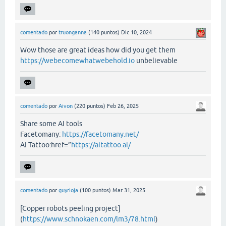
comentado
por
truonganna
(
140
puntos)
Dic 10, 2024
Wow those are great ideas how did you get them
https://webecomewhatwebehold.io
unbelievable
comentado
por
Aivon
(
220
puntos)
Feb 26, 2025
Share some AI tools
Facetomany:
https://facetomany.net/
AI Tattoo:href=”
https://aitattoo.ai/
comentado
por
guyrioja
(
100
puntos)
Mar 31, 2025
[Copper robots peeling project]
(
https://www.schnokaen.com/lm3/78.html
)