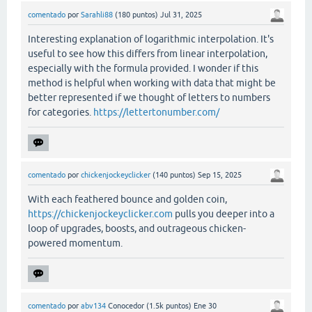
comentado
por
Sarahli88
(
180
puntos)
Jul 31, 2025
Interesting explanation of logarithmic interpolation. It's
useful to see how this differs from linear interpolation,
especially with the formula provided. I wonder if this
method is helpful when working with data that might be
better represented if we thought of letters to numbers
for categories.
https://lettertonumber.com/
comentado
por
chickenjockeyclicker
(
140
puntos)
Sep 15, 2025
With each feathered bounce and golden coin,
https://chickenjockeyclicker.com
pulls you deeper into a
loop of upgrades, boosts, and outrageous chicken-
powered momentum.
comentado
por
abv134
Conocedor
(
1.5k
puntos)
Ene 30