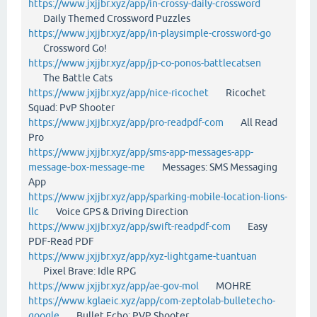
https://www.jxjjbr.xyz/app/in-crossy-daily-crossword
Daily Themed Crossword Puzzles
https://www.jxjjbr.xyz/app/in-playsimple-crossword-go
Crossword Go!
https://www.jxjjbr.xyz/app/jp-co-ponos-battlecatsen
The Battle Cats
https://www.jxjjbr.xyz/app/nice-ricochet
Ricochet
Squad: PvP Shooter
https://www.jxjjbr.xyz/app/pro-readpdf-com
All Read
Pro
https://www.jxjjbr.xyz/app/sms-app-messages-app-
message-box-message-me
Messages: SMS Messaging
App
https://www.jxjjbr.xyz/app/sparking-mobile-location-lions-
llc
Voice GPS & Driving Direction
https://www.jxjjbr.xyz/app/swift-readpdf-com
Easy
PDF-Read PDF
https://www.jxjjbr.xyz/app/xyz-lightgame-tuantuan
Pixel Brave: Idle RPG
https://www.jxjjbr.xyz/app/ae-gov-mol
MOHRE
https://www.kglaeic.xyz/app/com-zeptolab-bulletecho-
google
Bullet Echo: PVP Shooter