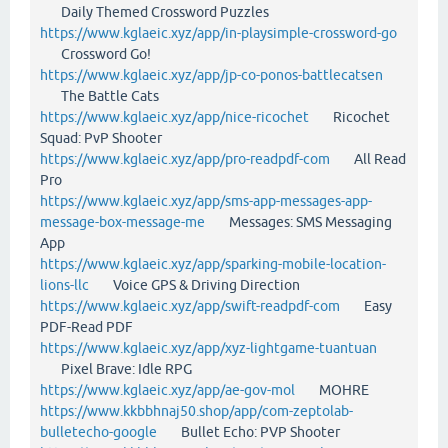
Daily Themed Crossword Puzzles
https://www.kglaeic.xyz/app/in-playsimple-crossword-go
Crossword Go!
https://www.kglaeic.xyz/app/jp-co-ponos-battlecatsen
The Battle Cats
https://www.kglaeic.xyz/app/nice-ricochet
Ricochet
Squad: PvP Shooter
https://www.kglaeic.xyz/app/pro-readpdf-com
All Read
Pro
https://www.kglaeic.xyz/app/sms-app-messages-app-
message-box-message-me
Messages: SMS Messaging
App
https://www.kglaeic.xyz/app/sparking-mobile-location-
lions-llc
Voice GPS & Driving Direction
https://www.kglaeic.xyz/app/swift-readpdf-com
Easy
PDF-Read PDF
https://www.kglaeic.xyz/app/xyz-lightgame-tuantuan
Pixel Brave: Idle RPG
https://www.kglaeic.xyz/app/ae-gov-mol
MOHRE
https://www.kkbbhnaj50.shop/app/com-zeptolab-
bulletecho-google
Bullet Echo: PVP Shooter