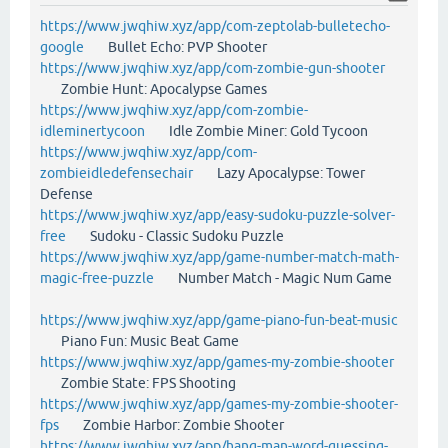
https://www.jwqhiw.xyz/app/com-zeptolab-bulletecho-
google
Bullet Echo: PVP Shooter
https://www.jwqhiw.xyz/app/com-zombie-gun-shooter
Zombie Hunt: Apocalypse Games
https://www.jwqhiw.xyz/app/com-zombie-
idleminertycoon
Idle Zombie Miner: Gold Tycoon
https://www.jwqhiw.xyz/app/com-
zombieidledefensechair
Lazy Apocalypse: Tower
Defense
https://www.jwqhiw.xyz/app/easy-sudoku-puzzle-solver-
free
Sudoku - Classic Sudoku Puzzle
https://www.jwqhiw.xyz/app/game-number-match-math-
magic-free-puzzle
Number Match - Magic Num Game
https://www.jwqhiw.xyz/app/game-piano-fun-beat-music
Piano Fun: Music Beat Game
https://www.jwqhiw.xyz/app/games-my-zombie-shooter
Zombie State: FPS Shooting
https://www.jwqhiw.xyz/app/games-my-zombie-shooter-
fps
Zombie Harbor: Zombie Shooter
https://www.jwqhiw.xyz/app/hang-man-word-guessing-