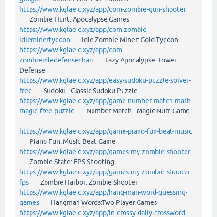
https://www.kglaeic.xyz/app/com-zombie-gun-shooter
Zombie Hunt: Apocalypse Games
https://www.kglaeic.xyz/app/com-zombie-
idleminertycoon
Idle Zombie Miner: Gold Tycoon
https://www.kglaeic.xyz/app/com-
zombieidledefensechair
Lazy Apocalypse: Tower
Defense
https://www.kglaeic.xyz/app/easy-sudoku-puzzle-solver-
free
Sudoku - Classic Sudoku Puzzle
https://www.kglaeic.xyz/app/game-number-match-math-
magic-free-puzzle
Number Match - Magic Num Game
https://www.kglaeic.xyz/app/game-piano-fun-beat-music
Piano Fun: Music Beat Game
https://www.kglaeic.xyz/app/games-my-zombie-shooter
Zombie State: FPS Shooting
https://www.kglaeic.xyz/app/games-my-zombie-shooter-
fps
Zombie Harbor: Zombie Shooter
https://www.kglaeic.xyz/app/hang-man-word-guessing-
games
Hangman Words:Two Player Games
https://www.kglaeic.xyz/app/in-crossy-daily-crossword