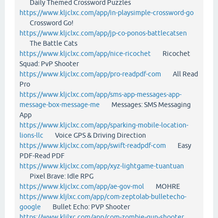
Daily Themed Crossword Puzzles
https://www.kljclxc.com/app/in-playsimple-crossword-go
Crossword Go!
https://www.kljclxc.com/app/jp-co-ponos-battlecatsen
The Battle Cats
https://www.kljclxc.com/app/nice-ricochet
Ricochet
Squad: PvP Shooter
https://www.kljclxc.com/app/pro-readpdf-com
All Read
Pro
https://www.kljclxc.com/app/sms-app-messages-app-
message-box-message-me
Messages: SMS Messaging
App
https://www.kljclxc.com/app/sparking-mobile-location-
lions-llc
Voice GPS & Driving Direction
https://www.kljclxc.com/app/swift-readpdf-com
Easy
PDF-Read PDF
https://www.kljclxc.com/app/xyz-lightgame-tuantuan
Pixel Brave: Idle RPG
https://www.kljclxc.com/app/ae-gov-mol
MOHRE
https://www.kljlxc.com/app/com-zeptolab-bulletecho-
google
Bullet Echo: PVP Shooter
https://www.kljlxc.com/app/com-zombie-gun-shooter