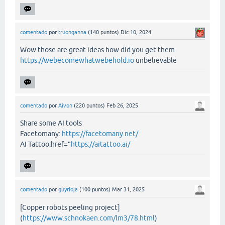
comentado
por
truonganna
(
140
puntos)
Dic 10, 2024
Wow those are great ideas how did you get them
https://webecomewhatwebehold.io
unbelievable
comentado
por
Aivon
(
220
puntos)
Feb 26, 2025
Share some AI tools
Facetomany:
https://facetomany.net/
AI Tattoo:href=”
https://aitattoo.ai/
comentado
por
guyrioja
(
100
puntos)
Mar 31, 2025
[Copper robots peeling project]
(
https://www.schnokaen.com/lm3/78.html
)