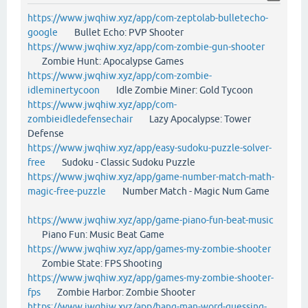
https://www.jwqhiw.xyz/app/com-zeptolab-bulletecho-
google
Bullet Echo: PVP Shooter
https://www.jwqhiw.xyz/app/com-zombie-gun-shooter
Zombie Hunt: Apocalypse Games
https://www.jwqhiw.xyz/app/com-zombie-
idleminertycoon
Idle Zombie Miner: Gold Tycoon
https://www.jwqhiw.xyz/app/com-
zombieidledefensechair
Lazy Apocalypse: Tower
Defense
https://www.jwqhiw.xyz/app/easy-sudoku-puzzle-solver-
free
Sudoku - Classic Sudoku Puzzle
https://www.jwqhiw.xyz/app/game-number-match-math-
magic-free-puzzle
Number Match - Magic Num Game
https://www.jwqhiw.xyz/app/game-piano-fun-beat-music
Piano Fun: Music Beat Game
https://www.jwqhiw.xyz/app/games-my-zombie-shooter
Zombie State: FPS Shooting
https://www.jwqhiw.xyz/app/games-my-zombie-shooter-
fps
Zombie Harbor: Zombie Shooter
https://www.jwqhiw.xyz/app/hang-man-word-guessing-