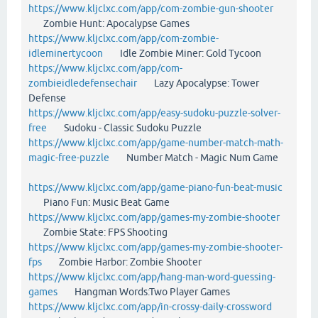
https://www.kljclxc.com/app/com-zombie-gun-shooter
Zombie Hunt: Apocalypse Games
https://www.kljclxc.com/app/com-zombie-
idleminertycoon
Idle Zombie Miner: Gold Tycoon
https://www.kljclxc.com/app/com-
zombieidledefensechair
Lazy Apocalypse: Tower
Defense
https://www.kljclxc.com/app/easy-sudoku-puzzle-solver-
free
Sudoku - Classic Sudoku Puzzle
https://www.kljclxc.com/app/game-number-match-math-
magic-free-puzzle
Number Match - Magic Num Game
https://www.kljclxc.com/app/game-piano-fun-beat-music
Piano Fun: Music Beat Game
https://www.kljclxc.com/app/games-my-zombie-shooter
Zombie State: FPS Shooting
https://www.kljclxc.com/app/games-my-zombie-shooter-
fps
Zombie Harbor: Zombie Shooter
https://www.kljclxc.com/app/hang-man-word-guessing-
games
Hangman Words:Two Player Games
https://www.kljclxc.com/app/in-crossy-daily-crossword