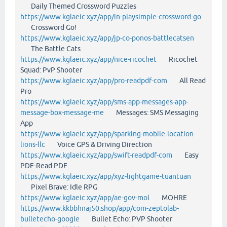
Daily Themed Crossword Puzzles
https://www.kglaeic.xyz/app/in-playsimple-crossword-go
Crossword Go!
https://www.kglaeic.xyz/app/jp-co-ponos-battlecatsen
The Battle Cats
https://www.kglaeic.xyz/app/nice-ricochet
Ricochet
Squad: PvP Shooter
https://www.kglaeic.xyz/app/pro-readpdf-com
All Read
Pro
https://www.kglaeic.xyz/app/sms-app-messages-app-
message-box-message-me
Messages: SMS Messaging
App
https://www.kglaeic.xyz/app/sparking-mobile-location-
lions-llc
Voice GPS & Driving Direction
https://www.kglaeic.xyz/app/swift-readpdf-com
Easy
PDF-Read PDF
https://www.kglaeic.xyz/app/xyz-lightgame-tuantuan
Pixel Brave: Idle RPG
https://www.kglaeic.xyz/app/ae-gov-mol
MOHRE
https://www.kkbbhnaj50.shop/app/com-zeptolab-
bulletecho-google
Bullet Echo: PVP Shooter