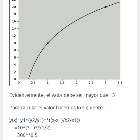
Evidentemente, el valor debe ser mayor que 15
Para calcular el valor hacemos lo siguiente:
y(x)=y1*(y2/y1)**((x-x1)/x2-x1))
=10*(3 )**(1/2)
=300**0.5