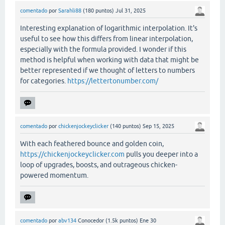
comentado
por
Sarahli88
(
180
puntos)
Jul 31, 2025
Interesting explanation of logarithmic interpolation. It's
useful to see how this differs from linear interpolation,
especially with the formula provided. I wonder if this
method is helpful when working with data that might be
better represented if we thought of letters to numbers
for categories.
https://lettertonumber.com/
comentado
por
chickenjockeyclicker
(
140
puntos)
Sep 15, 2025
With each feathered bounce and golden coin,
https://chickenjockeyclicker.com
pulls you deeper into a
loop of upgrades, boosts, and outrageous chicken-
powered momentum.
comentado
por
abv134
Conocedor
(
1.5k
puntos)
Ene 30