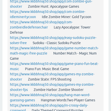
https://www.kkbbhnaj50.shop/app/com-zombie-gun-
shooter
Zombie Hunt: Apocalypse Games
https://www.kkbbhnaj50.shop/app/com-zombie-
idleminertycoon
Idle Zombie Miner: Gold Tycoon
https://www.kkbbhnaj50.shop/app/com-
zombieidledefensechair
Lazy Apocalypse: Tower
Defense
https://www.kkbbhnaj50.shop/app/easy-sudoku-puzzle-
solver-free
Sudoku - Classic Sudoku Puzzle
https://www.kkbbhnaj50.shop/app/game-number-match-
math-magic-free-puzzle
Number Match - Magic Num
Game
https://www.kkbbhnaj50.shop/app/game-piano-fun-beat-
music
Piano Fun: Music Beat Game
https://www.kkbbhnaj50.shop/app/games-my-zombie-
shooter
Zombie State: FPS Shooting
https://www.kkbbhnaj50.shop/app/games-my-zombie-
shooter-fps
Zombie Harbor: Zombie Shooter
https://www.kkbbhnaj50.shop/app/hang-man-word-
guessing-games
Hangman Words:Two Player Games
https://www.kkbbhnaj50.shop/app/in-crossy-daily-
crossword
Daily Themed Crossword Puzzles