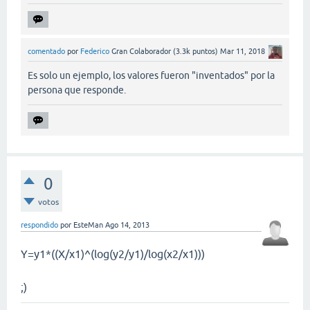
comentado
por
Federico
Gran Colaborador
(
3.3k
puntos)
Mar 11, 2018
Es solo un ejemplo, los valores fueron "inventados" por la
persona que responde.
0
votos
respondido
por
EsteMan
Ago 14, 2013
Y=y1*((X/x1)^(log(y2/y1)/log(x2/x1)))
;)