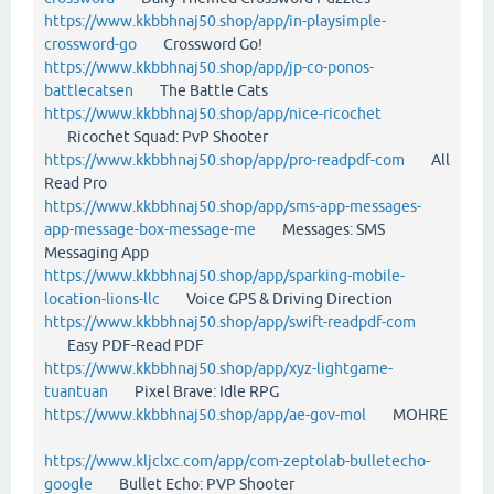
https://www.kkbbhnaj50.shop/app/in-playsimple-
crossword-go
Crossword Go!
https://www.kkbbhnaj50.shop/app/jp-co-ponos-
battlecatsen
The Battle Cats
https://www.kkbbhnaj50.shop/app/nice-ricochet
Ricochet Squad: PvP Shooter
https://www.kkbbhnaj50.shop/app/pro-readpdf-com
All
Read Pro
https://www.kkbbhnaj50.shop/app/sms-app-messages-
app-message-box-message-me
Messages: SMS
Messaging App
https://www.kkbbhnaj50.shop/app/sparking-mobile-
location-lions-llc
Voice GPS & Driving Direction
https://www.kkbbhnaj50.shop/app/swift-readpdf-com
Easy PDF-Read PDF
https://www.kkbbhnaj50.shop/app/xyz-lightgame-
tuantuan
Pixel Brave: Idle RPG
https://www.kkbbhnaj50.shop/app/ae-gov-mol
MOHRE
https://www.kljclxc.com/app/com-zeptolab-bulletecho-
google
Bullet Echo: PVP Shooter