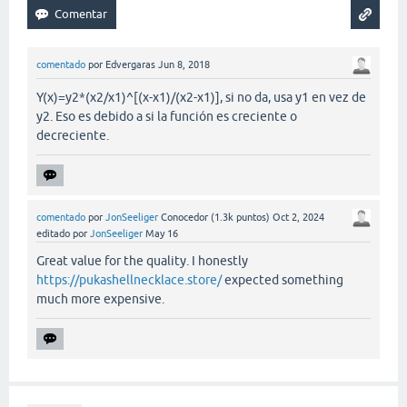
comentado
por
Edvergaras
Jun 8, 2018
Y(x)=y2*(x2/x1)^[(x-x1)/(x2-x1)], si no da, usa y1 en vez de
y2. Eso es debido a si la función es creciente o
decreciente.
comentado
por
JonSeeliger
Conocedor
(
1.3k
puntos)
Oct 2, 2024
editado
por
JonSeeliger
May 16
Great value for the quality. I honestly
https://pukashellnecklace.store/
expected something
much more expensive.