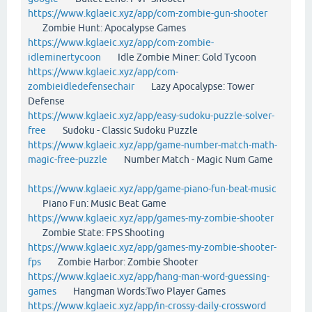
https://www.kglaeic.xyz/app/com-zombie-gun-shooter
Zombie Hunt: Apocalypse Games
https://www.kglaeic.xyz/app/com-zombie-
idleminertycoon
Idle Zombie Miner: Gold Tycoon
https://www.kglaeic.xyz/app/com-
zombieidledefensechair
Lazy Apocalypse: Tower
Defense
https://www.kglaeic.xyz/app/easy-sudoku-puzzle-solver-
free
Sudoku - Classic Sudoku Puzzle
https://www.kglaeic.xyz/app/game-number-match-math-
magic-free-puzzle
Number Match - Magic Num Game
https://www.kglaeic.xyz/app/game-piano-fun-beat-music
Piano Fun: Music Beat Game
https://www.kglaeic.xyz/app/games-my-zombie-shooter
Zombie State: FPS Shooting
https://www.kglaeic.xyz/app/games-my-zombie-shooter-
fps
Zombie Harbor: Zombie Shooter
https://www.kglaeic.xyz/app/hang-man-word-guessing-
games
Hangman Words:Two Player Games
https://www.kglaeic.xyz/app/in-crossy-daily-crossword