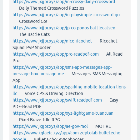
https://www.jxjjbr.xyz/app/in-crossy-daily-crossword
Daily Themed Crossword Puzzles
https://www.jxjjbr.xyz/app/in-playsimple-crossword-go
Crossword Go!
https://www.jxjjbr.xyz/app/jp-co-ponos-battlecatsen
The Battle Cats
https://www.jxjjbr.xyz/app/nice-ricochet
Ricochet
Squad: PvP Shooter
https://www.jxjjbr.xyz/app/pro-readpdf-com
All Read
Pro
https://www.jxjjbr.xyz/app/sms-app-messages-app-
message-box-message-me
Messages: SMS Messaging
App
https://www.jxjjbr.xyz/app/sparking-mobile-location-lions-
llc
Voice GPS & Driving Direction
https://www.jxjjbr.xyz/app/swift-readpdf-com
Easy
PDF-Read PDF
https://www.jxjjbr.xyz/app/xyz-lightgame-tuantuan
Pixel Brave: Idle RPG
https://www.jxjjbr.xyz/app/ae-gov-mol
MOHRE
https://www.kglaeic.xyz/app/com-zeptolab-bulletecho-
google
Bullet Echo: PVP Shooter