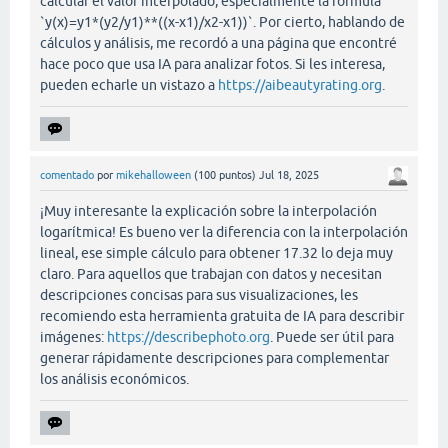
calcular el valor interpolado, especialmente la fórmula
`y(x)=y1*(y2/y1)**((x-x1)/x2-x1))`. Por cierto, hablando de
cálculos y análisis, me recordó a una página que encontré
hace poco que usa IA para analizar fotos. Si les interesa,
pueden echarle un vistazo a
https://aibeautyrating.org
.
comentado
por
mikehalloween
(
100
puntos)
Jul 18, 2025
¡Muy interesante la explicación sobre la interpolación
logarítmica! Es bueno ver la diferencia con la interpolación
lineal, ese simple cálculo para obtener 17.32 lo deja muy
claro. Para aquellos que trabajan con datos y necesitan
descripciones concisas para sus visualizaciones, les
recomiendo esta herramienta gratuita de IA para describir
imágenes:
https://describephoto.org
. Puede ser útil para
generar rápidamente descripciones para complementar
los análisis económicos.