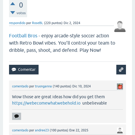
0
votos
respondido
por
RoseBL
(
220
puntos)
Dic 2, 2024
Football Bros
- enjoy arcade-style soccer action
with Retro Bowl vibes. You’ll control your team to
dribble, pass, shoot, and defend. Play Now!
comentado
por
truonganna
(
140
puntos)
Dic 10, 2024
Wow those are great ideas how did you get them
https://webecomewhatwebehold.io
unbelievable
comentado
por
andree23
(
100
puntos)
Ene 22, 2025