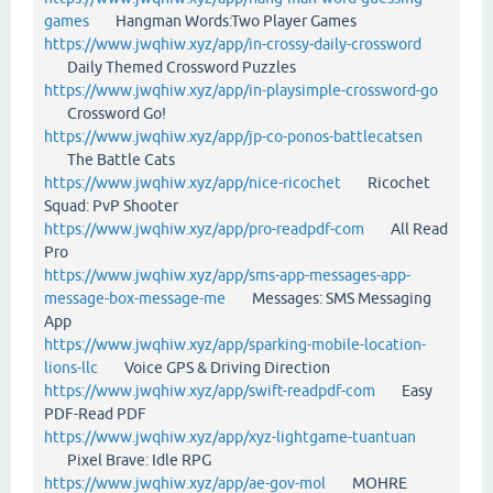
games
Hangman Words:Two Player Games
https://www.jwqhiw.xyz/app/in-crossy-daily-crossword
Daily Themed Crossword Puzzles
https://www.jwqhiw.xyz/app/in-playsimple-crossword-go
Crossword Go!
https://www.jwqhiw.xyz/app/jp-co-ponos-battlecatsen
The Battle Cats
https://www.jwqhiw.xyz/app/nice-ricochet
Ricochet
Squad: PvP Shooter
https://www.jwqhiw.xyz/app/pro-readpdf-com
All Read
Pro
https://www.jwqhiw.xyz/app/sms-app-messages-app-
message-box-message-me
Messages: SMS Messaging
App
https://www.jwqhiw.xyz/app/sparking-mobile-location-
lions-llc
Voice GPS & Driving Direction
https://www.jwqhiw.xyz/app/swift-readpdf-com
Easy
PDF-Read PDF
https://www.jwqhiw.xyz/app/xyz-lightgame-tuantuan
Pixel Brave: Idle RPG
https://www.jwqhiw.xyz/app/ae-gov-mol
MOHRE