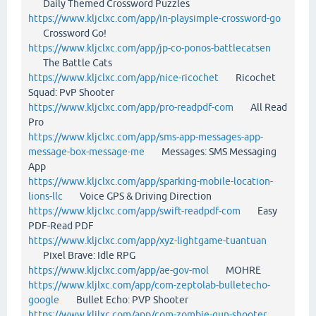
Daily Themed Crossword Puzzles
https://www.kljclxc.com/app/in-playsimple-crossword-go
Crossword Go!
https://www.kljclxc.com/app/jp-co-ponos-battlecatsen
The Battle Cats
https://www.kljclxc.com/app/nice-ricochet
Ricochet
Squad: PvP Shooter
https://www.kljclxc.com/app/pro-readpdf-com
All Read
Pro
https://www.kljclxc.com/app/sms-app-messages-app-
message-box-message-me
Messages: SMS Messaging
App
https://www.kljclxc.com/app/sparking-mobile-location-
lions-llc
Voice GPS & Driving Direction
https://www.kljclxc.com/app/swift-readpdf-com
Easy
PDF-Read PDF
https://www.kljclxc.com/app/xyz-lightgame-tuantuan
Pixel Brave: Idle RPG
https://www.kljclxc.com/app/ae-gov-mol
MOHRE
https://www.kljlxc.com/app/com-zeptolab-bulletecho-
google
Bullet Echo: PVP Shooter
https://www.kljlxc.com/app/com-zombie-gun-shooter