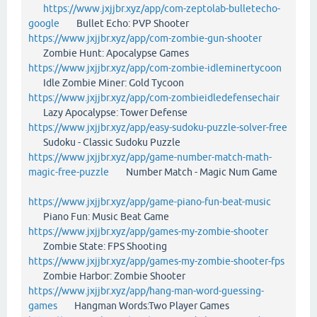
https://www.jxjjbr.xyz/app/com-zeptolab-bulletecho-
google
Bullet Echo: PVP Shooter
https://www.jxjjbr.xyz/app/com-zombie-gun-shooter
Zombie Hunt: Apocalypse Games
https://www.jxjjbr.xyz/app/com-zombie-idleminertycoon
Idle Zombie Miner: Gold Tycoon
https://www.jxjjbr.xyz/app/com-zombieidledefensechair
Lazy Apocalypse: Tower Defense
https://www.jxjjbr.xyz/app/easy-sudoku-puzzle-solver-free
Sudoku - Classic Sudoku Puzzle
https://www.jxjjbr.xyz/app/game-number-match-math-
magic-free-puzzle
Number Match - Magic Num Game
https://www.jxjjbr.xyz/app/game-piano-fun-beat-music
Piano Fun: Music Beat Game
https://www.jxjjbr.xyz/app/games-my-zombie-shooter
Zombie State: FPS Shooting
https://www.jxjjbr.xyz/app/games-my-zombie-shooter-fps
Zombie Harbor: Zombie Shooter
https://www.jxjjbr.xyz/app/hang-man-word-guessing-
games
Hangman Words:Two Player Games