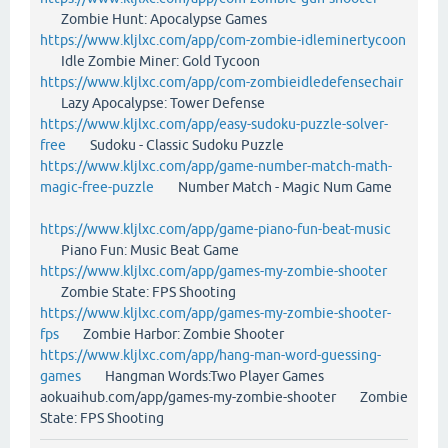
Zombie Hunt: Apocalypse Games
https://www.kljlxc.com/app/com-zombie-idleminertycoon
Idle Zombie Miner: Gold Tycoon
https://www.kljlxc.com/app/com-zombieidledefensechair
Lazy Apocalypse: Tower Defense
https://www.kljlxc.com/app/easy-sudoku-puzzle-solver-
free
Sudoku - Classic Sudoku Puzzle
https://www.kljlxc.com/app/game-number-match-math-
magic-free-puzzle
Number Match - Magic Num Game
https://www.kljlxc.com/app/game-piano-fun-beat-music
Piano Fun: Music Beat Game
https://www.kljlxc.com/app/games-my-zombie-shooter
Zombie State: FPS Shooting
https://www.kljlxc.com/app/games-my-zombie-shooter-
fps
Zombie Harbor: Zombie Shooter
https://www.kljlxc.com/app/hang-man-word-guessing-
games
Hangman Words:Two Player Games
aokuaihub.com/app/games-my-zombie-shooter Zombie
State: FPS Shooting