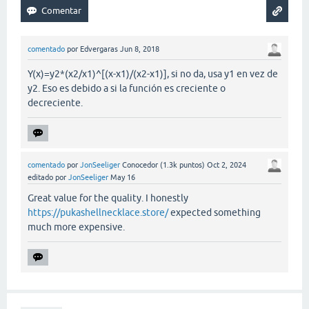
comentado
por
Edvergaras
Jun 8, 2018
Y(x)=y2*(x2/x1)^[(x-x1)/(x2-x1)], si no da, usa y1 en vez de
y2. Eso es debido a si la función es creciente o
decreciente.
comentado
por
JonSeeliger
Conocedor
(
1.3k
puntos)
Oct 2, 2024
editado
por
JonSeeliger
May 16
Great value for the quality. I honestly
https://pukashellnecklace.store/
expected something
much more expensive.