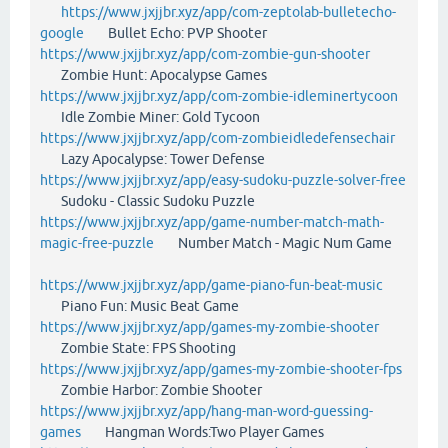
https://www.jxjjbr.xyz/app/com-zeptolab-bulletecho-
google
Bullet Echo: PVP Shooter
https://www.jxjjbr.xyz/app/com-zombie-gun-shooter
Zombie Hunt: Apocalypse Games
https://www.jxjjbr.xyz/app/com-zombie-idleminertycoon
Idle Zombie Miner: Gold Tycoon
https://www.jxjjbr.xyz/app/com-zombieidledefensechair
Lazy Apocalypse: Tower Defense
https://www.jxjjbr.xyz/app/easy-sudoku-puzzle-solver-free
Sudoku - Classic Sudoku Puzzle
https://www.jxjjbr.xyz/app/game-number-match-math-
magic-free-puzzle
Number Match - Magic Num Game
https://www.jxjjbr.xyz/app/game-piano-fun-beat-music
Piano Fun: Music Beat Game
https://www.jxjjbr.xyz/app/games-my-zombie-shooter
Zombie State: FPS Shooting
https://www.jxjjbr.xyz/app/games-my-zombie-shooter-fps
Zombie Harbor: Zombie Shooter
https://www.jxjjbr.xyz/app/hang-man-word-guessing-
games
Hangman Words:Two Player Games