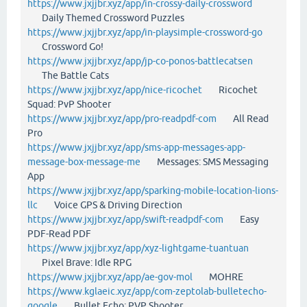
https://www.jxjjbr.xyz/app/in-crossy-daily-crossword
Daily Themed Crossword Puzzles
https://www.jxjjbr.xyz/app/in-playsimple-crossword-go
Crossword Go!
https://www.jxjjbr.xyz/app/jp-co-ponos-battlecatsen
The Battle Cats
https://www.jxjjbr.xyz/app/nice-ricochet
Ricochet
Squad: PvP Shooter
https://www.jxjjbr.xyz/app/pro-readpdf-com
All Read
Pro
https://www.jxjjbr.xyz/app/sms-app-messages-app-
message-box-message-me
Messages: SMS Messaging
App
https://www.jxjjbr.xyz/app/sparking-mobile-location-lions-
llc
Voice GPS & Driving Direction
https://www.jxjjbr.xyz/app/swift-readpdf-com
Easy
PDF-Read PDF
https://www.jxjjbr.xyz/app/xyz-lightgame-tuantuan
Pixel Brave: Idle RPG
https://www.jxjjbr.xyz/app/ae-gov-mol
MOHRE
https://www.kglaeic.xyz/app/com-zeptolab-bulletecho-
google
Bullet Echo: PVP Shooter