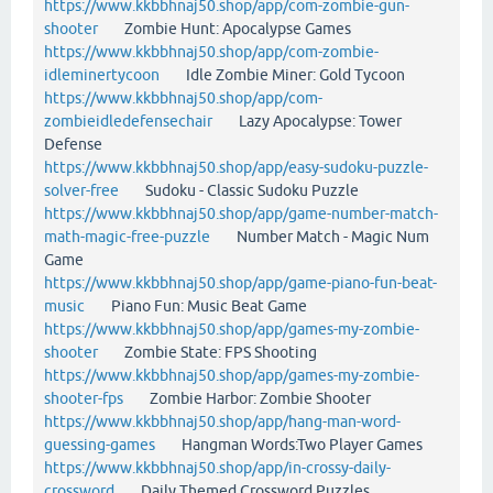
https://www.kkbbhnaj50.shop/app/com-zombie-gun-
shooter
Zombie Hunt: Apocalypse Games
https://www.kkbbhnaj50.shop/app/com-zombie-
idleminertycoon
Idle Zombie Miner: Gold Tycoon
https://www.kkbbhnaj50.shop/app/com-
zombieidledefensechair
Lazy Apocalypse: Tower
Defense
https://www.kkbbhnaj50.shop/app/easy-sudoku-puzzle-
solver-free
Sudoku - Classic Sudoku Puzzle
https://www.kkbbhnaj50.shop/app/game-number-match-
math-magic-free-puzzle
Number Match - Magic Num
Game
https://www.kkbbhnaj50.shop/app/game-piano-fun-beat-
music
Piano Fun: Music Beat Game
https://www.kkbbhnaj50.shop/app/games-my-zombie-
shooter
Zombie State: FPS Shooting
https://www.kkbbhnaj50.shop/app/games-my-zombie-
shooter-fps
Zombie Harbor: Zombie Shooter
https://www.kkbbhnaj50.shop/app/hang-man-word-
guessing-games
Hangman Words:Two Player Games
https://www.kkbbhnaj50.shop/app/in-crossy-daily-
crossword
Daily Themed Crossword Puzzles