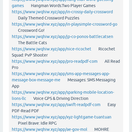
games
Hangman Words:Two Player Games
https://www.jwqhiw.xyz/app/in-crossy-daily-crossword
Daily Themed Crossword Puzzles
https://www.jwqhiw.xyz/app/in-playsimple-crossword-go
Crossword Go!
https://www.jwqhiw.xyz/app/jp-co-ponos-battlecatsen
The Battle Cats
https://www.jwqhiw.xyz/app/nice-ricochet
Ricochet
Squad: PvP Shooter
https://www.jwqhiw.xyz/app/pro-readpdf-com
All Read
Pro
https://www.jwqhiw.xyz/app/sms-app-messages-app-
message-box-message-me
Messages: SMS Messaging
App
https://www.jwqhiw.xyz/app/sparking-mobile-location-
lions-llc
Voice GPS & Driving Direction
https://www.jwqhiw.xyz/app/swift-readpdf-com
Easy
PDF-Read PDF
https://www.jwqhiw.xyz/app/xyz-lightgame-tuantuan
Pixel Brave: Idle RPG
https://www.jwqhiw.xyz/app/ae-gov-mol
MOHRE