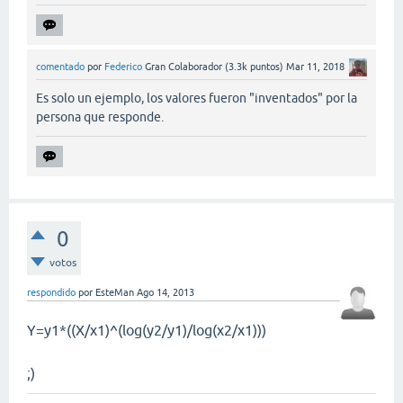
comentado
por
Federico
Gran Colaborador
(
3.3k
puntos)
Mar 11, 2018
Es solo un ejemplo, los valores fueron "inventados" por la
persona que responde.
0
votos
respondido
por
EsteMan
Ago 14, 2013
Y=y1*((X/x1)^(log(y2/y1)/log(x2/x1)))
;)