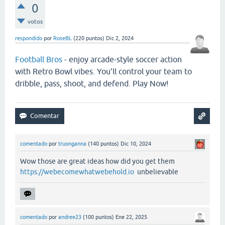
0
votos
respondido
por
RoseBL
(
220
puntos)
Dic 2, 2024
Football Bros
- enjoy arcade-style soccer action
with Retro Bowl vibes. You’ll control your team to
dribble, pass, shoot, and defend. Play Now!
comentado
por
truonganna
(
140
puntos)
Dic 10, 2024
Wow those are great ideas how did you get them
https://webecomewhatwebehold.io
unbelievable
comentado
por
andree23
(
100
puntos)
Ene 22, 2025