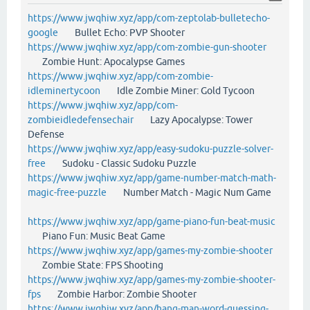
https://www.jwqhiw.xyz/app/com-zeptolab-bulletecho-
google
Bullet Echo: PVP Shooter
https://www.jwqhiw.xyz/app/com-zombie-gun-shooter
Zombie Hunt: Apocalypse Games
https://www.jwqhiw.xyz/app/com-zombie-
idleminertycoon
Idle Zombie Miner: Gold Tycoon
https://www.jwqhiw.xyz/app/com-
zombieidledefensechair
Lazy Apocalypse: Tower
Defense
https://www.jwqhiw.xyz/app/easy-sudoku-puzzle-solver-
free
Sudoku - Classic Sudoku Puzzle
https://www.jwqhiw.xyz/app/game-number-match-math-
magic-free-puzzle
Number Match - Magic Num Game
https://www.jwqhiw.xyz/app/game-piano-fun-beat-music
Piano Fun: Music Beat Game
https://www.jwqhiw.xyz/app/games-my-zombie-shooter
Zombie State: FPS Shooting
https://www.jwqhiw.xyz/app/games-my-zombie-shooter-
fps
Zombie Harbor: Zombie Shooter
https://www.jwqhiw.xyz/app/hang-man-word-guessing-