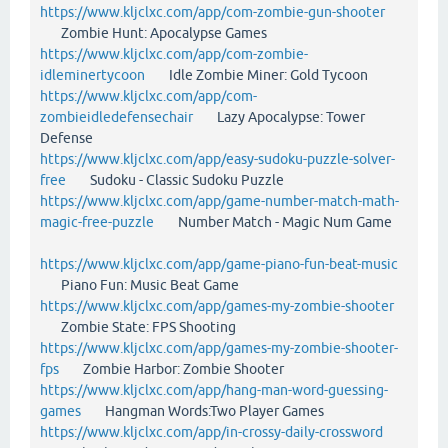
https://www.kljclxc.com/app/com-zombie-gun-shooter
Zombie Hunt: Apocalypse Games
https://www.kljclxc.com/app/com-zombie-
idleminertycoon
Idle Zombie Miner: Gold Tycoon
https://www.kljclxc.com/app/com-
zombieidledefensechair
Lazy Apocalypse: Tower
Defense
https://www.kljclxc.com/app/easy-sudoku-puzzle-solver-
free
Sudoku - Classic Sudoku Puzzle
https://www.kljclxc.com/app/game-number-match-math-
magic-free-puzzle
Number Match - Magic Num Game
https://www.kljclxc.com/app/game-piano-fun-beat-music
Piano Fun: Music Beat Game
https://www.kljclxc.com/app/games-my-zombie-shooter
Zombie State: FPS Shooting
https://www.kljclxc.com/app/games-my-zombie-shooter-
fps
Zombie Harbor: Zombie Shooter
https://www.kljclxc.com/app/hang-man-word-guessing-
games
Hangman Words:Two Player Games
https://www.kljclxc.com/app/in-crossy-daily-crossword