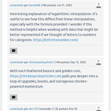
comentado
por
Sarahli88
(
180
puntos)
Jul 31, 2025
Interesting explanation of logarithmic interpolation. It's
useful to see how this differs from linear interpolation,
especially with the formula provided. I wonder if this
method is helpful when working with data that might be
better represented if we thought of letters to numbers
for categories.
https://lettertonumber.com/
comentado
por
chickenjockeyclicker
(
140
puntos)
Sep 15, 2025
With each feathered bounce and golden coin,
https://chickenjockeyclicker.com
pulls you deeper into a
loop of upgrades, boosts, and outrageous chicken-
powered momentum.
comentado
por
abv134
Conocedor
(
1.5k
puntos)
Ene 30