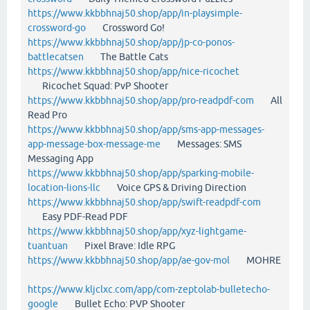
https://www.kkbbhnaj50.shop/app/in-playsimple-
crossword-go
Crossword Go!
https://www.kkbbhnaj50.shop/app/jp-co-ponos-
battlecatsen
The Battle Cats
https://www.kkbbhnaj50.shop/app/nice-ricochet
Ricochet Squad: PvP Shooter
https://www.kkbbhnaj50.shop/app/pro-readpdf-com
All
Read Pro
https://www.kkbbhnaj50.shop/app/sms-app-messages-
app-message-box-message-me
Messages: SMS
Messaging App
https://www.kkbbhnaj50.shop/app/sparking-mobile-
location-lions-llc
Voice GPS & Driving Direction
https://www.kkbbhnaj50.shop/app/swift-readpdf-com
Easy PDF-Read PDF
https://www.kkbbhnaj50.shop/app/xyz-lightgame-
tuantuan
Pixel Brave: Idle RPG
https://www.kkbbhnaj50.shop/app/ae-gov-mol
MOHRE
https://www.kljclxc.com/app/com-zeptolab-bulletecho-
google
Bullet Echo: PVP Shooter