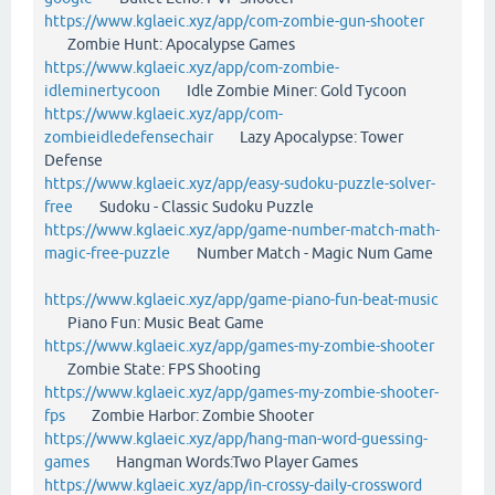
https://www.kglaeic.xyz/app/com-zombie-gun-shooter
Zombie Hunt: Apocalypse Games
https://www.kglaeic.xyz/app/com-zombie-
idleminertycoon
Idle Zombie Miner: Gold Tycoon
https://www.kglaeic.xyz/app/com-
zombieidledefensechair
Lazy Apocalypse: Tower
Defense
https://www.kglaeic.xyz/app/easy-sudoku-puzzle-solver-
free
Sudoku - Classic Sudoku Puzzle
https://www.kglaeic.xyz/app/game-number-match-math-
magic-free-puzzle
Number Match - Magic Num Game
https://www.kglaeic.xyz/app/game-piano-fun-beat-music
Piano Fun: Music Beat Game
https://www.kglaeic.xyz/app/games-my-zombie-shooter
Zombie State: FPS Shooting
https://www.kglaeic.xyz/app/games-my-zombie-shooter-
fps
Zombie Harbor: Zombie Shooter
https://www.kglaeic.xyz/app/hang-man-word-guessing-
games
Hangman Words:Two Player Games
https://www.kglaeic.xyz/app/in-crossy-daily-crossword