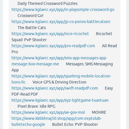
Daily Themed Crossword Puzzles
https://www.kglaeic.xyz/app/in-playsimple-crossword-go
Crossword Go!
https://www.kglaeic.xyz/app/jp-co-ponos-battlecatsen
The Battle Cats
https://www.kglaeic.xyz/app/nice-ricochet
Ricochet
Squad: PvP Shooter
https://www.kglaeic.xyz/app/pro-readpdf-com
All Read
Pro
https://www.kglaeic.xyz/app/sms-app-messages-app-
message-box-message-me
Messages: SMS Messaging
App
https://www.kglaeic.xyz/app/sparking-mobile-location-
lions-llc
Voice GPS & Driving Direction
https://www.kglaeic.xyz/app/swift-readpdf-com
Easy
PDF-Read PDF
https://www.kglaeic.xyz/app/xyz-lightgame-tuantuan
Pixel Brave: Idle RPG
https://www.kglaeic.xyz/app/ae-gov-mol
MOHRE
https://www.kkbbhnaj50.shop/app/com-zeptolab-
bulletecho-google
Bullet Echo: PVP Shooter