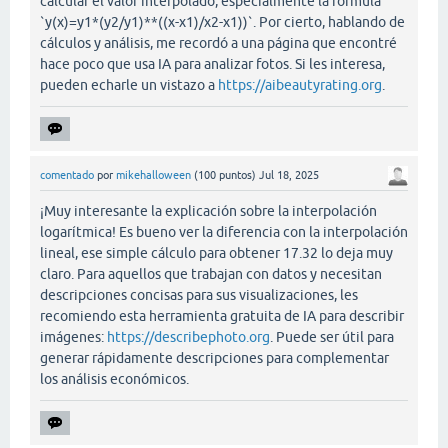
calcular el valor interpolado, especialmente la fórmula
`y(x)=y1*(y2/y1)**((x-x1)/x2-x1))`. Por cierto, hablando de
cálculos y análisis, me recordó a una página que encontré
hace poco que usa IA para analizar fotos. Si les interesa,
pueden echarle un vistazo a
https://aibeautyrating.org
.
comentado
por
mikehalloween
(
100
puntos)
Jul 18, 2025
¡Muy interesante la explicación sobre la interpolación
logarítmica! Es bueno ver la diferencia con la interpolación
lineal, ese simple cálculo para obtener 17.32 lo deja muy
claro. Para aquellos que trabajan con datos y necesitan
descripciones concisas para sus visualizaciones, les
recomiendo esta herramienta gratuita de IA para describir
imágenes:
https://describephoto.org
. Puede ser útil para
generar rápidamente descripciones para complementar
los análisis económicos.