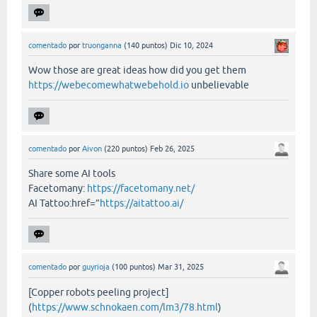
comentado
por
truonganna
(
140
puntos)
Dic 10, 2024
Wow those are great ideas how did you get them
https://webecomewhatwebehold.io
unbelievable
comentado
por
Aivon
(
220
puntos)
Feb 26, 2025
Share some AI tools
Facetomany:
https://facetomany.net/
AI Tattoo:href=”
https://aitattoo.ai/
comentado
por
guyrioja
(
100
puntos)
Mar 31, 2025
[Copper robots peeling project]
(
https://www.schnokaen.com/lm3/78.html
)