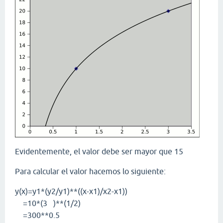
Evidentemente, el valor debe ser mayor que 15
Para calcular el valor hacemos lo siguiente:
y(x)=y1*(y2/y1)**((x-x1)/x2-x1))
=10*(3 )**(1/2)
=300**0.5