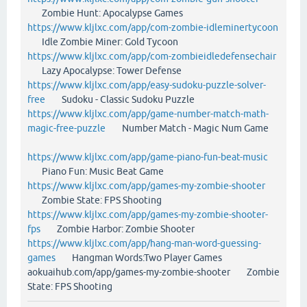
Zombie Hunt: Apocalypse Games
https://www.kljlxc.com/app/com-zombie-idleminertycoon
Idle Zombie Miner: Gold Tycoon
https://www.kljlxc.com/app/com-zombieidledefensechair
Lazy Apocalypse: Tower Defense
https://www.kljlxc.com/app/easy-sudoku-puzzle-solver-
free
Sudoku - Classic Sudoku Puzzle
https://www.kljlxc.com/app/game-number-match-math-
magic-free-puzzle
Number Match - Magic Num Game
https://www.kljlxc.com/app/game-piano-fun-beat-music
Piano Fun: Music Beat Game
https://www.kljlxc.com/app/games-my-zombie-shooter
Zombie State: FPS Shooting
https://www.kljlxc.com/app/games-my-zombie-shooter-
fps
Zombie Harbor: Zombie Shooter
https://www.kljlxc.com/app/hang-man-word-guessing-
games
Hangman Words:Two Player Games
aokuaihub.com/app/games-my-zombie-shooter Zombie
State: FPS Shooting