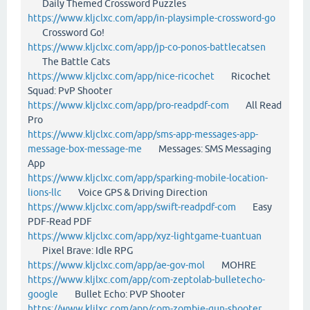
Daily Themed Crossword Puzzles
https://www.kljclxc.com/app/in-playsimple-crossword-go
Crossword Go!
https://www.kljclxc.com/app/jp-co-ponos-battlecatsen
The Battle Cats
https://www.kljclxc.com/app/nice-ricochet
Ricochet
Squad: PvP Shooter
https://www.kljclxc.com/app/pro-readpdf-com
All Read
Pro
https://www.kljclxc.com/app/sms-app-messages-app-
message-box-message-me
Messages: SMS Messaging
App
https://www.kljclxc.com/app/sparking-mobile-location-
lions-llc
Voice GPS & Driving Direction
https://www.kljclxc.com/app/swift-readpdf-com
Easy
PDF-Read PDF
https://www.kljclxc.com/app/xyz-lightgame-tuantuan
Pixel Brave: Idle RPG
https://www.kljclxc.com/app/ae-gov-mol
MOHRE
https://www.kljlxc.com/app/com-zeptolab-bulletecho-
google
Bullet Echo: PVP Shooter
https://www.kljlxc.com/app/com-zombie-gun-shooter