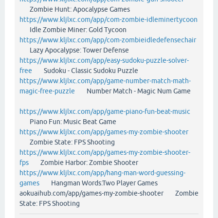
Zombie Hunt: Apocalypse Games
https://www.kljlxc.com/app/com-zombie-idleminertycoon
Idle Zombie Miner: Gold Tycoon
https://www.kljlxc.com/app/com-zombieidledefensechair
Lazy Apocalypse: Tower Defense
https://www.kljlxc.com/app/easy-sudoku-puzzle-solver-
free
Sudoku - Classic Sudoku Puzzle
https://www.kljlxc.com/app/game-number-match-math-
magic-free-puzzle
Number Match - Magic Num Game
https://www.kljlxc.com/app/game-piano-fun-beat-music
Piano Fun: Music Beat Game
https://www.kljlxc.com/app/games-my-zombie-shooter
Zombie State: FPS Shooting
https://www.kljlxc.com/app/games-my-zombie-shooter-
fps
Zombie Harbor: Zombie Shooter
https://www.kljlxc.com/app/hang-man-word-guessing-
games
Hangman Words:Two Player Games
aokuaihub.com/app/games-my-zombie-shooter Zombie
State: FPS Shooting