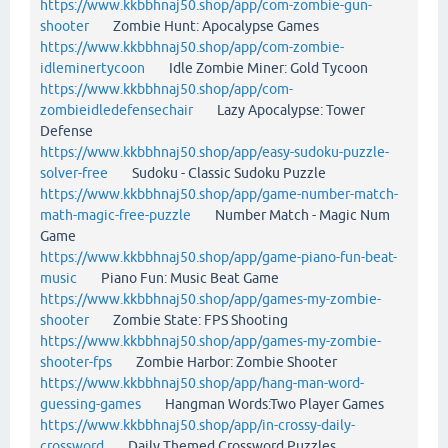
https://www.kkbbhnaj50.shop/app/com-zombie-gun-
shooter
Zombie Hunt: Apocalypse Games
https://www.kkbbhnaj50.shop/app/com-zombie-
idleminertycoon
Idle Zombie Miner: Gold Tycoon
https://www.kkbbhnaj50.shop/app/com-
zombieidledefensechair
Lazy Apocalypse: Tower
Defense
https://www.kkbbhnaj50.shop/app/easy-sudoku-puzzle-
solver-free
Sudoku - Classic Sudoku Puzzle
https://www.kkbbhnaj50.shop/app/game-number-match-
math-magic-free-puzzle
Number Match - Magic Num
Game
https://www.kkbbhnaj50.shop/app/game-piano-fun-beat-
music
Piano Fun: Music Beat Game
https://www.kkbbhnaj50.shop/app/games-my-zombie-
shooter
Zombie State: FPS Shooting
https://www.kkbbhnaj50.shop/app/games-my-zombie-
shooter-fps
Zombie Harbor: Zombie Shooter
https://www.kkbbhnaj50.shop/app/hang-man-word-
guessing-games
Hangman Words:Two Player Games
https://www.kkbbhnaj50.shop/app/in-crossy-daily-
crossword
Daily Themed Crossword Puzzles