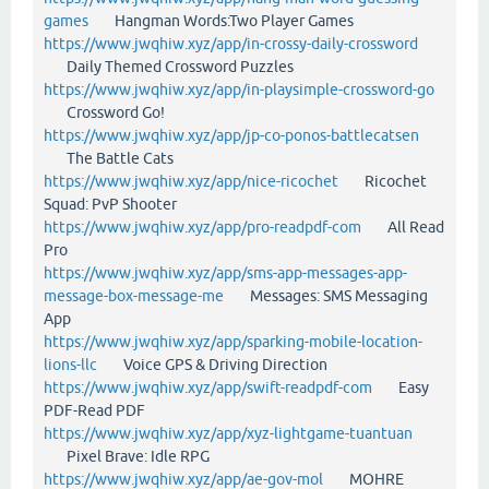
games
Hangman Words:Two Player Games
https://www.jwqhiw.xyz/app/in-crossy-daily-crossword
Daily Themed Crossword Puzzles
https://www.jwqhiw.xyz/app/in-playsimple-crossword-go
Crossword Go!
https://www.jwqhiw.xyz/app/jp-co-ponos-battlecatsen
The Battle Cats
https://www.jwqhiw.xyz/app/nice-ricochet
Ricochet
Squad: PvP Shooter
https://www.jwqhiw.xyz/app/pro-readpdf-com
All Read
Pro
https://www.jwqhiw.xyz/app/sms-app-messages-app-
message-box-message-me
Messages: SMS Messaging
App
https://www.jwqhiw.xyz/app/sparking-mobile-location-
lions-llc
Voice GPS & Driving Direction
https://www.jwqhiw.xyz/app/swift-readpdf-com
Easy
PDF-Read PDF
https://www.jwqhiw.xyz/app/xyz-lightgame-tuantuan
Pixel Brave: Idle RPG
https://www.jwqhiw.xyz/app/ae-gov-mol
MOHRE