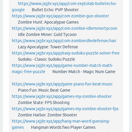
https://www.jxjjbr.xyz/app/com-zeptolab-bulletecho-
google
Bullet Echo: PVP Shooter
https://www.jxjjbr.xyz/app/com-zombie-gun-shooter
Zombie Hunt: Apocalypse Games
https://www.jxjjbr.xyz/app/com-zombie-idleminertycoon
Idle Zombie Miner: Gold Tycoon
https://www.jxjjbr.xyz/app/com-zombieidledefensechair
Lazy Apocalypse: Tower Defense
https://www.jxjjbr.xyz/app/easy-sudoku-puzzle-solver-free
Sudoku - Classic Sudoku Puzzle
https://www.jxjjbr.xyz/app/game-number-match-math-
magic-free-puzzle
Number Match - Magic Num Game
https://www.jxjjbr.xyz/app/game-piano-fun-beat-music
Piano Fun: Music Beat Game
https://www.jxjjbr.xyz/app/games-my-zombie-shooter
Zombie State: FPS Shooting
https://www.jxjjbr.xyz/app/games-my-zombie-shooter-fps
Zombie Harbor: Zombie Shooter
https://www.jxjjbr.xyz/app/hang-man-word-guessing-
games
Hangman Words:Two Player Games