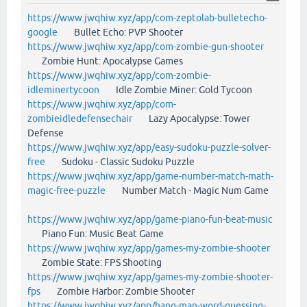
https://www.jwqhiw.xyz/app/com-zeptolab-bulletecho-
google
Bullet Echo: PVP Shooter
https://www.jwqhiw.xyz/app/com-zombie-gun-shooter
Zombie Hunt: Apocalypse Games
https://www.jwqhiw.xyz/app/com-zombie-
idleminertycoon
Idle Zombie Miner: Gold Tycoon
https://www.jwqhiw.xyz/app/com-
zombieidledefensechair
Lazy Apocalypse: Tower
Defense
https://www.jwqhiw.xyz/app/easy-sudoku-puzzle-solver-
free
Sudoku - Classic Sudoku Puzzle
https://www.jwqhiw.xyz/app/game-number-match-math-
magic-free-puzzle
Number Match - Magic Num Game
https://www.jwqhiw.xyz/app/game-piano-fun-beat-music
Piano Fun: Music Beat Game
https://www.jwqhiw.xyz/app/games-my-zombie-shooter
Zombie State: FPS Shooting
https://www.jwqhiw.xyz/app/games-my-zombie-shooter-
fps
Zombie Harbor: Zombie Shooter
https://www.jwqhiw.xyz/app/hang-man-word-guessing-