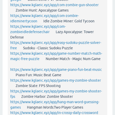
https://www.kglaeic.xyz/app/com-zombie-gun-shooter
Zombie Hunt: Apocalypse Games
https://www.kglaeic.xyz/app/com-zombie-
idleminertycoon
Idle Zombie Miner: Gold Tycoon
https://www.kglaeic.xyz/app/com-
zombieidledefensechair
Lazy Apocalypse: Tower
Defense
https://www.kglaeic.xyz/app/easy-sudoku-puzzle-solver-
free
Sudoku - Classic Sudoku Puzzle
https://www.kglaeic.xyz/app/game-number-match-math-
magic-free-puzzle
Number Match - Magic Num Game
https://www.kglaeic.xyz/app/game-piano-fun-beat-music
Piano Fun: Music Beat Game
https://www.kglaeic.xyz/app/games-my-zombie-shooter
Zombie State: FPS Shooting
https://www.kglaeic.xyz/app/games-my-zombie-shooter-
fps
Zombie Harbor: Zombie Shooter
https://www.kglaeic.xyz/app/hang-man-word-guessing-
games
Hangman Words:Two Player Games
https://www.kglaeic.xyz/app/in-crossy-daily-crossword