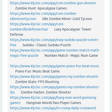
https://www.kljclxc.com/app/com-zombie-gun-shooter
Zombie Hunt: Apocalypse Games
https://www.kljclxc.com/app/com-zombie-
idleminertycoon
Idle Zombie Miner: Gold Tycoon
https://www.kljclxc.com/app/com-
zombieidledefensechair
Lazy Apocalypse: Tower
Defense
https://www.kljclxc.com/app/easy-sudoku-puzzle-solver-
free
Sudoku - Classic Sudoku Puzzle
https://www.kljclxc.com/app/game-number-match-math-
magic-free-puzzle
Number Match - Magic Num Game
https://www.kljclxc.com/app/game-piano-fun-beat-music
Piano Fun: Music Beat Game
https://www.kljclxc.com/app/games-my-zombie-shooter
Zombie State: FPS Shooting
https://www.kljclxc.com/app/games-my-zombie-shooter-
fps
Zombie Harbor: Zombie Shooter
https://www.kljclxc.com/app/hang-man-word-guessing-
games
Hangman Words:Two Player Games
https://www.kljclxc.com/app/in-crossy-daily-crossword