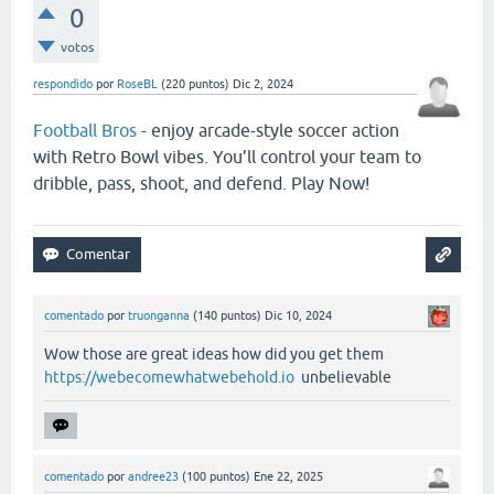
0
votos
respondido
por
RoseBL
(
220
puntos)
Dic 2, 2024
Football Bros
- enjoy arcade-style soccer action
with Retro Bowl vibes. You’ll control your team to
dribble, pass, shoot, and defend. Play Now!
comentado
por
truonganna
(
140
puntos)
Dic 10, 2024
Wow those are great ideas how did you get them
https://webecomewhatwebehold.io
unbelievable
comentado
por
andree23
(
100
puntos)
Ene 22, 2025