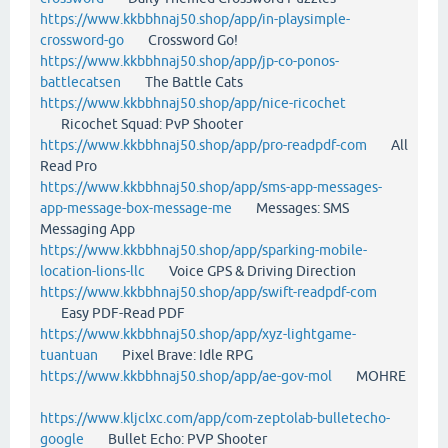
https://www.kkbbhnaj50.shop/app/in-playsimple-
crossword-go
Crossword Go!
https://www.kkbbhnaj50.shop/app/jp-co-ponos-
battlecatsen
The Battle Cats
https://www.kkbbhnaj50.shop/app/nice-ricochet
Ricochet Squad: PvP Shooter
https://www.kkbbhnaj50.shop/app/pro-readpdf-com
All
Read Pro
https://www.kkbbhnaj50.shop/app/sms-app-messages-
app-message-box-message-me
Messages: SMS
Messaging App
https://www.kkbbhnaj50.shop/app/sparking-mobile-
location-lions-llc
Voice GPS & Driving Direction
https://www.kkbbhnaj50.shop/app/swift-readpdf-com
Easy PDF-Read PDF
https://www.kkbbhnaj50.shop/app/xyz-lightgame-
tuantuan
Pixel Brave: Idle RPG
https://www.kkbbhnaj50.shop/app/ae-gov-mol
MOHRE
https://www.kljclxc.com/app/com-zeptolab-bulletecho-
google
Bullet Echo: PVP Shooter