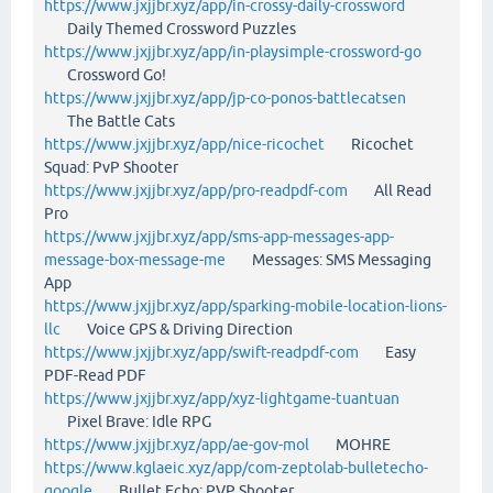
https://www.jxjjbr.xyz/app/in-crossy-daily-crossword
Daily Themed Crossword Puzzles
https://www.jxjjbr.xyz/app/in-playsimple-crossword-go
Crossword Go!
https://www.jxjjbr.xyz/app/jp-co-ponos-battlecatsen
The Battle Cats
https://www.jxjjbr.xyz/app/nice-ricochet
Ricochet
Squad: PvP Shooter
https://www.jxjjbr.xyz/app/pro-readpdf-com
All Read
Pro
https://www.jxjjbr.xyz/app/sms-app-messages-app-
message-box-message-me
Messages: SMS Messaging
App
https://www.jxjjbr.xyz/app/sparking-mobile-location-lions-
llc
Voice GPS & Driving Direction
https://www.jxjjbr.xyz/app/swift-readpdf-com
Easy
PDF-Read PDF
https://www.jxjjbr.xyz/app/xyz-lightgame-tuantuan
Pixel Brave: Idle RPG
https://www.jxjjbr.xyz/app/ae-gov-mol
MOHRE
https://www.kglaeic.xyz/app/com-zeptolab-bulletecho-
google
Bullet Echo: PVP Shooter