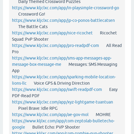
Daily Themed Crossword Puzzles
https://www.kljclxc.com/app/in-playsimple-crossword-go
Crossword Go!
https://www.kljclxc.com/app/jp-co-ponos-battlecatsen
The Battle Cats
https://www.kljclxc.com/app/nice-ricochet
Ricochet
Squad: PvP Shooter
https://www.kljclxc.com/app/pro-readpdf-com
All Read
Pro
https://www.kljclxc.com/app/sms-app-messages-app-
message-box-message-me
Messages: SMS Messaging
App
https://www.kljclxc.com/app/sparking-mobile-location-
lions-llc
Voice GPS & Driving Direction
https://www.kljclxc.com/app/swift-readpdf-com
Easy
PDF-Read PDF
https://www.kljclxc.com/app/xyz-lightgame-tuantuan
Pixel Brave: Idle RPG
https://www.kljclxc.com/app/ae-gov-mol
MOHRE
https://www.kljlxc.com/app/com-zeptolab-bulletecho-
google
Bullet Echo: PVP Shooter
https://www.kljlxc.com/app/com-zombie-gun-shooter