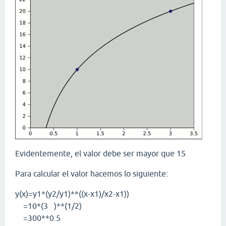
Evidentemente, el valor debe ser mayor que 15
Para calcular el valor hacemos lo siguiente:
y(x)=y1*(y2/y1)**((x-x1)/x2-x1))
=10*(3 )**(1/2)
=300**0.5