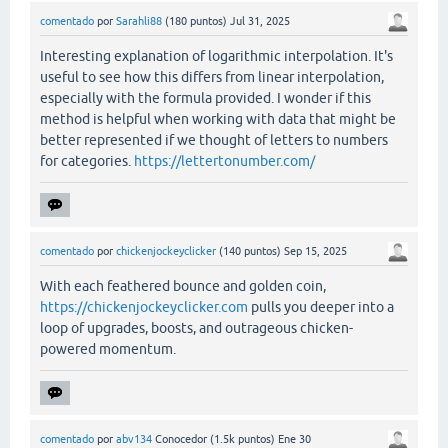
comentado
por
Sarahli88
(
180
puntos)
Jul 31, 2025
Interesting explanation of logarithmic interpolation. It's
useful to see how this differs from linear interpolation,
especially with the formula provided. I wonder if this
method is helpful when working with data that might be
better represented if we thought of letters to numbers
for categories.
https://lettertonumber.com/
comentado
por
chickenjockeyclicker
(
140
puntos)
Sep 15, 2025
With each feathered bounce and golden coin,
https://chickenjockeyclicker.com
pulls you deeper into a
loop of upgrades, boosts, and outrageous chicken-
powered momentum.
comentado
por
abv134
Conocedor
(
1.5k
puntos)
Ene 30