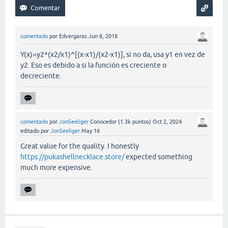
comentado
por
Edvergaras
Jun 8, 2018
Y(x)=y2*(x2/x1)^[(x-x1)/(x2-x1)], si no da, usa y1 en vez de
y2. Eso es debido a si la función es creciente o
decreciente.
comentado
por
JonSeeliger
Conocedor
(
1.3k
puntos)
Oct 2, 2024
editado
por
JonSeeliger
May 16
Great value for the quality. I honestly
https://pukashellnecklace.store/
expected something
much more expensive.