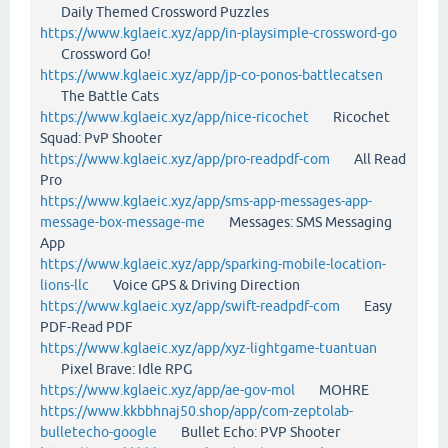
Daily Themed Crossword Puzzles
https://www.kglaeic.xyz/app/in-playsimple-crossword-go
Crossword Go!
https://www.kglaeic.xyz/app/jp-co-ponos-battlecatsen
The Battle Cats
https://www.kglaeic.xyz/app/nice-ricochet
Ricochet
Squad: PvP Shooter
https://www.kglaeic.xyz/app/pro-readpdf-com
All Read
Pro
https://www.kglaeic.xyz/app/sms-app-messages-app-
message-box-message-me
Messages: SMS Messaging
App
https://www.kglaeic.xyz/app/sparking-mobile-location-
lions-llc
Voice GPS & Driving Direction
https://www.kglaeic.xyz/app/swift-readpdf-com
Easy
PDF-Read PDF
https://www.kglaeic.xyz/app/xyz-lightgame-tuantuan
Pixel Brave: Idle RPG
https://www.kglaeic.xyz/app/ae-gov-mol
MOHRE
https://www.kkbbhnaj50.shop/app/com-zeptolab-
bulletecho-google
Bullet Echo: PVP Shooter