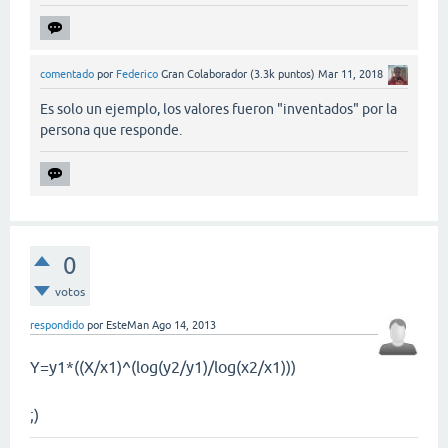
comentado
por
Federico
Gran Colaborador
(
3.3k
puntos)
Mar 11, 2018
Es solo un ejemplo, los valores fueron "inventados" por la
persona que responde.
0
votos
respondido
por
EsteMan
Ago 14, 2013
Y=y1*((X/x1)^(log(y2/y1)/log(x2/x1)))
;)