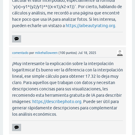
calcular el valor interpolado, especialmente la fórmula
`y(x)=y1*(y2/y1)**((x-x1)/x2-x1))`. Por cierto, hablando de
cálculos y análisis, me recordó a una página que encontré
hace poco que usa IA para analizar fotos. Si les interesa,
pueden echarle un vistazo a
https://aibeautyrating.org
.
comentado
por
mikehalloween
(
100
puntos)
Jul 18, 2025
¡Muy interesante la explicación sobre la interpolación
logarítmica! Es bueno ver la diferencia con la interpolación
lineal, ese simple cálculo para obtener 17.32 lo deja muy
claro. Para aquellos que trabajan con datos y necesitan
descripciones concisas para sus visualizaciones, les
recomiendo esta herramienta gratuita de IA para describir
imágenes:
https://describephoto.org
. Puede ser útil para
generar rápidamente descripciones para complementar
los análisis económicos.