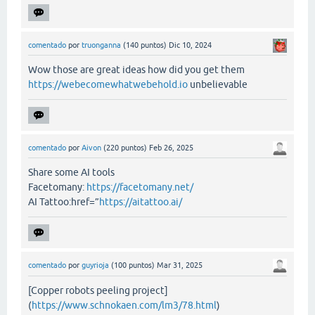
comentado
por
truonganna
(
140
puntos)
Dic 10, 2024
Wow those are great ideas how did you get them
https://webecomewhatwebehold.io
unbelievable
comentado
por
Aivon
(
220
puntos)
Feb 26, 2025
Share some AI tools
Facetomany:
https://facetomany.net/
AI Tattoo:href=”
https://aitattoo.ai/
comentado
por
guyrioja
(
100
puntos)
Mar 31, 2025
[Copper robots peeling project]
(
https://www.schnokaen.com/lm3/78.html
)