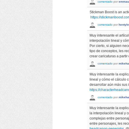
comentado
por
emmau
Stickman Boost is an acti
https://stickmanboost.co
comentado
por
hentyl
Muy interesante el artícu
interpolación lineal y cóm
Por cierto, si alguien ne
tipo de conceptos, les 
crear caricaturas a partir 
comentado
por
mikeha
Muy interesante la explica
lineal y cómo el cálculo 
desarrollar aún más sus 
https://characterheadca
comentado
por
mikeha
Muy interesante la explic
la interpolación lineal y
complejas entre personaje
entre personajes, les re
headcanon-generator
. ¡