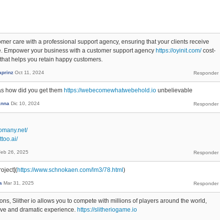
mer care with a professional support agency, ensuring that your clients receive
ce. Empower your business with a customer support agency
https://oyinit.com/
cost-
e that helps you retain happy customers.
aprinz
Oct 11, 2024
as how did you get them
https://webecomewhatwebehold.io
unbelievable
anna
Dic 10, 2024
tomany.net/
ttoo.ai/
Feb 26, 2025
oject](
https://www.schnokaen.com/lm3/78.html
)
a
Mar 31, 2025
ons, Slither io allows you to compete with millions of players around the world,
ive and dramatic experience.
https://slitheriogame.io