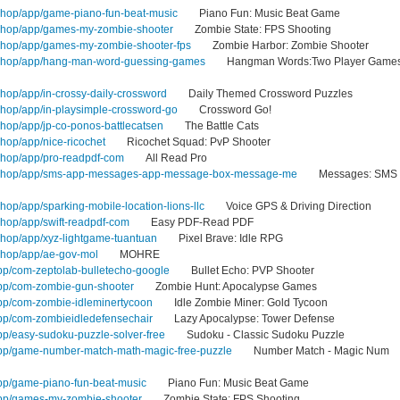
shop/app/game-piano-fun-beat-music
Piano Fun: Music Beat Game
.shop/app/games-my-zombie-shooter
Zombie State: FPS Shooting
shop/app/games-my-zombie-shooter-fps
Zombie Harbor: Zombie Shooter
.shop/app/hang-man-word-guessing-games
Hangman Words:Two Player Game
hop/app/in-crossy-daily-crossword
Daily Themed Crossword Puzzles
shop/app/in-playsimple-crossword-go
Crossword Go!
shop/app/jp-co-ponos-battlecatsen
The Battle Cats
hop/app/nice-ricochet
Ricochet Squad: PvP Shooter
shop/app/pro-readpdf-com
All Read Pro
0.shop/app/sms-app-messages-app-message-box-message-me
Messages: SMS
hop/app/sparking-mobile-location-lions-llc
Voice GPS & Driving Direction
shop/app/swift-readpdf-com
Easy PDF-Read PDF
shop/app/xyz-lightgame-tuantuan
Pixel Brave: Idle RPG
shop/app/ae-gov-mol
MOHRE
app/com-zeptolab-bulletecho-google
Bullet Echo: PVP Shooter
/app/com-zombie-gun-shooter
Zombie Hunt: Apocalypse Games
app/com-zombie-idleminertycoon
Idle Zombie Miner: Gold Tycoon
app/com-zombieidledefensechair
Lazy Apocalypse: Tower Defense
app/easy-sudoku-puzzle-solver-free
Sudoku - Classic Sudoku Puzzle
/app/game-number-match-math-magic-free-puzzle
Number Match - Magic Num
app/game-piano-fun-beat-music
Piano Fun: Music Beat Game
/app/games-my-zombie-shooter
Zombie State: FPS Shooting