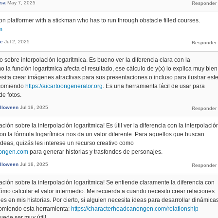
sa
May 7, 2025
on platformer with a stickman who has to run through obstacle filled courses.
m
ee
Jul 2, 2025
lo sobre interpolación logarítmica. Es bueno ver la diferencia clara con la
o la función logarítmica afecta el resultado, ese cálculo de y(x) lo explica muy bien
cesita crear imágenes atractivas para sus presentaciones o incluso para ilustrar est
recomiendo
https://aicartoongenerator.org
. Es una herramienta fácil de usar para
de fotos.
lloween
Jul 18, 2025
ción sobre la interpolación logarítmica! Es útil ver la diferencia con la interpolació
con la fórmula logarítmica nos da un valor diferente. Para aquellos que buscan
ideas, quizás les interese un recurso creativo como
nongen.com
para generar historias y trasfondos de personajes.
lloween
Jul 18, 2025
ación sobre la interpolación logarítmica! Se entiende claramente la diferencia con
 cómo calcular el valor intermedio. Me recuerda a cuando necesito crear relaciones
s en mis historias. Por cierto, si alguien necesita ideas para desarrollar dinámica
comiendo esta herramienta:
https://characterheadcanongen.com/relationship-
Puede ser muy útil!