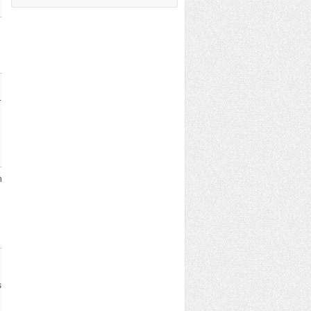
.
e
n
s