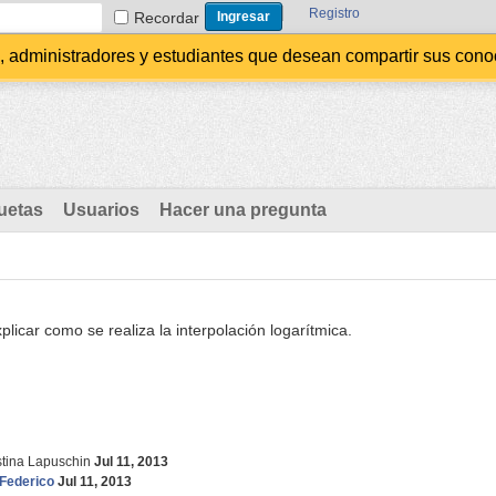
Registro
Recordar
administradores y estudiantes que desean compartir sus conocim
uetas
Usuarios
Hacer una pregunta
licar como se realiza la interpolación logarítmica.
stina Lapuschin
Jul 11, 2013
Federico
Jul 11, 2013