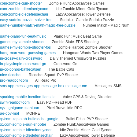
pp/com-zombie-gun-shooter
Zombie Hunt: Apocalypse Games
pp/com-zombie-idleminertycoon
Idle Zombie Miner: Gold Tycoon
pp/com-zombieidledefensechair
Lazy Apocalypse: Tower Defense
p/easy-sudoku-puzzle-solver-free
Sudoku - Classic Sudoku Puzzle
app/game-number-match-math-magic-free-puzzle
Number Match - Magic Num
pp/game-piano-fun-beat-music
Piano Fun: Music Beat Game
pp/games-my-zombie-shooter
Zombie State: FPS Shooting
pp/games-my-zombie-shooter-fps
Zombie Harbor: Zombie Shooter
app/hang-man-word-guessing-games
Hangman Words:Two Player Games
p/in-crossy-daily-crossword
Daily Themed Crossword Puzzles
p/in-playsimple-crossword-go
Crossword Go!
p/jp-co-ponos-battlecatsen
The Battle Cats
/nice-ricochet
Ricochet Squad: PvP Shooter
p/pro-readpdf-com
All Read Pro
/app/sms-app-messages-app-message-box-message-me
Messages: SMS
/sparking-mobile-location-lions-llc
Voice GPS & Driving Direction
p/swift-readpdf-com
Easy PDF-Read PDF
p/xyz-lightgame-tuantuan
Pixel Brave: Idle RPG
p/ae-gov-mol
MOHRE
app/com-zeptolab-bulletecho-google
Bullet Echo: PVP Shooter
/app/com-zombie-gun-shooter
Zombie Hunt: Apocalypse Games
/app/com-zombie-idleminertycoon
Idle Zombie Miner: Gold Tycoon
/app/com-zombieidledefensechair
Lazy Apocalypse: Tower Defense