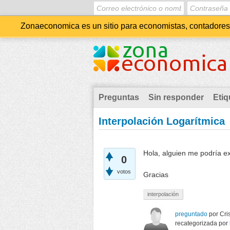
Zonaeconomica es un sitio para economistas, contadores, 
Preguntas
Sin responder
Etiq
Interpolación Logarítmica
Hola, alguien me podría exp
0
votos
Gracias
interpolación
preguntado
por
Cri
recategorizada
por