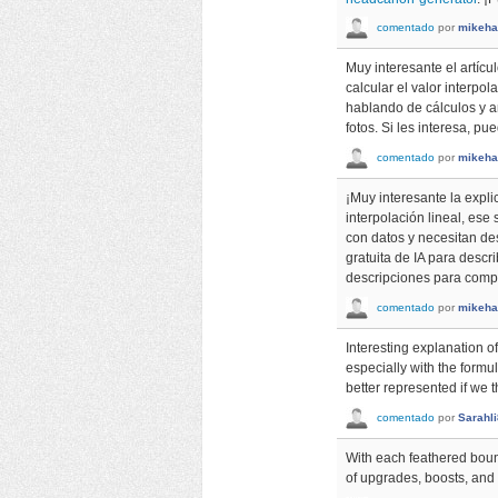
comentado
por
mikeha
Muy interesante el artícu
calcular el valor interpol
hablando de cálculos y a
fotos. Si les interesa, p
comentado
por
mikeha
¡Muy interesante la expli
interpolación lineal, ese
con datos y necesitan de
gratuita de IA para descr
descripciones para comp
comentado
por
mikeha
Interesting explanation of 
especially with the formu
better represented if we t
comentado
por
Sarahl
With each feathered bou
of upgrades, boosts, an