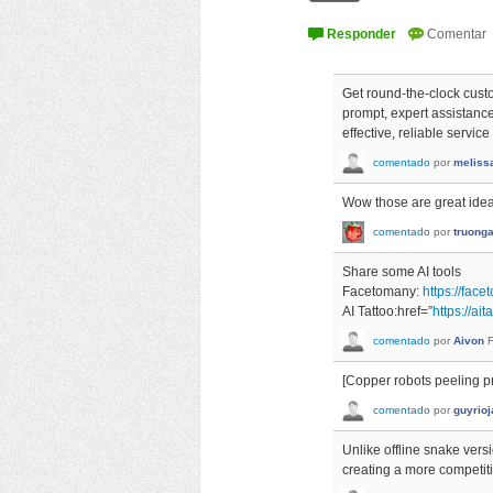
Get round-the-clock custo
prompt, expert assistan
effective, reliable servic
comentado
por
meliss
Wow those are great ide
comentado
por
truong
Share some AI tools
Facetomany:
https://face
AI Tattoo:href=”
https://aita
comentado
por
Aivon
[Copper robots peeling pr
comentado
por
guyrioj
Unlike offline snake versi
creating a more competit