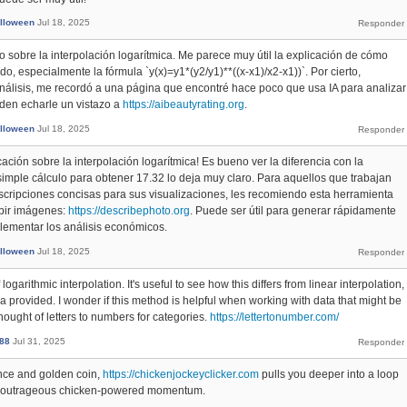
lloween
Jul 18, 2025
lo sobre la interpolación logarítmica. Me parece muy útil la explicación de cómo
ado, especialmente la fórmula `y(x)=y1*(y2/y1)**((x-x1)/x2-x1))`. Por cierto,
nálisis, me recordó a una página que encontré hace poco que usa IA para analizar
ueden echarle un vistazo a
https://aibeautyrating.org
.
lloween
Jul 18, 2025
cación sobre la interpolación logarítmica! Es bueno ver la diferencia con la
 simple cálculo para obtener 17.32 lo deja muy claro. Para aquellos que trabajan
scripciones concisas para sus visualizaciones, les recomiendo esta herramienta
ibir imágenes:
https://describephoto.org
. Puede ser útil para generar rápidamente
lementar los análisis económicos.
lloween
Jul 18, 2025
logarithmic interpolation. It's useful to see how this differs from linear interpolation,
la provided. I wonder if this method is helpful when working with data that might be
hought of letters to numbers for categories.
https://lettertonumber.com/
i88
Jul 31, 2025
nce and golden coin,
https://chickenjockeyclicker.com
pulls you deeper into a loop
d outrageous chicken-powered momentum.