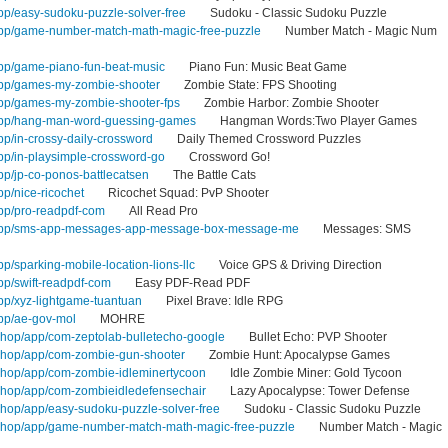
app/easy-sudoku-puzzle-solver-free
Sudoku - Classic Sudoku Puzzle
/app/game-number-match-math-magic-free-puzzle
Number Match - Magic Num
app/game-piano-fun-beat-music
Piano Fun: Music Beat Game
/app/games-my-zombie-shooter
Zombie State: FPS Shooting
/app/games-my-zombie-shooter-fps
Zombie Harbor: Zombie Shooter
/app/hang-man-word-guessing-games
Hangman Words:Two Player Games
pp/in-crossy-daily-crossword
Daily Themed Crossword Puzzles
app/in-playsimple-crossword-go
Crossword Go!
app/jp-co-ponos-battlecatsen
The Battle Cats
pp/nice-ricochet
Ricochet Squad: PvP Shooter
app/pro-readpdf-com
All Read Pro
z/app/sms-app-messages-app-message-box-message-me
Messages: SMS
pp/sparking-mobile-location-lions-llc
Voice GPS & Driving Direction
app/swift-readpdf-com
Easy PDF-Read PDF
app/xyz-lightgame-tuantuan
Pixel Brave: Idle RPG
app/ae-gov-mol
MOHRE
shop/app/com-zeptolab-bulletecho-google
Bullet Echo: PVP Shooter
.shop/app/com-zombie-gun-shooter
Zombie Hunt: Apocalypse Games
shop/app/com-zombie-idleminertycoon
Idle Zombie Miner: Gold Tycoon
shop/app/com-zombieidledefensechair
Lazy Apocalypse: Tower Defense
shop/app/easy-sudoku-puzzle-solver-free
Sudoku - Classic Sudoku Puzzle
.shop/app/game-number-match-math-magic-free-puzzle
Number Match - Magic