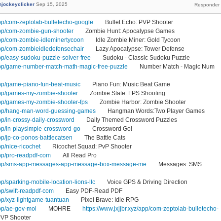
njockeyclicker
Sep 15, 2025
app/com-zeptolab-bulletecho-google
Bullet Echo: PVP Shooter
app/com-zombie-gun-shooter
Zombie Hunt: Apocalypse Games
app/com-zombie-idleminertycoon
Idle Zombie Miner: Gold Tycoon
app/com-zombieidledefensechair
Lazy Apocalypse: Tower Defense
pp/easy-sudoku-puzzle-solver-free
Sudoku - Classic Sudoku Puzzle
app/game-number-match-math-magic-free-puzzle
Number Match - Magic Num
app/game-piano-fun-beat-music
Piano Fun: Music Beat Game
app/games-my-zombie-shooter
Zombie State: FPS Shooting
app/games-my-zombie-shooter-fps
Zombie Harbor: Zombie Shooter
/app/hang-man-word-guessing-games
Hangman Words:Two Player Games
pp/in-crossy-daily-crossword
Daily Themed Crossword Puzzles
pp/in-playsimple-crossword-go
Crossword Go!
pp/jp-co-ponos-battlecatsen
The Battle Cats
p/nice-ricochet
Ricochet Squad: PvP Shooter
app/pro-readpdf-com
All Read Pro
/app/sms-app-messages-app-message-box-message-me
Messages: SMS
p/sparking-mobile-location-lions-llc
Voice GPS & Driving Direction
pp/swift-readpdf-com
Easy PDF-Read PDF
pp/xyz-lightgame-tuantuan
Pixel Brave: Idle RPG
pp/ae-gov-mol
MOHRE
https://www.jxjjbr.xyz/app/com-zeptolab-bulletecho-
 PVP Shooter