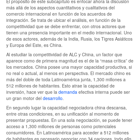
El propósito de este subcapítulo es enfocar ahora la discusión
más allá de los aspectos cuantitativos y cualitativos del
comercio internacional en función de los acuerdos de
integración. Se trata de ubicar el análisis, en función de la
competitividad que se debe enfrentar, con otros actores que
tienen una presencia importante en el medio internacional. Uno
de esos actores, además de la India, Rusia, los Tigres Asiáticos
y Europa del Este, es China.
Al estudiar la competitividad de ALC y China, un factor que
aparece como de primera magnitud es el de la “masa crítica” de
los mercados. China posee una mayor capacidad productiva, si
no real o actual, al menos en perspectiva. El mercado chino es
más del doble de toda Latinoamérica junta, 1,300 millones a
512 millones de habitantes. Esto atrae la capacidad de
inversión, hace ver que la
demanda
efectiva interna puede ser
un gran motor del
desarrollo
.
En segundo lugar la capacidad negociadora china descansa,
entre otras condiciones, en su unificación al momento de
presentar propuestas. En una sola negociación, se puede tener
acceso a 1,300 millones de personas como potenciales
consumidores. En Latinoamérica para acceder a 512 millones
de habitantes es necesario negociar con 34 naciones, todo ello