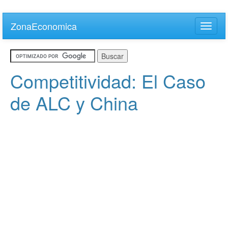
Skip
to
ZonaEconomica
Toggle
main
naviga
content
Competitividad: El Caso
de ALC y China