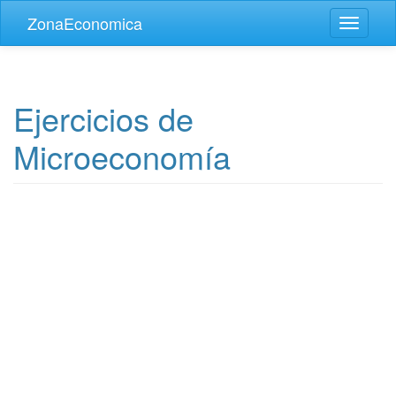
Skip to main content
ZonaEconomica
Toggle
navigati
Ejercicios de
Microeconomía