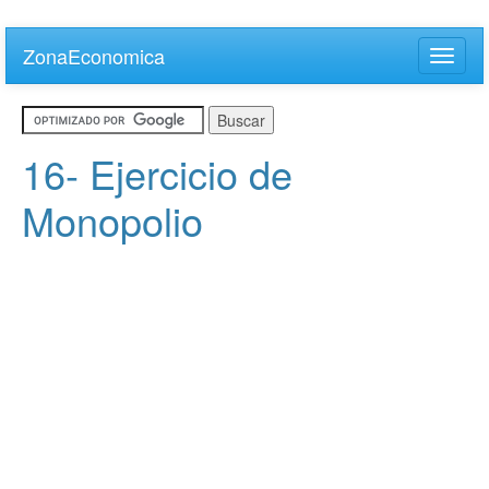
Skip
to
ZonaEconomica
Toggle
main
naviga
content
16- Ejercicio de
Monopolio